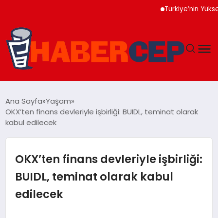
Türkiye’nin Yüksek Tekno
YAŞAM
Ana Sayfa
Yaşam
OKX’ten finans devleriyle işbirliği: BUIDL, teminat olarak
GÜNDEM
kabul edilecek
TEKNOLOJI
OKX’ten finans devleriyle işbirliği:
EĞITIM
BUIDL, teminat olarak kabul
edilecek
SOSYAL MEDYA