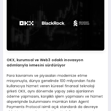
OKX, kurumsal ve Web3 odakl
ı
inovasyon
ad
ı
mlar
ı
yla ivmesini s
ü
rd
ü
r
ü
yor
Para kavramını ve piyasaları modernize etme
misyonuyla, dünya genelinde 100 milyondan fazla
kullanıcıya hizmet veren küresel finansal teknoloji
şirketi OKX, aynı dönemde yapay zeka ajanlarının
ödeme yapmasını, karşılıklı işlem yapmasını ve hizmet
alışverişinde bulunmasını mümkün kılan Agent
Payments Protocol isimli açık standardı da devreye