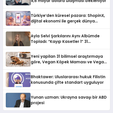
9,6 milyar dolara ulaşması bekleniyor
Türkiye’den küresel pazara: ShopinX,
dijital ekonomi ile gerçek dünya
alışverişini bir araya getirmeyi
hedefliyor
Ayla Selvi Şarkılarını Aynı Albümde
Topladı: “Kayıp Kasetler 1” 31
Temmuz’da Yayında
Yeni yapilan 31 bilimsel araştırmaya
göre, Vegan Köpek Maması ve Vegan
Kedi Mamasının İyi Sindirildiğini
Ortaya Koydu
Bhaktawer: Uluslararası hukuk Filistin
konusunda çifte standart uyguluyor
Yunan uzman: Ukrayna savaşı bir ABD
projesi