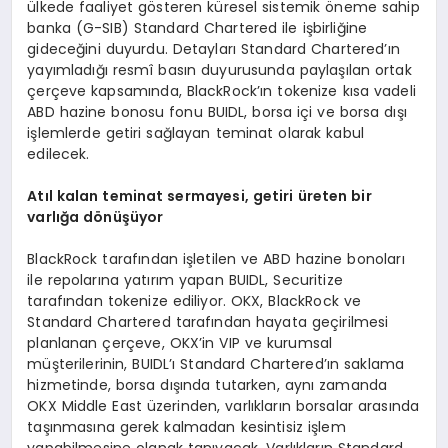
ülkede faaliyet gösteren küresel sistemik öneme sahip
banka (G-SIB) Standard Chartered ile işbirliğine
gideceğini duyurdu. Detayları Standard Chartered’ın
yayımladığı resmî basın duyurusunda paylaşılan ortak
çerçeve kapsamında, BlackRock’ın tokenize kısa vadeli
ABD hazine bonosu fonu BUIDL, borsa içi ve borsa dışı
işlemlerde getiri sağlayan teminat olarak kabul
edilecek.
At
ı
l kalan teminat sermayesi, getiri
ü
reten bir
varl
ığ
a d
ö
n
üşü
yor
BlackRock tarafından işletilen ve ABD hazine bonoları
ile repolarına yatırım yapan BUIDL, Securitize
tarafından tokenize ediliyor. OKX, BlackRock ve
Standard Chartered tarafından hayata geçirilmesi
planlanan çerçeve, OKX’in VIP ve kurumsal
müşterilerinin, BUIDL’ı Standard Chartered’ın saklama
hizmetinde, borsa dışında tutarken, aynı zamanda
OKX Middle East üzerinden, varlıkların borsalar arasında
taşınmasına gerek kalmadan kesintisiz işlem
yapabilmesine olanak tanıyacak. Varlıkların Standard