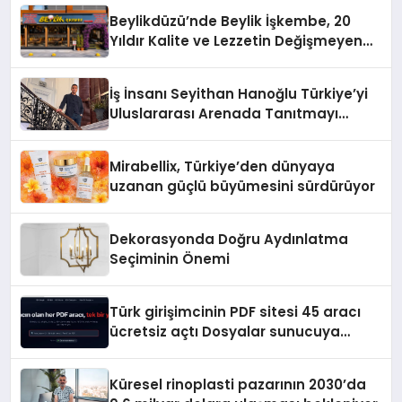
Beylikdüzü’nde Beylik İşkembe, 20
Yıldır Kalite ve Lezzetin Değişmeyen
Adresi
İş İnsanı Seyithan Hanoğlu Türkiye’yi
Uluslararası Arenada Tanıtmayı
Hedefliyor
Mirabellix, Türkiye’den dünyaya
uzanan güçlü büyümesini sürdürüyor
Dekorasyonda Doğru Aydınlatma
Seçiminin Önemi
Türk girişimcinin PDF sitesi 45 aracı
ücretsiz açtı Dosyalar sunucuya
gitmiyor
Küresel rinoplasti pazarının 2030’da