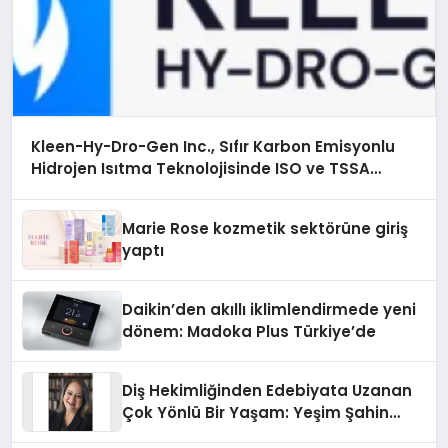
Kleen-Hy-Dro-Gen Inc., Sıfır Karbon Emisyonlu
Hidrojen Isıtma Teknolojisinde ISO ve TSSA
Düzenleyici Onaylarını Aldı
Marie Rose kozmetik sektörüne giriş
yaptı
Daikin’den akıllı iklimlendirmede yeni
dönem: Madoka Plus Türkiye’de
Diş Hekimliğinden Edebiyata Uzanan
Çok Yönlü Bir Yaşam: Yeşim Şahin
Yaman