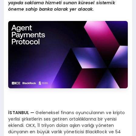
yap
ı
da saklama hizmeti sunan k
ü
resel sistemik
ö
neme sahip banka olarak yer alacak.
İ
STANBUL
—
Geleneksel finans oyuncularının ve kripto
yerlisi şirketlerin ses getiren ortaklıklarına bir yenisi
eklendi. OKX, 11 trilyon doları aşkın varlığı yöneten
dünyanın en büyük varlık yöneticisi BlackRock ve 54