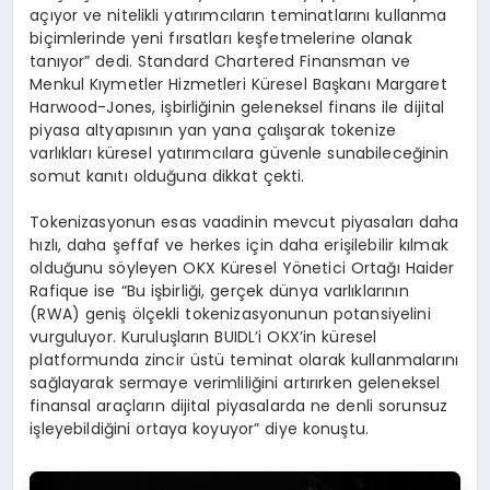
açıyor ve nitelikli yatırımcıların teminatlarını kullanma
biçimlerinde yeni fırsatları keşfetmelerine olanak
tanıyor” dedi. Standard Chartered Finansman ve
Menkul Kıymetler Hizmetleri Küresel Başkanı Margaret
Harwood-Jones, işbirliğinin geleneksel finans ile dijital
piyasa altyapısının yan yana çalışarak tokenize
varlıkları küresel yatırımcılara güvenle sunabileceğinin
somut kanıtı olduğuna dikkat çekti.
Tokenizasyonun esas vaadinin mevcut piyasaları daha
hızlı, daha şeffaf ve herkes için daha erişilebilir kılmak
olduğunu söyleyen OKX Küresel Yönetici Ortağı Haider
Rafique ise “Bu işbirliği, gerçek dünya varlıklarının
(RWA) geniş ölçekli tokenizasyonunun potansiyelini
vurguluyor. Kuruluşların BUIDL’i OKX’in küresel
platformunda zincir üstü teminat olarak kullanmalarını
sağlayarak sermaye verimliliğini artırırken geleneksel
finansal araçların dijital piyasalarda ne denli sorunsuz
işleyebildiğini ortaya koyuyor” diye konuştu.