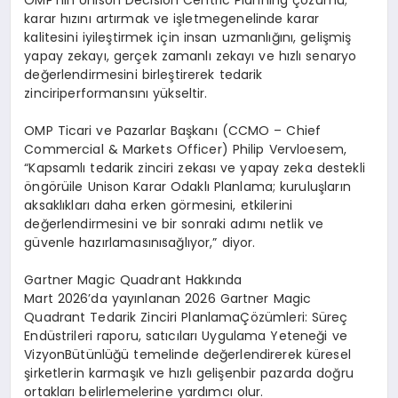
OMP’nin
Unison Decision
Centric Planning
çözümü
;
karar
hızını
artırmak
ve
işletme
genelinde
karar
kalitesini
iyileştirmek
için
insan
uzmanlığını
,
gelişmiş
yapay
zekayı
,
gerçek
zamanlı
zekayı
ve
h
ızlı
senaryo
değerlendirmesini
birleştirerek
tedarik
zinciri
performansını
yükseltir
.
OMP
Ticari
ve
Pazarlar
Başkanı
(CCMO – Chief
Commercial & Markets Officer) Philip Vervloesem,
“Kapsaml
ı
tedarik
zinciri
zekası
ve
yapay
zeka
destekli
ö
ng
ö
rü
ile
Unison
Karar
Odaklı
Planlama
;
kuruluşların
aksaklıkları
daha
erken
g
ö
rmesini
,
etkilerini
değerlendirmesini
ve
bir
sonraki
adımı
netlik
ve
güvenle
hazırlamasını
sağlıyor
,”
diyor
.
Gartner Magic Quadrant
Hakkında
Mart 2026’da
yayınlanan
2026 Gartner Magic
Quadrant
Tedarik
Zinciri
Planlama
Çözümleri
:
Süreç
End
üstrileri
raporu
,
satıcıları
Uygulama
Yeteneği
ve
Vizyon
Bütünlüğü
temelinde
değerlendirerek
küresel
şirketlerin
karmaşık
ve
hızlı
geli
şen
bir
pazarda
doğru
ortakları
belirlemelerine
yardımcı
olur
.