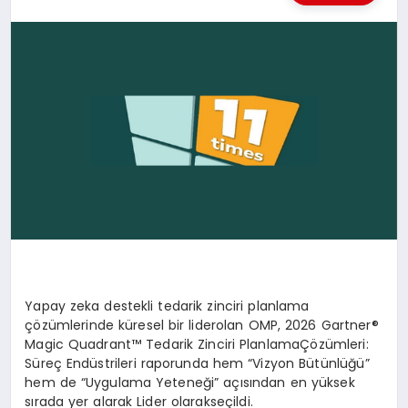
KÜLTÜREL
Yapay
zeka
destekli
tedarik
zinciri
planlama
çözümlerinde
küresel
bir
lider
olan
OMP, 2026 Gartner®
Magic Quadrant™
Tedarik
Zinciri
Planlama
Çözümleri
:
Süreç
End
üstrileri
raporunda
hem “
Vizyon
Bütünlüğü
”
hem de “
Uygulama
Yeteneği
”
açısından
en
yüksek
sırada
yer
alarak
Lider
olarak
seçildi
.