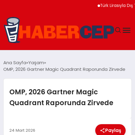
Türk Lirasıyla Dış Ticare
YAŞAM
Ana Sayfa
Yaşam
OMP, 2026 Gartner Magic Quadrant Raporunda Zirvede
GÜNDEM
TEKNOLOJI
OMP, 2026 Gartner Magic
Quadrant Raporunda Zirvede
EĞITIM
SOSYAL MEDYA
Paylaş
24 Mart 2026