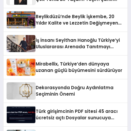
Yaman
Beylikdüzü’nde Beylik İşkembe, 20
Yıldır Kalite ve Lezzetin Değişmeyen
Adresi
İş İnsanı Seyithan Hanoğlu Türkiye’yi
Uluslararası Arenada Tanıtmayı
Hedefliyor
Mirabellix, Türkiye’den dünyaya
uzanan güçlü büyümesini sürdürüyor
Dekorasyonda Doğru Aydınlatma
Seçiminin Önemi
Türk girişimcinin PDF sitesi 45 aracı
ücretsiz açtı Dosyalar sunucuya
gitmiyor