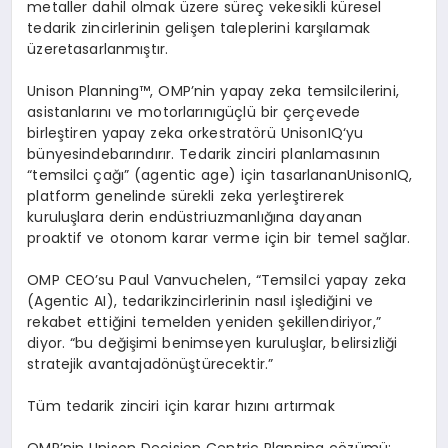
metaller
dahil
olmak
üzere
süreç
ve
kesikli
küresel
tedarik
zincirlerinin
gelişen
taleplerini
karşılamak
üzere
tasarlanmıştır
.
Unison
Planning™,
OMP’nin
yapay
zeka
temsilcilerini
,
asistanlarını
ve
motorlarını
güçlü
bir
çerçevede
birleştiren
yapay
zeka
orkestrat
ö
rü
UnisonIQ
‘yu
bünyesinde
barındırır
.
Tedarik
zinciri
planlamasının
“
temsilci
çağı
” (agentic age)
i
çin
tasarlanan
UnisonIQ
,
platform
genelinde
sürekli
zeka
yerleştirerek
kuruluşlara
derin
endüstri
uzmanlığına
dayanan
proaktif
ve
otonom
karar
verme
için
bir
temel
sağlar
.
OMP
CEO’su
Paul
Vanvuchelen
, “
Temsilci
yapay
zeka
(
Agentic
AI),
tedarik
zincirlerinin
nasıl
işlediğini
ve
rekabet
ettiğini
temelden
yeniden
şekillendiriyor
,”
diyor
. “bu
değişimi
benimseyen
kuruluşlar
,
belirsizliği
stratejik
avantaja
d
ö
nüştürecektir
.”
Tüm
tedarik
zinciri
için
karar
hızını
artırmak