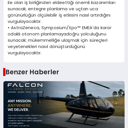
ile
olan
iş
birliğinden
elde
ettiği
ö
nemli
kazanımları
sunacak
;
entegre
planlama
ve
uç
tan uca
g
ö
rünürlüğün
ö
lçülebilir
iş
etkisini
nası
l art
ırdığını
vurgulayacaktır
.
•
AstraZeneca
, Symposium/
Xpo
™
EMEA’da
karar
odaklı
otonom
planlamaya
doğru
yolculuğunu
sunacak
;
mükemmelliğe
ulaşmak
için
süreçleri
ve
yetenekleri
nasıl
d
ö
nüştürdüğünü
vurgulayacaktır
.
Benzer Haberler