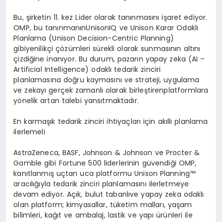
Bu,
şirketin
11.
kez
Lider
olarak
tanınmasını
işaret
ediyor
.
OMP, bu
tanınmanın
UnisonIQ
ve
Unison
Karar
Odaklı
Planlama
(
Unison
Decision-Centric
Planning)
gibi
yenilikçi
çözümleri
sürekli
olarak
sunmasını
n alt
ını
çizdiğine
inanıyor
. Bu
durum
,
pazarın
yapay
zeka
(AI –
Artificial
Intelligence)
odaklı
tedarik
zinciri
planlaması
na do
ğru
kaymasını
ve
strateji
,
uygulama
ve
zekayı
gerçek
zamanlı
olarak
birleştiren
platformlara
y
ö
nelik
artan
talebi
yansıtmaktadır
.
En
karmaşık
tedarik
zinciri
ihtiyaçları
için
akıllı
planlama
ilerlemeli
AstraZeneca, BASF, Johnson & Johnson
ve
Procter &
Gamble
gibi
Fortune 500
liderlerinin
gü
vendi
ği
OMP,
kanıtlanmış
uç
tan
uca
platformu
Unison Planning
™
aracılığıyla
tedarik
zinciri
planlamasını
ilerletmeye
devam
ediyor
.
Açık
,
bulut
tabanlı
ve
yapay
zeka
odaklı
olan
platform;
kimyasallar
,
tüketim
malları
,
yaşam
bilimleri
,
kağıt
ve
ambalaj
,
lastik
ve
yapı
ürünleri
ile