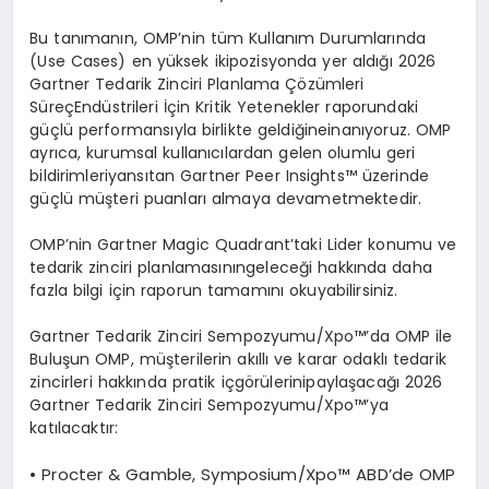
Bu
tanımanın
,
OMP’nin
tüm
Kullanım
Durumları
nda
(Use Cases) en y
üksek
iki
pozisyonda
yer
aldığı
2026
Gartner
Tedarik
Zinciri
Planlama
Çözümleri
Süreç
End
üstrileri
İçin
Kritik
Yetenekler
raporundaki
güçlü
performansıyla
birlikte
geldiğine
inanıyoruz
. OMP
ayrıca
,
kurumsal
kullanıcılardan
gelen
olumlu
geri
bildirimleri
yansı
tan Gartner Peer Insights
™
üzerinde
güçlü
müşteri
puanları
almaya
devam
etmektedir
.
OMP’nin
Gartner Magic
Quadrant’taki
Lider
konumu
ve
tedarik
zinciri
planlamasının
geleceği
hakkında
daha
fazla
bilgi
için
raporun
tamamını
okuyabilirsiniz
.
Gartner
Tedarik
Zinciri
Sempozyumu
/
Xpo
™’da OMP ile
Buluşun
OMP, m
üşterilerin
akıllı
ve
karar
odaklı
tedarik
zincirleri
hakkında
pratik
içg
ö
rülerini
paylaşacağı
2026
Gartner
Tedarik
Zinciri
Sempozyumu
/
Xpo
™’
ya
katılacaktır
:
•
Procter & Gamble
, Symposium/
Xpo
™
ABD’de
OMP