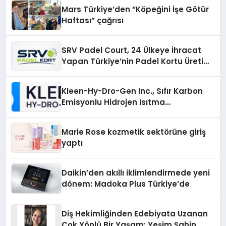
Mars Türkiye’den “Köpeğini İşe Götür
Haftası” çağrısı
SRV Padel Court, 24 Ülkeye İhracat
Yapan Türkiye’nin Padel Kortu Üretim
Gücü
Kleen-Hy-Dro-Gen Inc., Sıfır Karbon
Emisyonlu Hidrojen Isıtma
Teknolojisinde ISO ve TSSA
Düzenleyici Onaylarını Aldı
Marie Rose kozmetik sektörüne giriş
yaptı
Daikin’den akıllı iklimlendirmede yeni
dönem: Madoka Plus Türkiye’de
Diş Hekimliğinden Edebiyata Uzanan
Çok Yönlü Bir Yaşam: Yeşim Şahin