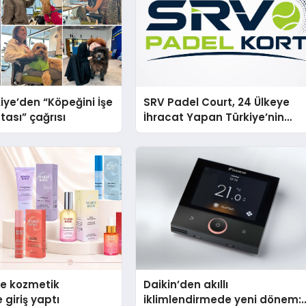
iye’den “Köpeğini İşe
SRV Padel Court, 24 Ülkeye
tası” çağrısı
İhracat Yapan Türkiye’nin
Padel Kortu Üretim Gücü
se kozmetik
Daikin’den akıllı
 giriş yaptı
iklimlendirmede yeni dönem: