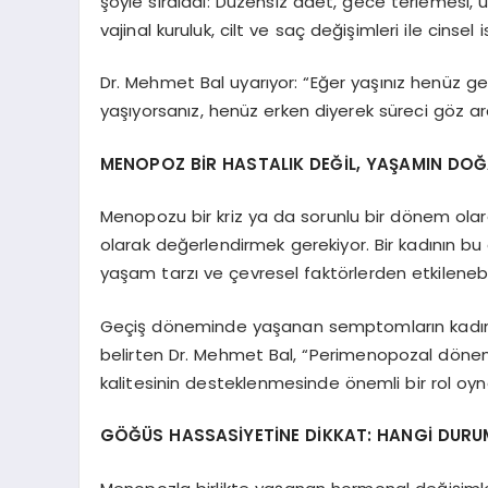
şöyle sıraladı: Düzensiz adet, gece terlemesi, uy
vajinal kuruluk, cilt ve saç değişimleri ile cinsel 
Dr. Mehmet Bal uyarıyor: “Eğer yaşınız henüz g
yaşıyorsanız, henüz erken diyerek süreci göz ard
MENOPOZ BİR HASTALIK DEĞİL, YAŞAMIN DOĞA
Menopozu bir kriz ya da sorunlu bir dönem olar
olarak değerlendirmek gerekiyor. Bir kadının b
yaşam tarzı ve çevresel faktörlerden etkilenebil
Geçiş döneminde yaşanan semptomların kadınla
belirten Dr. Mehmet Bal, “Perimenopozal dönem
kalitesinin desteklenmesinde önemli bir rol oyn
GÖĞÜS HASSASİYETİNE DİKKAT: HANGİ DURUM