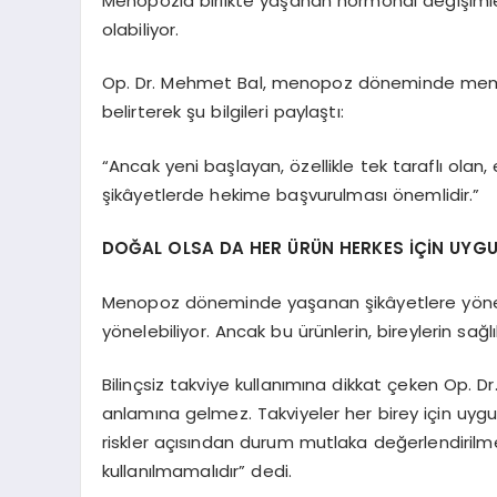
Menopozla birlikte yaşanan hormonal değişimle
olabiliyor.
Op. Dr. Mehmet Bal, menopoz döneminde meme ha
belirterek şu bilgileri paylaştı:
“Ancak yeni başlayan, özellikle tek taraflı olan,
şikâyetlerde hekime başvurulması önemlidir.”
DOĞAL OLSA DA HER ÜRÜN HERKES İÇİN UYGU
Menopoz döneminde yaşanan şikâyetlere yönelik 
yönelebiliyor. Ancak bu ürünlerin, bireylerin sağ
Bilinçsiz takviye kullanımına dikkat çeken Op. D
anlamına gelmez. Takviyeler her birey için uygun 
riskler açısından durum mutlaka değerlendirilm
kullanılmamalıdır” dedi.