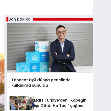
Son Dakika
Tencent Hy3 dünya genelinde
kullanıma sunuldu
Mars Türkiye’den “Köpeğini
İşe Götür Haftası” çağrısı