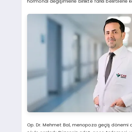
hormonal değişimlerle birlikte farklı belirtilerle 
Op. Dr. Mehmet Bal, menopoza geçiş dönemi ola