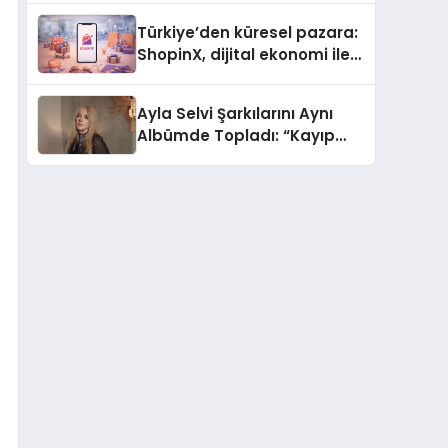
Türkiye’den küresel pazara:
ShopinX, dijital ekonomi ile
gerçek dünya alışverişini bir
araya getirmeyi hedefliyor
Ayla Selvi Şarkılarını Aynı
Albümde Topladı: “Kayıp
Kasetler 1” 31 Temmuz’da
Yayında