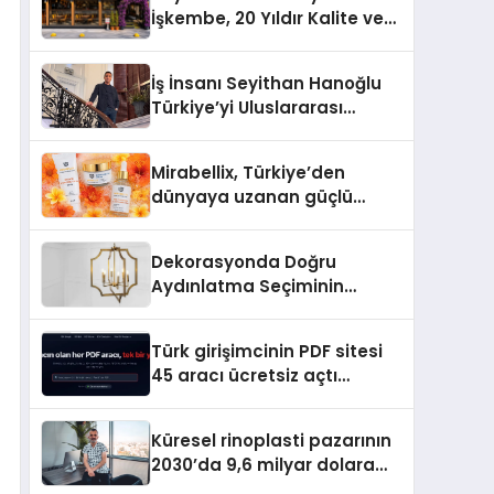
İşkembe, 20 Yıldır Kalite ve
Lezzetin Değişmeyen Adresi
İş İnsanı Seyithan Hanoğlu
Türkiye’yi Uluslararası
Arenada Tanıtmayı
Hedefliyor
Mirabellix, Türkiye’den
dünyaya uzanan güçlü
büyümesini sürdürüyor
Dekorasyonda Doğru
Aydınlatma Seçiminin
Önemi
Türk girişimcinin PDF sitesi
45 aracı ücretsiz açtı
Dosyalar sunucuya gitmiyor
Küresel rinoplasti pazarının
2030’da 9,6 milyar dolara
ulaşması bekleniyor