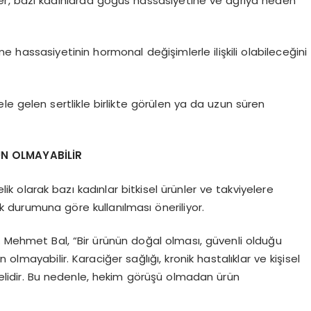
r, bazı kadınlarda göğüs hassasiyetine ve ağrıya neden
ssasiyetinin hormonal değişimlerle ilişkili olabileceğini
 ele gelen sertlikle birlikte görülen ya da uzun süren
N OLMAYABİLİR
olarak bazı kadınlar bitkisel ürünler ve takviyelere
lık durumuna göre kullanılması öneriliyor.
r. Mehmet Bal, “Bir ürünün doğal olması, güvenli olduğu
olmayabilir. Karaciğer sağlığı, kronik hastalıklar ve kişisel
elidir. Bu nedenle, hekim görüşü olmadan ürün