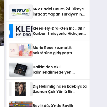
SRV Padel Court, 24 Ülkeye
İhracat Yapan Türkiye’nin
Padel Kortu Üretim Gücü
Kleen-Hy-Dro-Gen Inc., Sıfır
Karbon Emisyonlu Hidrojen
Isıtma Teknolojisinde ISO ve
TSSA Düzenleyici Onaylarını
Marie Rose kozmetik
Aldı
sektörüne giriş yaptı
Daikin’den akıllı
iklimlendirmede yeni
dönem: Madoka Plus
Türkiye’de
Diş Hekimliğinden Edebiyata
Uzanan Çok Yönlü Bir
Yaşam: Yeşim Şahin Yaman
Beylikdüzü’nde Beylik