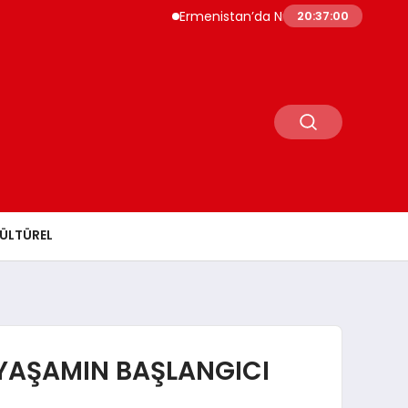
Ermenistan’da Nikol Paşinyan Yeniden Başbak
20:37:01
ÜLTÜREL
R YAŞAMIN BAŞLANGICI