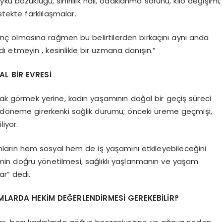
ku bozukluğu, sinirlilik hâli, odaklanma sorunu, kilo değişimi,
istekte farklılaşmalar.
enç olmasına rağmen bu belirtilerden birkaçını aynı anda
ı etmeyin , kesinlikle bir uzmana danışın.”
L BİR EVRESİ
ak görmek yerine, kadın yaşamının doğal bir geçiş süreci
u döneme girerkenki sağlık durumu; önceki üreme geçmişi,
iyor.
rın hem sosyal hem de iş yaşamını etkileyebileceğini
in doğru yönetilmesi, sağlıklı yaşlanmanın ve yaşam
ar” dedi.
LARDA HEKİM DEĞERLENDİRMESİ GEREKEBİLİR?