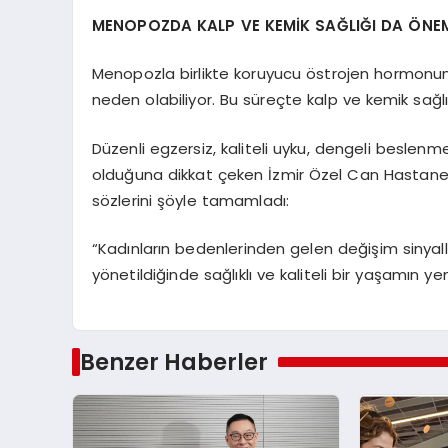
MENOPOZDA KALP VE KEMİK SAĞLIĞI DA ÖNE
Menopozla birlikte koruyucu östrojen hormonunda
neden olabiliyor. Bu süreçte kalp ve kemik sağl
Düzenli egzersiz, kaliteli uyku, dengeli beslenm
olduğuna dikkat çeken İzmir Özel Can Hastanes
sözlerini şöyle tamamladı:
“Kadınların bedenlerinden gelen değişim sinyalle
yönetildiğinde sağlıklı ve kaliteli bir yaşamın yen
Benzer Haberler