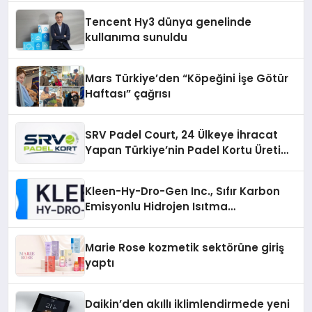
Tencent Hy3 dünya genelinde
kullanıma sunuldu
Mars Türkiye’den “Köpeğini İşe Götür
Haftası” çağrısı
SRV Padel Court, 24 Ülkeye İhracat
Yapan Türkiye’nin Padel Kortu Üretim
Gücü
Kleen-Hy-Dro-Gen Inc., Sıfır Karbon
Emisyonlu Hidrojen Isıtma
Teknolojisinde ISO ve TSSA
Düzenleyici Onaylarını Aldı
Marie Rose kozmetik sektörüne giriş
yaptı
Daikin’den akıllı iklimlendirmede yeni