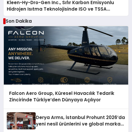
Kleen-Hy-Dro-Gen Inc., Sıfır Karbon Emisyonlu
Hidrojen Isıtma Teknolojisinde ISO ve TSSA
Düzenleyici Onaylarını Aldı
Son Dakika
Falcon Aero Group, Küresel Havacılık Tedarik
Zincirinde Türkiye’den Dünyaya Açılıyor
Derya Arms, İstanbul Prohunt 2026’da
yeni nesil ürünlerini ve global marka
vizyonunu sergiledi