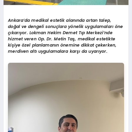
Ankara
’
da medikal estetik alanında artan talep,
doğal ve dengeli sonuçlara y
ö
nelik uygulamaları öne
çıkarıyor. Lokman Hekim Demet Tıp Merkezi
’
nde
hizmet veren Op. Dr. Metin Taş, medikal estetikte
kişiye
ö
zel planlamanın
ö
nemine dikkat çekerken,
merdiven altı uygulamalara karşı da uyarıyor.