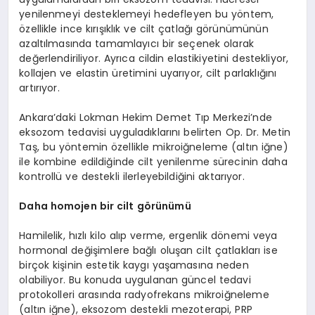
yenilenmeyi desteklemeyi hedefleyen bu yöntem,
özellikle ince kırışıklık ve cilt çatlağı görünümünün
azaltılmasında tamamlayıcı bir seçenek olarak
değerlendiriliyor. Ayrıca cildin elastikiyetini destekliyor,
kollajen ve elastin üretimini uyarıyor, cilt parlaklığını
artırıyor.
Ankara’daki Lokman Hekim Demet Tıp Merkezi’nde
eksozom tedavisi uyguladıklarını belirten Op. Dr. Metin
Taş, bu yöntemin özellikle mikroiğneleme (altın iğne)
ile kombine edildiğinde cilt yenilenme sürecinin daha
kontrollü ve destekli ilerleyebildiğini aktarıyor.
Daha homojen bir cilt g
ö
rünümü
Hamilelik, hızlı kilo alıp verme, ergenlik dönemi veya
hormonal değişimlere bağlı oluşan cilt çatlakları ise
birçok kişinin estetik kaygı yaşamasına neden
olabiliyor. Bu konuda uygulanan güncel tedavi
protokolleri arasında radyofrekans mikroiğneleme
(altın iğne), eksozom destekli mezoterapi, PRP