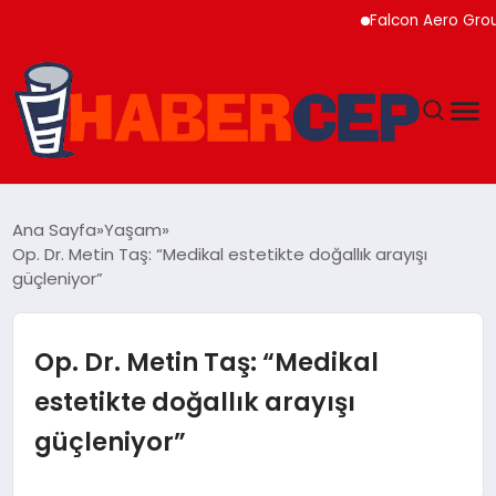
Falcon Aero Group, Küres
YAŞAM
Ana Sayfa
Yaşam
Op. Dr. Metin Taş: “Medikal estetikte doğallık arayışı
GÜNDEM
güçleniyor”
TEKNOLOJI
Op. Dr. Metin Taş: “Medikal
EĞITIM
estetikte doğallık arayışı
güçleniyor”
SOSYAL MEDYA