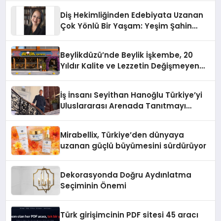
Diş Hekimliğinden Edebiyata Uzanan
Çok Yönlü Bir Yaşam: Yeşim Şahin
Yaman
Beylikdüzü’nde Beylik İşkembe, 20
Yıldır Kalite ve Lezzetin Değişmeyen
Adresi
İş İnsanı Seyithan Hanoğlu Türkiye’yi
Uluslararası Arenada Tanıtmayı
Hedefliyor
Mirabellix, Türkiye’den dünyaya
uzanan güçlü büyümesini sürdürüyor
Dekorasyonda Doğru Aydınlatma
Seçiminin Önemi
Türk girişimcinin PDF sitesi 45 aracı