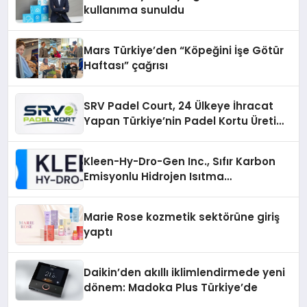
kullanıma sunuldu
Mars Türkiye’den “Köpeğini İşe Götür
Haftası” çağrısı
SRV Padel Court, 24 Ülkeye İhracat
Yapan Türkiye’nin Padel Kortu Üretim
Gücü
Kleen-Hy-Dro-Gen Inc., Sıfır Karbon
Emisyonlu Hidrojen Isıtma
Teknolojisinde ISO ve TSSA
Düzenleyici Onaylarını Aldı
Marie Rose kozmetik sektörüne giriş
yaptı
Daikin’den akıllı iklimlendirmede yeni
dönem: Madoka Plus Türkiye’de