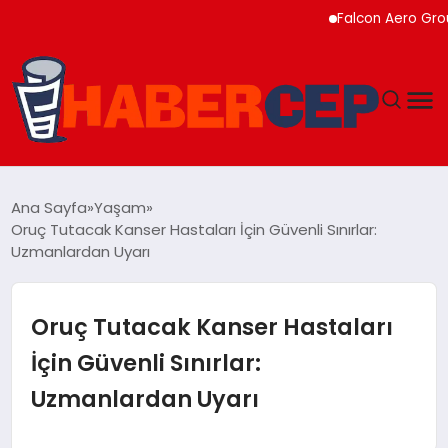
Falcon Aero Group, Kür
YAŞAM
Ana Sayfa
Yaşam
Oruç Tutacak Kanser Hastaları İçin Güvenli Sınırlar:
GÜNDEM
Uzmanlardan Uyarı
TEKNOLOJI
Oruç Tutacak Kanser Hastaları
EĞITIM
İçin Güvenli Sınırlar:
Uzmanlardan Uyarı
SOSYAL MEDYA