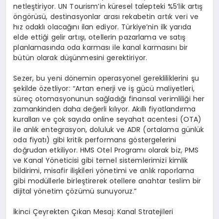
netle
ş
tiriyor. UN Tourism’in k
ü
resel talepteki %5’lik art
ış
ö
ng
ö
r
ü
s
ü
, destinasyonlar aras
ı
rekabetin art
ı
k veri ve
h
ı
z odakl
ı
olaca
ğı
n
ı
ilan ediyor. T
ü
rkiye
’
nin ilk yar
ı
da
elde etti
ğ
i gelir art
ışı
, otellerin pazarlama ve sat
ış
planlamas
ı
nda oda karmas
ı
ile kanal karmas
ı
n
ı
bir
b
ü
t
ü
n olarak d
üşü
nmesini gerektiriyor.
Sezer, bu yeni d
ö
nemin operasyonel gerekliliklerini
ş
u
ş
ekilde
ö
zetliyor: “Artan enerji ve i
ş
g
ü
c
ü
maliyetleri,
s
ü
re
ç
otomasyonunun sa
ğ
lad
ığı
finansal verimlili
ğ
i her
zamankinden daha de
ğ
erli k
ı
l
ı
yor. Ak
ı
ll
ı
fiyatland
ı
rma
kurallar
ı
ve
ç
ok say
ı
da online seyahat acentesi (OTA)
ile anl
ı
k entegrasyon, doluluk ve ADR (ortalama g
ü
nl
ü
k
oda fiyat
ı
) gibi kritik performans g
ö
stergelerini
do
ğ
rudan etkiliyor. HMS Otel Program
ı
olarak biz, PMS
ve Kanal Y
ö
neticisi gibi temel sistemlerimizi kimlik
bildirimi, misafir ili
ş
kileri y
ö
netimi ve anl
ı
k raporlama
gibi mod
ü
llerle birle
ş
tirerek otellere anahtar teslim bir
dijital y
ö
netim
çö
z
ü
m
ü
sunuyoruz.”
İ
kinci
Ç
eyrekten
Çı
kan Mesaj: Kanal Stratejileri