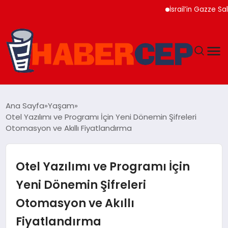
İsrail’in Gazze Saldırıla
YAŞAM
Ana Sayfa
Yaşam
Otel Yazılımı ve Programı İçin Yeni Dönemin Şifreleri
GÜNDEM
Otomasyon ve Akıllı Fiyatlandırma
TEKNOLOJI
Otel Yazılımı ve Programı İçin
EĞITIM
Yeni Dönemin Şifreleri
Otomasyon ve Akıllı
SOSYAL MEDYA
Fiyatlandırma