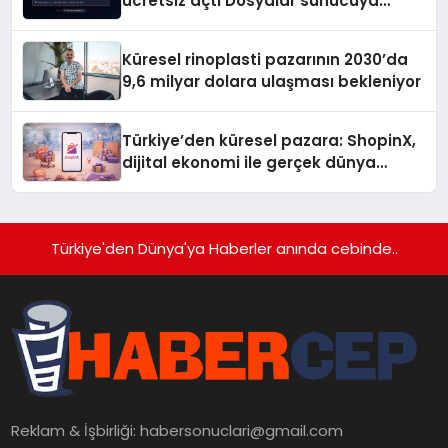
ücretsiz açtı Dosyalar sunucuya
gitmiyor
Küresel rinoplasti pazarının 2030’da
9,6 milyar dolara ulaşması bekleniyor
Türkiye’den küresel pazara: ShopinX,
dijital ekonomi ile gerçek dünya
alışverişini bir araya getirmeyi
hedefliyor
Türkiye'den Dünya'ya Haberler anında cebinde..
Reklam & İşbirliği:
habersonuclari@gmail.com