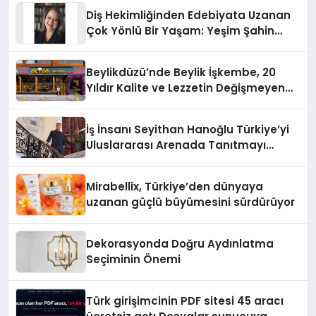
Diş Hekimliğinden Edebiyata Uzanan
Çok Yönlü Bir Yaşam: Yeşim Şahin
Yaman
Beylikdüzü’nde Beylik İşkembe, 20
Yıldır Kalite ve Lezzetin Değişmeyen
Adresi
İş İnsanı Seyithan Hanoğlu Türkiye’yi
Uluslararası Arenada Tanıtmayı
Hedefliyor
Mirabellix, Türkiye’den dünyaya
uzanan güçlü büyümesini sürdürüyor
Dekorasyonda Doğru Aydınlatma
Seçiminin Önemi
Türk girişimcinin PDF sitesi 45 aracı