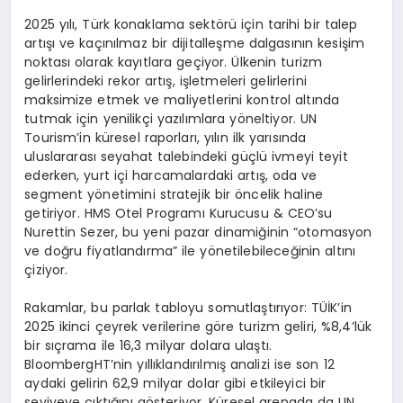
2025 y
ı
l
ı
, T
ü
rk konaklama sekt
ö
r
ü
i
ç
in tarihi bir talep
art
ışı
ve ka
çı
n
ı
lmaz bir dijitalle
ş
me dalgas
ı
n
ı
n kesi
ş
im
noktas
ı
olarak kay
ı
tlara ge
ç
iyor.
Ü
lkenin turizm
gelirlerindeki rekor art
ış
, i
ş
letmeleri gelirlerini
maksimize etmek ve maliyetlerini kontrol alt
ı
nda
tutmak i
ç
in yenilik
ç
i yaz
ı
l
ı
mlara y
ö
neltiyor. UN
Tourism
’
in k
ü
resel raporlar
ı
, y
ı
l
ı
n ilk yar
ı
s
ı
nda
uluslararas
ı
seyahat talebindeki g
üç
l
ü
ivmeyi teyit
ederken, yurt i
ç
i harcamalardaki art
ış
, oda ve
segment y
ö
netimini stratejik bir
ö
ncelik haline
getiriyor. HMS Otel Program
ı
Kurucusu & CEO’su
Nurettin Sezer, bu yeni pazar dinami
ğ
inin “otomasyon
ve do
ğ
ru fiyatland
ı
rma” ile y
ö
netilebilece
ğ
inin alt
ı
n
ı
ç
iziyor.
Rakamlar, bu parlak tabloyu somutla
ş
t
ı
r
ı
yor: T
Üİ
K’in
2025 ikinci
ç
eyrek verilerine g
ö
re turizm geliri, %8,4’l
ü
k
bir s
ıç
rama ile 16,3 milyar dolara ula
ş
t
ı
.
BloombergHT
’
nin y
ı
ll
ı
kland
ı
r
ı
lm
ış
analizi ise son 12
aydaki gelirin 62,9 milyar dolar gibi etkileyici bir
seviyeye
çı
kt
ığı
n
ı
g
ö
steriyor. K
ü
resel arenada da UN