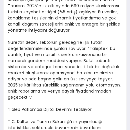
Tourism, 2025’in ilk alt
ı
ay
ı
nda 690 milyon uluslararas
ı
turistin seyahat etti
ğ
ini (%5 art
ış
) a
çı
kl
ı
yor. Bu veriler,
konaklama tesislerinin dinamik fiyatland
ı
rma ve
ç
ok
kanall
ı
da
ğı
t
ı
m stratejilerini anl
ı
k ve entegre bir
ş
ekilde
y
ö
netme ihtiyac
ı
n
ı
do
ğ
uruyor.
Nurettin Sezer, sekt
ö
r
ü
n gelece
ğ
ine
ışı
k tutan
de
ğ
erlendirmelerinde
ş
unlar
ı
s
ö
yl
ü
yor: “Talepteki bu
canl
ı
l
ı
k, fiyat ve m
ü
saitlik senkronizasyonunu bir
numaral
ı
g
ü
ndem maddesi yap
ı
yor. Bulut tabanl
ı
sistemler ve entegre kanal y
ö
neticisi, tek bir do
ğ
ruluk
merkezi olu
ş
turarak operasyonel hatalar
ı
minimize
ediyor ve oda ba
şı
na geliri en
ü
st seviyeye ta
şı
yor.
2025’te k
â
rl
ı
l
ı
kta s
ü
reklilik sa
ğ
laman
ı
n yolu otomasyon,
anl
ı
k raporlama ve veriye dayal
ı
fiyatland
ı
rmadan
ge
ç
ecektir.”
‘
Talep Patlamas
ı
Dijital Devrimi Tetikliyor
’
T.C. K
ü
lt
ü
r ve Turizm Bakanl
ığı’
n
ı
n yay
ı
mlad
ığı
istatistikler, sekt
ö
rdeki b
ü
y
ü
menin boyutlar
ı
n
ı