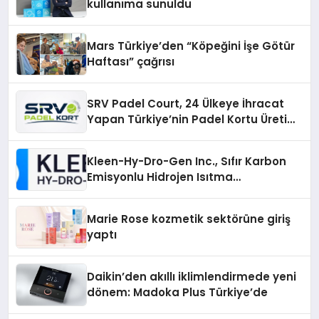
kullanıma sunuldu
Mars Türkiye’den “Köpeğini İşe Götür
Haftası” çağrısı
SRV Padel Court, 24 Ülkeye İhracat
Yapan Türkiye’nin Padel Kortu Üretim
Gücü
Kleen-Hy-Dro-Gen Inc., Sıfır Karbon
Emisyonlu Hidrojen Isıtma
Teknolojisinde ISO ve TSSA
Düzenleyici Onaylarını Aldı
Marie Rose kozmetik sektörüne giriş
yaptı
Daikin’den akıllı iklimlendirmede yeni
dönem: Madoka Plus Türkiye’de