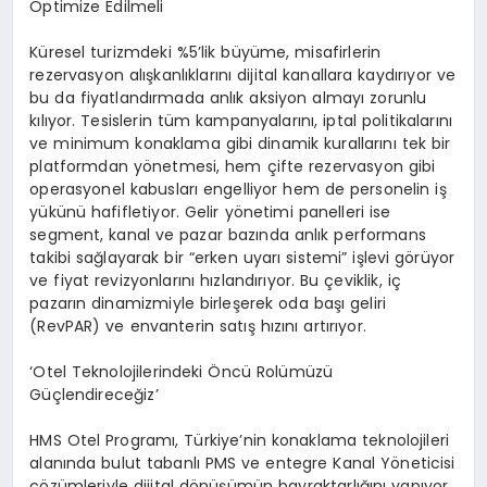
Optimize Edilmeli
K
ü
resel turizmdeki %5’lik b
ü
y
ü
me, misafirlerin
rezervasyon al
ış
kanl
ı
klar
ı
n
ı
dijital kanallara kayd
ı
r
ı
yor ve
bu da fiyatland
ı
rmada anl
ı
k aksiyon almay
ı
zorunlu
k
ı
l
ı
yor. Tesislerin t
ü
m kampanyalar
ı
n
ı
, iptal politikalar
ı
n
ı
ve minimum konaklama gibi dinamik kurallar
ı
n
ı
tek bir
platformdan y
ö
netmesi, hem
ç
ifte rezervasyon gibi
operasyonel kabuslar
ı
engelliyor hem de personelin i
ş
y
ü
k
ü
n
ü
hafifletiyor. Gelir y
ö
netimi panelleri ise
segment, kanal ve pazar baz
ı
nda anl
ı
k performans
takibi sa
ğ
layarak bir “erken uyar
ı
sistemi” i
ş
levi g
ö
r
ü
yor
ve fiyat revizyonlar
ı
n
ı
h
ı
zland
ı
r
ı
yor. Bu
ç
eviklik, i
ç
pazar
ı
n dinamizmiyle birle
ş
erek oda ba
şı
geliri
(RevPAR) ve envanterin sat
ış
h
ı
z
ı
n
ı
art
ı
r
ı
yor.
‘
Otel Teknolojilerindeki
Ö
nc
ü
Rol
ü
m
ü
z
ü
G
üç
lendirece
ğ
iz
’
HMS Otel Program
ı
, T
ü
rkiye’nin konaklama teknolojileri
alan
ı
nda bulut tabanl
ı
PMS ve entegre Kanal Y
ö
neticisi
çö
z
ü
mleriyle dijital d
ö
n
üşü
m
ü
n bayraktarl
ığı
n
ı
yap
ı
yor.