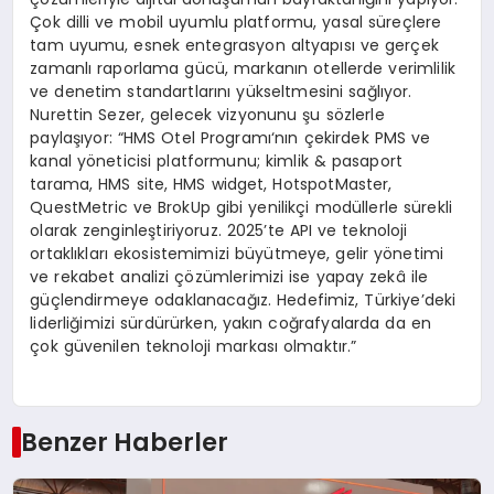
Ç
ok dilli ve mobil uyumlu platformu, yasal s
ü
re
ç
lere
tam uyumu, esnek entegrasyon altyap
ı
s
ı
ve ger
ç
ek
zamanl
ı
raporlama g
ü
c
ü
, markan
ı
n otellerde verimlilik
ve denetim standartlar
ı
n
ı
y
ü
kseltmesini sa
ğ
l
ı
yor.
Nurettin Sezer, gelecek vizyonunu
ş
u s
ö
zlerle
payla
şı
yor: “HMS Otel Program
ı
‘n
ı
n
ç
ekirdek PMS ve
kanal y
ö
neticisi platformunu; kimlik & pasaport
tarama, HMS site, HMS widget, HotspotMaster,
QuestMetric ve BrokUp gibi yenilik
ç
i mod
ü
llerle s
ü
rekli
olarak zenginle
ş
tiriyoruz. 2025’te API ve teknoloji
ortakl
ı
klar
ı
ekosistemimizi b
ü
y
ü
tmeye, gelir y
ö
netimi
ve rekabet analizi
çö
z
ü
mlerimizi ise yapay zek
â
ile
g
üç
lendirmeye odaklanaca
ğı
z. Hedefimiz, T
ü
rkiye’deki
liderli
ğ
imizi s
ü
rd
ü
r
ü
rken, yak
ı
n co
ğ
rafyalarda da en
ç
ok g
ü
venilen teknoloji markas
ı
olmakt
ı
r.”
Benzer Haberler