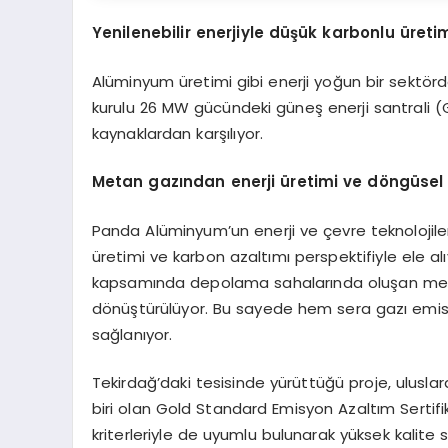
Yenilenebilir enerjiyle düşük karbonlu üreti
Alüminyum üretimi gibi enerji yoğun bir sektör
kurulu 26 MW gücündeki güneş enerji santrali (GE
kaynaklardan karşılıyor.
Metan gazından enerji üretimi ve döngüse
Panda Alüminyum’un enerji ve çevre teknolojileri 
üretimi ve karbon azaltımı perspektifiyle ele al
kapsamında depolama sahalarında oluşan met
dönüştürülüyor. Bu sayede hem sera gazı emisyon
sağlanıyor.
Tekirdağ’daki tesisinde yürüttüğü proje, uluslar
biri olan Gold Standard Emisyon Azaltım Sertifik
kriterleriyle de uyumlu bulunarak yüksek kalite st