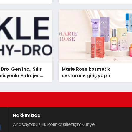
Dro-Gen Inc., Sıfır
Marie Rose kozmetik
isyonlu Hidrojen
sektörüne giriş yaptı
knolojisinde ISO ve
nleyici Onaylarını
Hakkımızda
Anasayfa
Gizlilik Politikası
İletişim
Künye