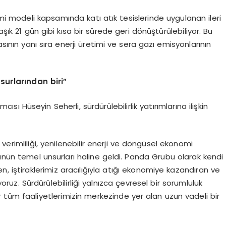
imi modeli kapsamında katı atık tesislerinde uygulanan ileri
aşık 21 gün gibi kısa bir sürede geri dönüştürülebiliyor. Bu
ının yanı sıra enerji üretimi ve sera gazı emisyonlarının
surlarından biri”
 Hüseyin Seherli, sürdürülebilirlik yatırımlarına ilişkin
rimliliği, yenilenebilir enerji ve döngüsel ekonomi
cünün temel unsurları haline geldi. Panda Grubu olarak kendi
en, iştiraklerimiz aracılığıyla atığı ekonomiye kazandıran ve
ruz. Sürdürülebilirliği yalnızca çevresel bir sorumluluk
 tüm faaliyetlerimizin merkezinde yer alan uzun vadeli bir