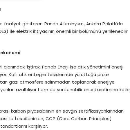
m
de faaliyet gösteren Panda Alüminyum, Ankara Polatlı’da
S) ile elektrik ihtiyacının önemli bir bölümünü yenilenebilir
l ekonomi
alanındaki iştiraki Panab Enerji ise atık yönetimini enerji
ıyor. Katı atık entegre tesislerinde yürüttüğü proje
an gazı atmosfere salınmadan toplanarak enerjiye
ları azaltılıyor hem de yenilenebilir enerji üretimine katkı
arası karbon piyasalarının en saygın sertifikasyonlarından
ası ile tescillenirken, CCP (Core Carbon Principles)
andartlarını karşılıyor.