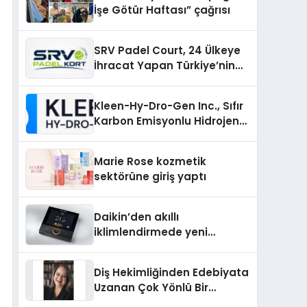
İşe Götür Haftası” çağrısı
SRV Padel Court, 24 Ülkeye
İhracat Yapan Türkiye’nin
Padel Kortu Üretim Gücü
Kleen-Hy-Dro-Gen Inc., Sıfır
Karbon Emisyonlu Hidrojen
Isıtma Teknolojisinde ISO ve
TSSA Düzenleyici Onaylarını
Marie Rose kozmetik
Aldı
sektörüne giriş yaptı
Daikin’den akıllı
iklimlendirmede yeni
dönem: Madoka Plus
Türkiye’de
Diş Hekimliğinden Edebiyata
Uzanan Çok Yönlü Bir
Yaşam: Yeşim Şahin Yaman