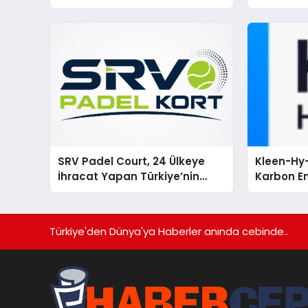
global marka vizyonunu
sergiledi
SRV Padel Court, 24 Ülkeye
Kleen-Hy-
İhracat Yapan Türkiye’nin
Karbon Em
Padel Kortu Üretim Gücü
Isıtma Te
TSSA Düze
Aldı
Türkiye'den Dünya'ya Haberler anında cebinde..