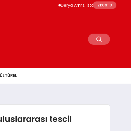
Derya Arms, İstanbul Prohunt 2026’da yeni 
21:09:14
ÜLTÜREL
luslararası tescil