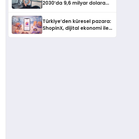
2030’da 9,6 milyar dolara
ulaşması bekleniyor
Türkiye’den küresel pazara:
ShopinX, dijital ekonomi ile
gerçek dünya alışverişini bir
araya getirmeyi hedefliyor