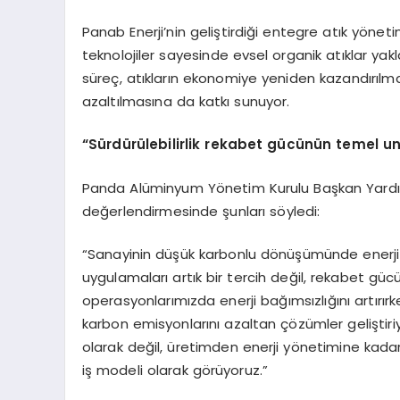
Panab Enerji’nin geliştirdiği entegre atık yönet
teknolojiler sayesinde evsel organik atıklar yakl
süreç, atıkların ekonomiye yeniden kazandırılmas
azaltılmasına da katkı sunuyor.
“Sürdürülebilirlik rekabet gücünün temel un
Panda Alüminyum Yönetim Kurulu Başkan Yardımcısı
değerlendirmesinde şunları söyledi:
“Sanayinin düşük karbonlu dönüşümünde enerji ve
uygulamaları artık bir tercih değil, rekabet gü
operasyonlarımızda enerji bağımsızlığını artırırk
karbon emisyonlarını azaltan çözümler geliştiriyo
olarak değil, üretimden enerji yönetimine kadar
iş modeli olarak görüyoruz.”