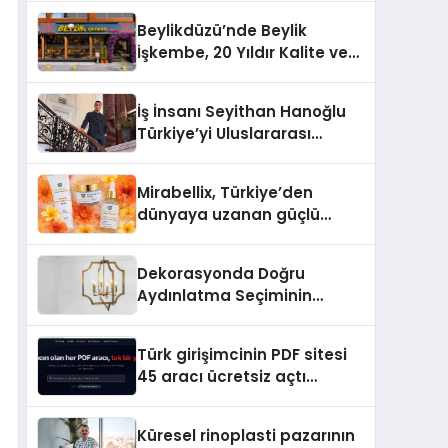
Beylikdüzü’nde Beylik
İşkembe, 20 Yıldır Kalite ve
Lezzetin Değişmeyen Adresi
İş İnsanı Seyithan Hanoğlu
Türkiye’yi Uluslararası
Arenada Tanıtmayı
Hedefliyor
Mirabellix, Türkiye’den
dünyaya uzanan güçlü
büyümesini sürdürüyor
Dekorasyonda Doğru
Aydınlatma Seçiminin
Önemi
Türk girişimcinin PDF sitesi
45 aracı ücretsiz açtı
Dosyalar sunucuya gitmiyor
Küresel rinoplasti pazarının