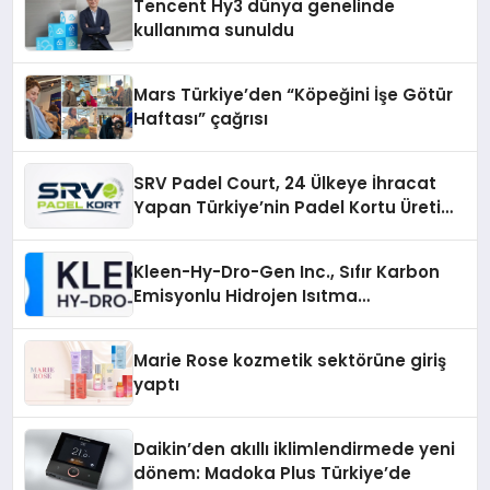
Tencent Hy3 dünya genelinde
kullanıma sunuldu
Mars Türkiye’den “Köpeğini İşe Götür
Haftası” çağrısı
SRV Padel Court, 24 Ülkeye İhracat
Yapan Türkiye’nin Padel Kortu Üretim
Gücü
Kleen-Hy-Dro-Gen Inc., Sıfır Karbon
Emisyonlu Hidrojen Isıtma
Teknolojisinde ISO ve TSSA
Düzenleyici Onaylarını Aldı
Marie Rose kozmetik sektörüne giriş
yaptı
Daikin’den akıllı iklimlendirmede yeni
dönem: Madoka Plus Türkiye’de