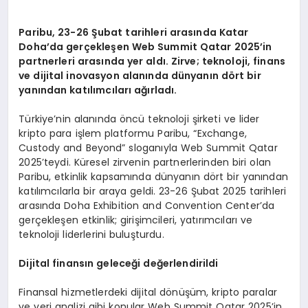
Paribu, 23-26 Şubat tarihleri arasında Katar
Doha
’
da gerçekleş
en Web Summit Qatar 2025
’
in
partnerleri arasında yer aldı. Zirve; teknoloji, finans
ve dijital inovasyon alanında dünyanı
n d
ö
rt bir
yanından katılımcıları ağırladı.
Türkiye’nin alanında öncü teknoloji şirketi ve lider
kripto para işlem platformu Paribu, “Exchange,
Custody and Beyond” sloganıyla Web Summit Qatar
2025’teydi. Küresel zirvenin partnerlerinden biri olan
Paribu, etkinlik kapsamında dünyanın dört bir yanından
katılımcılarla bir araya geldi. 23-26 Şubat 2025 tarihleri
arasında Doha Exhibition and Convention Center’da
gerçekleşen etkinlik; girişimcileri, yatırımcıları ve
teknoloji liderlerini buluşturdu.
Dijital finansın geleceğ
i de
ğerlendirildi
Finansal hizmetlerdeki dijital dönüşüm, kripto paralar
ve veri analizi gibi konular Web Summit Qatar 2025’in