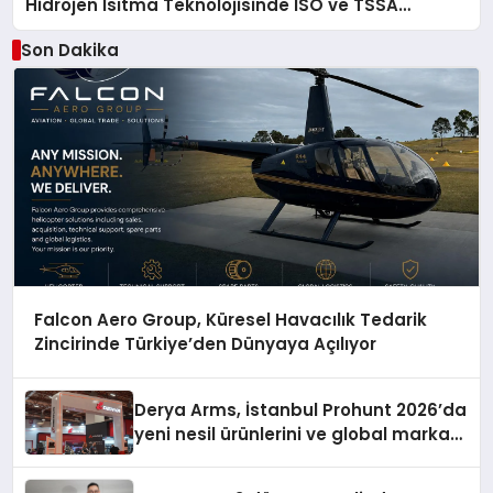
Hidrojen Isıtma Teknolojisinde ISO ve TSSA
Düzenleyici Onaylarını Aldı
Son Dakika
Falcon Aero Group, Küresel Havacılık Tedarik
Zincirinde Türkiye’den Dünyaya Açılıyor
Derya Arms, İstanbul Prohunt 2026’da
yeni nesil ürünlerini ve global marka
vizyonunu sergiledi