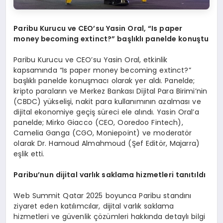
Paribu Kurucu ve CEO
’
su Yasin Oral,
“
Is paper
money becoming extinct?
” başlıklı panelde konuştu
Paribu Kurucu ve CEO’su Yasin Oral, etkinlik
kapsamında “Is paper money becoming extinct?”
başlıklı panelde konuşmacı olarak yer aldı. Panelde;
kripto paraların ve Merkez Bankası Dijital Para Birimi’nin
(CBDC) yükselişi, nakit para kullanımının azalması ve
dijital ekonomiye geçiş süreci ele alındı. Yasin Oral’a
panelde; Mirko Giacco (CEO, Ooredoo Fintech),
Camelia Ganga (CGO, Moniepoint) ve moderatör
olarak Dr. Hamoud Almahmoud (Şef Editör, Majarra)
eşlik etti.
Paribu
’
nun dijital varlık saklama hizmetleri tanıtıldı
Web Summit Qatar 2025 boyunca Paribu standını
ziyaret eden katılımcılar, dijital varlık saklama
hizmetleri ve güvenlik çözümleri hakkında detaylı bilgi