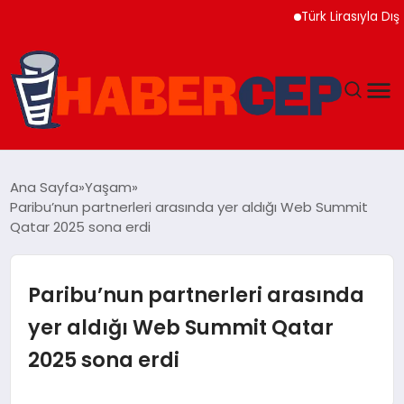
Türk Lirasıyla Dış Ticaret
YAŞAM
Ana Sayfa
Yaşam
Paribu’nun partnerleri arasında yer aldığı Web Summit
GÜNDEM
Qatar 2025 sona erdi
TEKNOLOJI
Paribu’nun partnerleri arasında
EĞITIM
yer aldığı Web Summit Qatar
2025 sona erdi
SOSYAL MEDYA