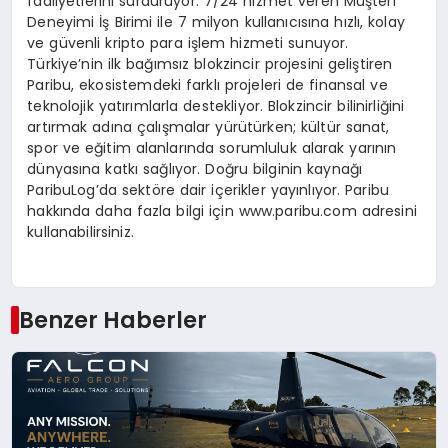
faaliyetlerini sürdürüyor. 7/24 hizmet veren Müşteri
Deneyimi İş Birimi ile 7 milyon kullanıcısına hızlı, kolay
ve güvenli kripto para işlem hizmeti sunuyor.
Türkiye’nin ilk bağımsız blokzincir projesini geliştiren
Paribu, ekosistemdeki farklı projeleri de finansal ve
teknolojik yatırımlarla destekliyor. Blokzincir bilinirliğini
artırmak adına çalışmalar yürütürken; kültür sanat,
spor ve eğitim alanlarında sorumluluk alarak yarının
dünyasına katkı sağlıyor. Doğru bilginin kaynağı
ParibuLog’da sektöre dair içerikler yayınlıyor. Paribu
hakkında daha fazla bilgi için www.paribu.com adresini
kullanabilirsiniz.
Benzer Haberler