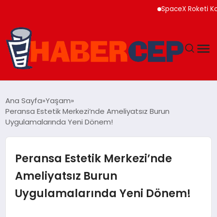
SpaceX Roketi Kontrold
YAŞAM
Ana Sayfa
Yaşam
Peransa Estetik Merkezi’nde Ameliyatsız Burun
GÜNDEM
Uygulamalarında Yeni Dönem!
TEKNOLOJI
Peransa Estetik Merkezi’nde
EĞITIM
Ameliyatsız Burun
Uygulamalarında Yeni Dönem!
SOSYAL MEDYA