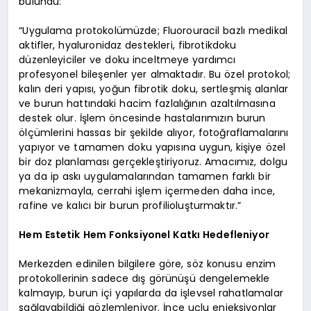
bulundu:
“Uygulama protokolümüzde; Fluorouracil bazlı medikal
aktifler, hyaluronidaz destekleri, fibrotikdoku
düzenleyiciler ve doku inceltmeye yardımcı
profesyonel bileşenler yer almaktadır. Bu özel protokol;
kalın deri yapısı, yoğun fibrotik doku, sertleşmiş alanlar
ve burun hattındaki hacim fazlalığının azaltılmasına
destek olur. İşlem öncesinde hastalarımızın burun
ölçümlerini hassas bir şekilde alıyor, fotoğraflamalarını
yapıyor ve tamamen doku yapısına uygun, kişiye özel
bir doz planlaması gerçekleştiriyoruz. Amacımız, dolgu
ya da ip askı uygulamalarından tamamen farklı bir
mekanizmayla, cerrahi işlem içermeden daha ince,
rafine ve kalıcı bir burun profilioluşturmaktır.”
Hem Estetik Hem Fonksiyonel Katkı Hedefleniyor
Merkezden edinilen bilgilere göre, söz konusu enzim
protokollerinin sadece dış görünüşü dengelemekle
kalmayıp, burun içi yapılarda da işlevsel rahatlamalar
sağlayabildiği gözlemleniyor. İnce uçlu enjeksiyonlar