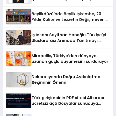
Yaman
Beylikdüzü’nde Beylik İşkembe, 20
Yıldır Kalite ve Lezzetin Değişmeyen
Adresi
İş İnsanı Seyithan Hanoğlu Türkiye’yi
Uluslararası Arenada Tanıtmayı
Hedefliyor
Mirabellix, Türkiye’den dünyaya
uzanan güçlü büyümesini sürdürüyor
Dekorasyonda Doğru Aydınlatma
Seçiminin Önemi
Türk girişimcinin PDF sitesi 45 aracı
ücretsiz açtı Dosyalar sunucuya
gitmiyor