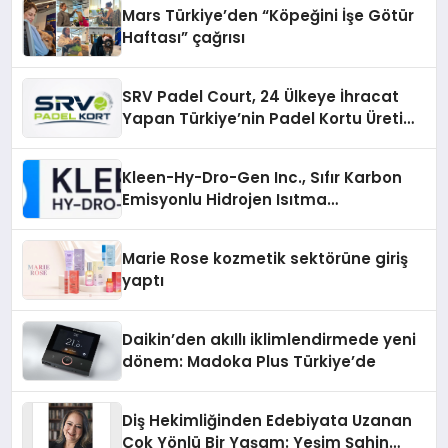
Mars Türkiye’den “Köpeğini İşe Götür
Haftası” çağrısı
SRV Padel Court, 24 Ülkeye İhracat
Yapan Türkiye’nin Padel Kortu Üretim
Gücü
Kleen-Hy-Dro-Gen Inc., Sıfır Karbon
Emisyonlu Hidrojen Isıtma
Teknolojisinde ISO ve TSSA
Düzenleyici Onaylarını Aldı
Marie Rose kozmetik sektörüne giriş
yaptı
Daikin’den akıllı iklimlendirmede yeni
dönem: Madoka Plus Türkiye’de
Diş Hekimliğinden Edebiyata Uzanan
Çok Yönlü Bir Yaşam: Yeşim Şahin