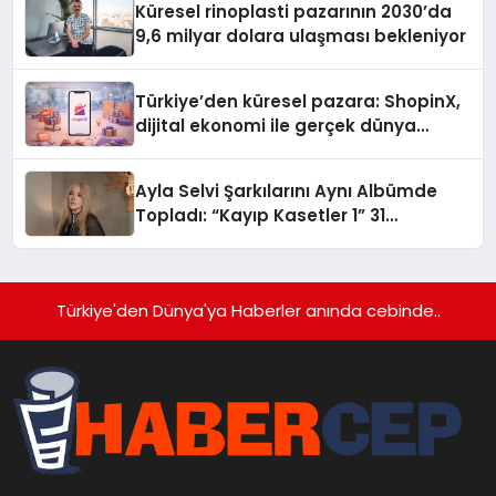
Küresel rinoplasti pazarının 2030’da
9,6 milyar dolara ulaşması bekleniyor
Türkiye’den küresel pazara: ShopinX,
dijital ekonomi ile gerçek dünya
alışverişini bir araya getirmeyi
hedefliyor
Ayla Selvi Şarkılarını Aynı Albümde
Topladı: “Kayıp Kasetler 1” 31
Temmuz’da Yayında
Türkiye'den Dünya'ya Haberler anında cebinde..