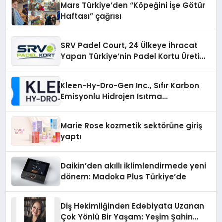
Mars Türkiye’den “Köpeğini İşe Götür
Haftası” çağrısı
SRV Padel Court, 24 Ülkeye İhracat
Yapan Türkiye’nin Padel Kortu Üretim
Gücü
Kleen-Hy-Dro-Gen Inc., Sıfır Karbon
Emisyonlu Hidrojen Isıtma
Teknolojisinde ISO ve TSSA
Düzenleyici Onaylarını Aldı
Marie Rose kozmetik sektörüne giriş
yaptı
Daikin’den akıllı iklimlendirmede yeni
dönem: Madoka Plus Türkiye’de
Diş Hekimliğinden Edebiyata Uzanan
Çok Yönlü Bir Yaşam: Yeşim Şahin