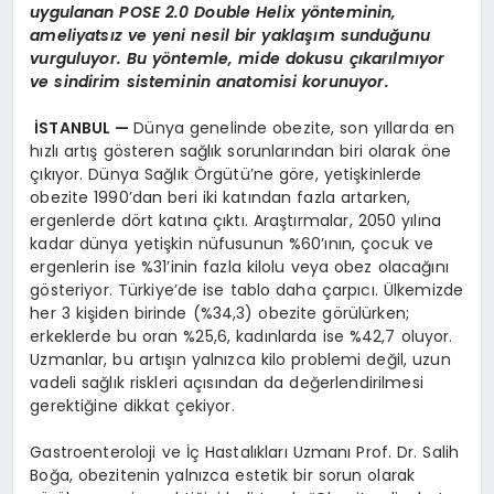
uygulanan POSE 2.0 Double Helix yönteminin,
ameliyatsız ve yeni nesil bir yaklaşım sunduğunu
vurguluyor. Bu yöntemle, mide dokusu çıkarılmıyor
ve sindirim sisteminin anatomisi korunuyor.
İSTANBUL —
Dünya genelinde obezite, son yıllarda en
hızlı artış gösteren sağlık sorunlarından biri olarak öne
çıkıyor. Dünya Sağlık Örgütü’ne göre, yetişkinlerde
obezite 1990’dan beri iki katından fazla artarken,
ergenlerde dört katına çıktı. Araştırmalar, 2050 yılına
kadar dünya yetişkin nüfusunun %60’ının, çocuk ve
ergenlerin ise %31’inin fazla kilolu veya obez olacağını
gösteriyor. Türkiye’de ise tablo daha çarpıcı. Ülkemizde
her 3 kişiden birinde (%34,3) obezite görülürken;
erkeklerde bu oran %25,6, kadınlarda ise %42,7 oluyor.
Uzmanlar, bu artışın yalnızca kilo problemi değil, uzun
vadeli sağlık riskleri açısından da değerlendirilmesi
gerektiğine dikkat çekiyor.
Gastroenteroloji ve İç Hastalıkları Uzmanı Prof. Dr. Salih
Boğa, obezitenin yalnızca estetik bir sorun olarak