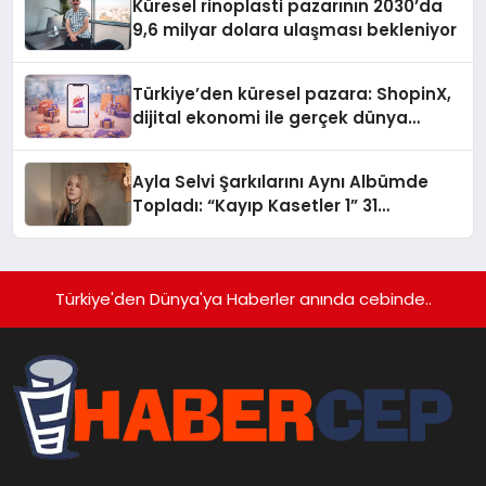
Küresel rinoplasti pazarının 2030’da
9,6 milyar dolara ulaşması bekleniyor
Türkiye’den küresel pazara: ShopinX,
dijital ekonomi ile gerçek dünya
alışverişini bir araya getirmeyi
hedefliyor
Ayla Selvi Şarkılarını Aynı Albümde
Topladı: “Kayıp Kasetler 1” 31
Temmuz’da Yayında
Türkiye'den Dünya'ya Haberler anında cebinde..