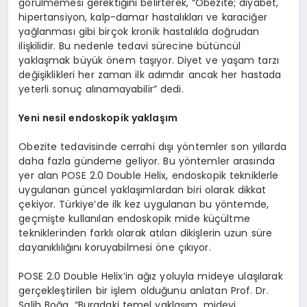
görülmemesi gerektiğini belirterek, “Obezite; diyabet,
hipertansiyon, kalp-damar hastalıkları ve karaciğer
yağlanması gibi birçok kronik hastalıkla doğrudan
ilişkilidir. Bu nedenle tedavi sürecine bütüncül
yaklaşmak büyük önem taşıyor. Diyet ve yaşam tarzı
değişiklikleri her zaman ilk adımdır ancak her hastada
yeterli sonuç alınamayabilir” dedi.
Yeni nesil endoskopik yaklaşım
Obezite tedavisinde cerrahi dışı yöntemler son yıllarda
daha fazla gündeme geliyor. Bu yöntemler arasında
yer alan POSE 2.0 Double Helix, endoskopik tekniklerle
uygulanan güncel yaklaşımlardan biri olarak dikkat
çekiyor. Türkiye’de ilk kez uygulanan bu yöntemde,
geçmişte kullanılan endoskopik mide küçültme
tekniklerinden farklı olarak atılan dikişlerin uzun süre
dayanıklılığını koruyabilmesi öne çıkıyor.
POSE 2.0 Double Helix’in ağız yoluyla mideye ulaşılarak
gerçekleştirilen bir işlem olduğunu anlatan Prof. Dr.
Salih Boğa, “Buradaki temel yaklaşım, mideyi