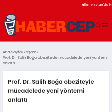
Ermenistan’da Nikol P
YAŞAM
Ana Sayfa
Yaşam
Prof. Dr. Salih Boğa obeziteyle mücadelede yeni yöntemi
GÜNDEM
anlattı
TEKNOLOJI
Prof. Dr. Salih Boğa obeziteyle
EĞITIM
mücadelede yeni yöntemi
anlattı
SOSYAL MEDYA