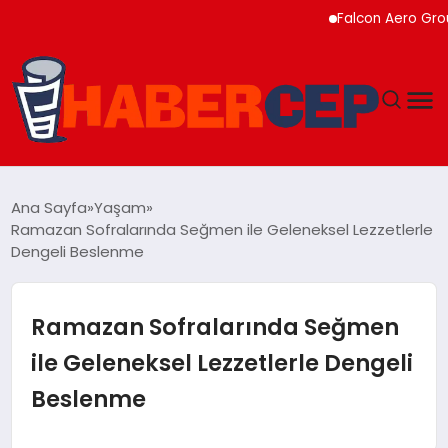
Falcon Aero Group, Kürese
YAŞAM
Ana Sayfa
Yaşam
Ramazan Sofralarında Seğmen ile Geleneksel Lezzetlerle
GÜNDEM
Dengeli Beslenme
TEKNOLOJI
Ramazan Sofralarında Seğmen
EĞITIM
ile Geleneksel Lezzetlerle Dengeli
Beslenme
SOSYAL MEDYA