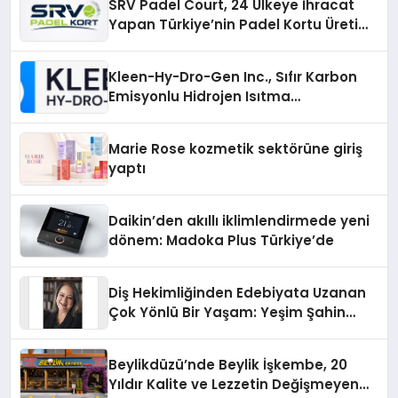
SRV Padel Court, 24 Ülkeye İhracat
Yapan Türkiye’nin Padel Kortu Üretim
Gücü
Kleen-Hy-Dro-Gen Inc., Sıfır Karbon
Emisyonlu Hidrojen Isıtma
Teknolojisinde ISO ve TSSA
Düzenleyici Onaylarını Aldı
Marie Rose kozmetik sektörüne giriş
yaptı
Daikin’den akıllı iklimlendirmede yeni
dönem: Madoka Plus Türkiye’de
Diş Hekimliğinden Edebiyata Uzanan
Çok Yönlü Bir Yaşam: Yeşim Şahin
Yaman
Beylikdüzü’nde Beylik İşkembe, 20
Yıldır Kalite ve Lezzetin Değişmeyen