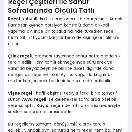
Reçel Çeşitleri ile Sahur
Sofralarında Ölçülü Tatlı
Reçel
, kahvaltı kültürünün önemli bir parçasıdır. Ancak
Ramazan ayında porsiyon kontrolü daha dikkatli
yapılmalıdır. İnce bir tabaka halinde tüketilen reçel,
hem tatlı ihtiyacını karşılar hem de aşırı şeker alımını
önler.
Çilek reçeli
, aroması sayesinde sahur sofralarında sık
tercih edilir. Tam tahıllı ekmeğe ince sürülerek ve
yanında beyaz peynirle birlikte tüketildiğinde daha
dengeli bir seçenek olur. Ayrıca yoğurtla küçük bir
miktar karıştırılarak farklı bir sunum elde edilebilir.
Vişne reçeli
, hafif ekşimsi tadıyla farklı bir alternatif
sunar.
Ayva reçeli
ise geleneksel sofralarda özel bir
yere sahiptir.
Kayısı reçeli
de tatlı aroması nedeniyle
sevilen seçenekler arasındadır.
Bu reçellerin tamamı dönüşümlü olarak tercih
edilebilir. Ancak aynı sahurda hem reçel hem bal hem