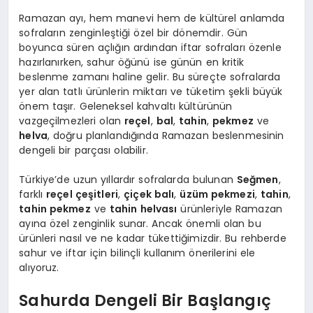
Ramazan ayı, hem manevi hem de kültürel anlamda
sofraların zenginleştiği özel bir dönemdir. Gün
boyunca süren açlığın ardından iftar sofraları özenle
hazırlanırken, sahur öğünü ise günün en kritik
beslenme zamanı haline gelir. Bu süreçte sofralarda
yer alan tatlı ürünlerin miktarı ve tüketim şekli büyük
önem taşır. Geleneksel kahvaltı kültürünün
vazgeçilmezleri olan
reçel
,
bal
,
tahin
,
pekmez
ve
helva
, doğru planlandığında Ramazan beslenmesinin
dengeli bir parçası olabilir.
Türkiye’de uzun yıllardır sofralarda bulunan
Seğmen
,
farklı
reçel çeşitleri
,
çiçek balı
,
üzüm pekmezi
,
tahin
,
tahin pekmez
ve
tahin helvası
ürünleriyle Ramazan
ayına özel zenginlik sunar. Ancak önemli olan bu
ürünleri nasıl ve ne kadar tükettiğimizdir. Bu rehberde
sahur ve iftar için bilinçli kullanım önerilerini ele
alıyoruz.
Sahurda Dengeli Bir Başlangıç