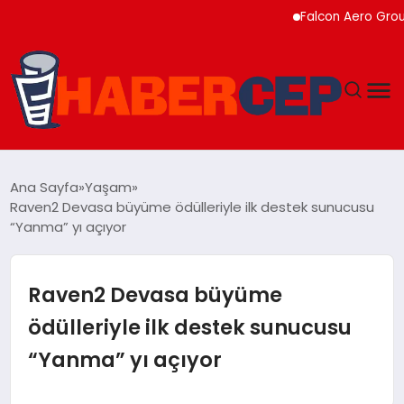
Falcon Aero Group, Kür
YAŞAM
Ana Sayfa
Yaşam
Raven2 Devasa büyüme ödülleriyle ilk destek sunucusu
GÜNDEM
“Yanma” yı açıyor
TEKNOLOJI
Raven2 Devasa büyüme
EĞITIM
ödülleriyle ilk destek sunucusu
“Yanma” yı açıyor
SOSYAL MEDYA