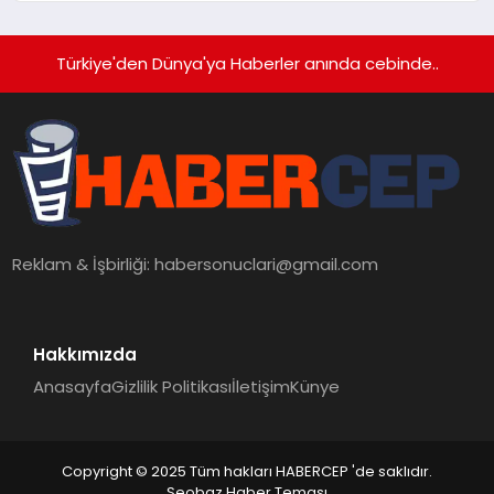
Türkiye'den Dünya'ya Haberler anında cebinde..
Reklam & İşbirliği:
habersonuclari@gmail.com
Hakkımızda
Anasayfa
Gizlilik Politikası
İletişim
Künye
Copyright © 2025 Tüm hakları HABERCEP 'de saklıdır.
Seobaz Haber Teması