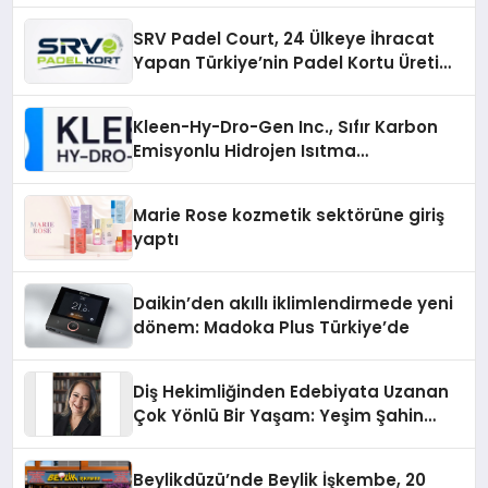
SRV Padel Court, 24 Ülkeye İhracat
Yapan Türkiye’nin Padel Kortu Üretim
Gücü
Kleen-Hy-Dro-Gen Inc., Sıfır Karbon
Emisyonlu Hidrojen Isıtma
Teknolojisinde ISO ve TSSA
Düzenleyici Onaylarını Aldı
Marie Rose kozmetik sektörüne giriş
yaptı
Daikin’den akıllı iklimlendirmede yeni
dönem: Madoka Plus Türkiye’de
Diş Hekimliğinden Edebiyata Uzanan
Çok Yönlü Bir Yaşam: Yeşim Şahin
Yaman
Beylikdüzü’nde Beylik İşkembe, 20