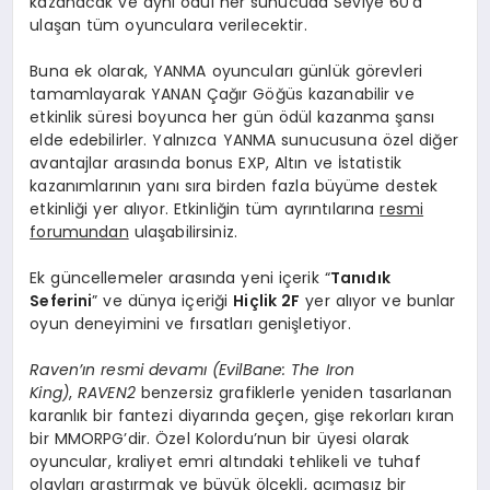
kazanacak ve aynı ödül her sunucuda Seviye 60’a
ulaşan tüm oyunculara verilecektir.
Buna ek olarak, YANMA oyuncuları günlük görevleri
tamamlayarak YANAN Çağır Göğüs kazanabilir ve
etkinlik süresi boyunca her gün ödül kazanma şansı
elde edebilirler. Yalnızca YANMA sunucusuna özel diğer
avantajlar arasında bonus EXP, Altın ve İstatistik
kazanımlarının yanı sıra birden fazla büyüme destek
etkinliği yer alıyor. Etkinliğin tüm ayrıntılarına
resmi
forumundan
ulaşabilirsiniz.
Ek güncellemeler arasında yeni içerik “
Tanıdık
Seferini
” ve dünya içeriği
Hiçlik 2F
yer alıyor ve bunlar
oyun deneyimini ve fırsatları genişletiyor.
Raven’ın resmi devamı (EvilBane: The Iron
King)
,
RAVEN2
benzersiz grafiklerle yeniden tasarlanan
karanlık bir fantezi diyarında geçen, gişe rekorları kıran
bir MMORPG’dir. Özel Kolordu’nun bir üyesi olarak
oyuncular, kraliyet emri altındaki tehlikeli ve tuhaf
olayları araştırmak ve büyük ölçekli, acımasız bir