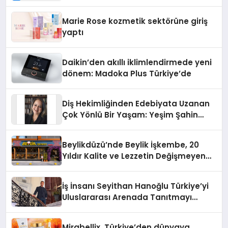
Teknolojisinde ISO ve TSSA
Düzenleyici Onaylarını Aldı
Marie Rose kozmetik sektörüne giriş
yaptı
Daikin’den akıllı iklimlendirmede yeni
dönem: Madoka Plus Türkiye’de
Diş Hekimliğinden Edebiyata Uzanan
Çok Yönlü Bir Yaşam: Yeşim Şahin
Yaman
Beylikdüzü’nde Beylik İşkembe, 20
Yıldır Kalite ve Lezzetin Değişmeyen
Adresi
İş İnsanı Seyithan Hanoğlu Türkiye’yi
Uluslararası Arenada Tanıtmayı
Hedefliyor
Mirabellix, Türkiye’den dünyaya