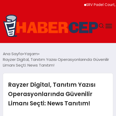
SRV Padel Court, 24 Ü
YAŞAM
Ana Sayfa
Yaşam
Rayzer Digital, Tanıtım Yazısı Operasyonlarında Güvenilir
GÜNDEM
Limanı Seçti: News Tanıtım!
TEKNOLOJI
Rayzer Digital, Tanıtım Yazısı
EĞITIM
Operasyonlarında Güvenilir
Limanı Seçti: News Tanıtım!
SOSYAL MEDYA