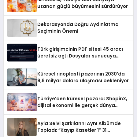
uzanan güçlü büyümesini sürdürüyor
Dekorasyonda Doğru Aydınlatma
Seçiminin Önemi
Türk girişimcinin PDF sitesi 45 aracı
ücretsiz açtı Dosyalar sunucuya
gitmiyor
Küresel rinoplasti pazarının 2030’da
9,6 milyar dolara ulaşması bekleniyor
Türkiye’den küresel pazara: ShopinX,
dijital ekonomi ile gerçek dünya
alışverişini bir araya getirmeyi
hedefliyor
Ayla Selvi Şarkılarını Aynı Albümde
Topladı: “Kayıp Kasetler 1” 31
Temmuz’da Yayında