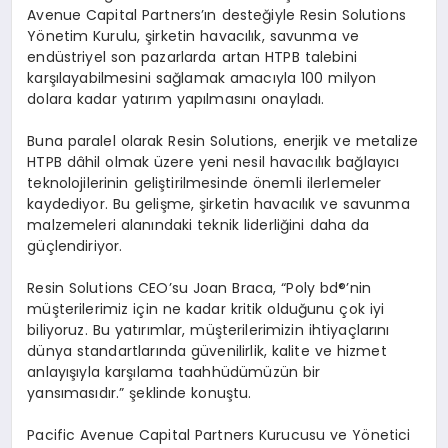
Avenue Capital Partners
’ın desteğiyle Resin Solutions
Y
ö
netim Kurulu, şirketin havacılık, savunma ve
endüstriyel son pazarlarda artan HTPB talebini
karşılayabilmesini sağlamak amacıyla 100 milyon
dolara kadar yatırım yapılmasını onayladı.
Buna paralel olarak Resin Solutions, enerjik ve metalize
HTPB dâhil olmak üzere yeni nesil havacılık bağ
lay
ıcı
teknolojilerinin geliştirilmesinde
ö
nemli ilerlemeler
kaydediyor. Bu gelişme, şirketin havacılık ve savunma
malzemeleri alanındaki teknik liderliğini daha da
güçlendiriyor.
Resin Solutions CEO
’
su Joan Braca,
“
Poly bd
®’
nin
müşterilerimiz için ne kadar kritik olduğunu çok iyi
biliyoruz. Bu yatırımlar, müşterilerimizin ihtiyaçlarını
dünya standartlarında güvenilirlik, kalite ve hizmet
anlayışıyla karşılama taahhüdümüzün bir
yansı
mas
ıdır.” şeklinde konuştu.
Pacific Avenue Capital Partners Kurucusu ve Y
ö
netici