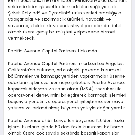
Resin Solutions, merkezi Exton, Pensilvanya
’
da bulunan,
sekt
ö
rde lider i
şlevsel katkı maddeleri sağ
lay
ıcısıdır.
Şirket, Poly bd® ve Dymalink® ürün serileri aracılığıyla
yapıştırıcılar ve sızdırmazlık ürünleri, havacılık ve
savunma, elektronik ve endüstriyel pazarlar da dahil
olmak üzere geniş bir müşteri yelpazesine hizmet
vermektedir.
Pacific Avenue Capital Partners Hakk
ında
Pacific Avenue Capital Partners, merkezi Los Angeles,
California
’
da bulunan, orta
ö
lçekli pazarda kurumsal
b
ö
lünmeler ve karmaşık yeniden yapılanmalar üzerine
odaklanmış bir
ö
zel sermaye şirketidir. Pacific Avenue,
kapsamlı birleşme ve satın alma (M&A) tecrübesi ile
operasyonel deneyimini birleştirerek, karmaşık işlemleri
başarıyla y
ö
netir ve operasyonel iyileştirme, sermaye
yatırımı
ve h
ızlandırılmış büyüme yoluyla değer yaratır.
Pacific Avenue ekibi, kariyerleri boyunca 120
’
den fazla
işlem, bunların içinde 50
’
den fazla kurumsal b
ö
lünme
olmak üzere çok sayıda sekt
ö
rde başarılı kapanışlar