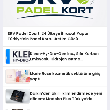
SRV Padel Court, 24 Ülkeye İhracat Yapan
Türkiye’nin Padel Kortu Üretim Gücü
Kleen-Hy-Dro-Gen Inc., Sıfır Karbon
Emisyonlu Hidrojen Isıtma
Teknolojisinde ISO ve TSSA
Düzenleyici Onaylarını Aldı
Marie Rose kozmetik sektörüne giriş
yaptı
Daikin’den akıllı iklimlendirmede yeni
dönem: Madoka Plus Türkiye’de