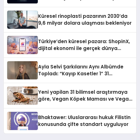
gitmiyor
Küresel rinoplasti pazarının 2030’da
9,6 milyar dolara ulaşması bekleniyor
Türkiye’den küresel pazara: ShopinX,
dijital ekonomi ile gerçek dünya
alışverişini bir araya getirmeyi
hedefliyor
Ayla Selvi Şarkılarını Aynı Albümde
Topladı: “Kayıp Kasetler 1” 31
Temmuz’da Yayında
Yeni yapilan 31 bilimsel araştırmaya
göre, Vegan Köpek Maması ve Vegan
Kedi Mamasının İyi Sindirildiğini
Ortaya Koydu
Bhaktawer: Uluslararası hukuk Filistin
konusunda çifte standart uyguluyor