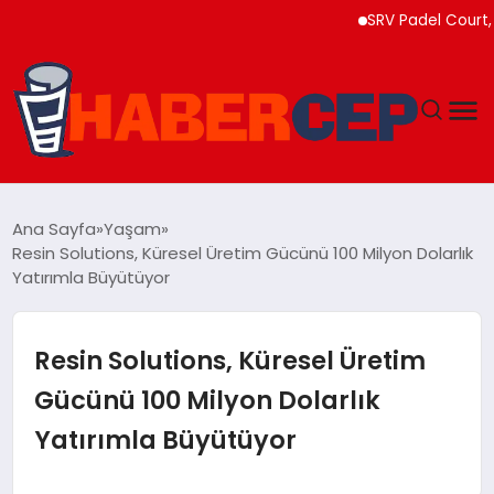
SRV Padel Court, 24 Ü
YAŞAM
Ana Sayfa
Yaşam
Resin Solutions, Küresel Üretim Gücünü 100 Milyon Dolarlık
GÜNDEM
Yatırımla Büyütüyor
TEKNOLOJI
Resin Solutions, Küresel Üretim
EĞITIM
Gücünü 100 Milyon Dolarlık
Yatırımla Büyütüyor
SOSYAL MEDYA