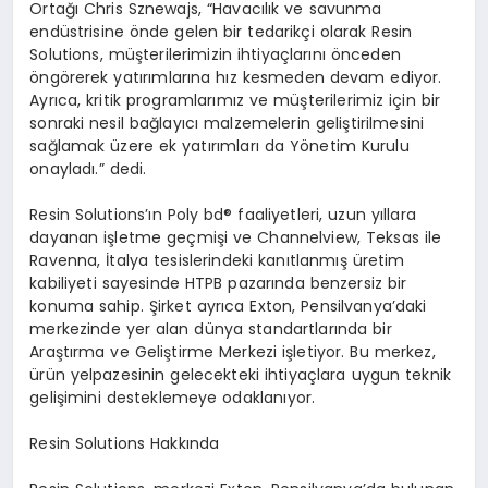
Ortağı Chris Sznewajs,
“
Havacılık ve savunma
endüstrisine
ö
nde gelen bir tedarikçi olarak Resin
Solutions, müşterilerimizin ihtiyaçlarını önceden
ö
ng
ö
rerek yatırımlarına hız kesmeden devam ediyor.
Ayrıca, kritik programlarımız ve müşterilerimiz için bir
sonraki nesil bağ
lay
ıcı malzemelerin geliştirilmesini
sağlamak üzere ek yatırımları da Y
ö
netim Kurulu
onayladı.” dedi.
Resin Solutions’ı
n Poly bd
® faaliyetleri, uzun yıllara
dayanan işletme geçmişi ve Channelview, Teksas ile
Ravenna, İtalya tesislerindeki kanıtlanmış üretim
kabiliyeti sayesinde HTPB pazarında benzersiz bir
konuma sahip. Şirket ayrı
ca Exton, Pensilvanya
’
daki
merkezinde yer alan dünya standartlarında bir
Araştırma ve Geliştirme Merkezi işletiyor. Bu merkez,
ürün yelpazesinin gelecekteki ihtiyaçlara uygun teknik
gelişimini desteklemeye odaklanıyor.
Resin Solutions Hakkında