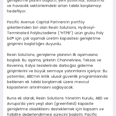
genişletme planını başlattı; yeni yatırımlar, savunma
ve havacılık sekt
ö
rlerindeki artan talebi karşılamayı
hedefliyor.
Pacific Avenue Capital Partners
’ın portf
ö
y
şirketlerinden biri olan Resin Solutions, Hydroxyl-
Terminated Polybutadiene (
“
HTPB”) ürün grubu Poly
bd® için çok aşamalı üretim kapasitesi genişletme
girişimini başlattığını duyurdu.
Resin Solutions, genişleme planının ilk aşamasına
başladı. Bu aşama, şirketin Channelview, Teksas ve
Ravenna, İtalya tesislerinde darboğaz giderme
girişimlerini ve büyük sermaye yatırımlarını içeriyor. Bu
yatırımlar, ABD
’
nin kritik ulusal güvenlik programlarında
beklenen ek talebi karşılamak üzere mevcut
kapasitenin artırılmasını sağlayacak.
Buna ek olarak, Resin Solutions Y
ö
netim Kurulu, ABD ve
Avrupa
’
da yeni yeşil alan (greenfield) kapasite
genişletme olasılıklarını desteklemek için kapsam ve
fizibilite değerlendirmesi sürecini başlattı
. Pacific