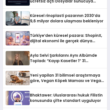
ücretsiz açtı Dosyalar sunucuya
gitmiyor
Küresel rinoplasti pazarının 2030’da
9,6 milyar dolara ulaşması bekleniyor
Türkiye’den küresel pazara: ShopinX,
dijital ekonomi ile gerçek dünya
alışverişini bir araya getirmeyi
hedefliyor
Ayla Selvi Şarkılarını Aynı Albümde
Topladı: “Kayıp Kasetler 1” 31
Temmuz’da Yayında
Yeni yapilan 31 bilimsel araştırmaya
göre, Vegan Köpek Maması ve Vegan
Kedi Mamasının İyi Sindirildiğini
Ortaya Koydu
Bhaktawer: Uluslararası hukuk Filistin
konusunda çifte standart uyguluyor