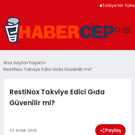
Türkiye’nin Yüksek Tekno
YAŞAM
Ana Sayfa
Yaşam
RestiNox Takviye Edici Gıda Güvenilir mi?
GÜNDEM
TEKNOLOJI
RestiNox Takviye Edici Gıda
Güvenilir mi?
EĞITIM
SOSYAL MEDYA
Paylaş
23 Aralık 2025