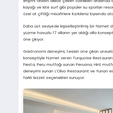
erişimi tesisin dikkat çeken özellikleri arasında 
kayağı ve kite surf gibi popüler su sporları res
özel at çiftliği misafirlere Kızıldeniz kıyısında a
Daha üst seviyede kişiselleştirilmiş bir hizmet 
yüzme havuzlu 17 villanın yer aldığı villa
konsept
öne çıkıyor.
Gastronomi deneyimi, tesisin öne çıkan unsurları
konseptiyle hizmet veren Turquoise Restauran
Fiesta, Peru mutfağı sunan Peruana, Hint mut
deneyimi sunan L’Olivo Restaurant ve Yunan esi
farklı lezzet seçenekleri sunuyor.