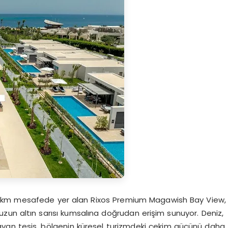
7 km mesafede yer alan Rixos Premium Magawish Bay View,
 upuzun altın sarısı kumsalına doğrudan erişim sunuyor. Deniz,
nlayan tesis, bölgenin küresel turizmdeki çekim gücünü daha