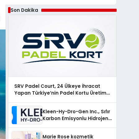
Son Dakika
SRV Padel Court, 24 Ülkeye İhracat
Yapan Türkiye’nin Padel Kortu Üretim
Gücü
Kleen-Hy-Dro-Gen Inc., Sıfır
Karbon Emisyonlu Hidrojen
Isıtma Teknolojisinde ISO ve
TSSA Düzenleyici Onaylarını
Marie Rose kozmetik
Aldı