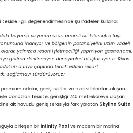
i tesisle ilgili değerlendirmesinde şu ifadeleri kullandı:
’deki büyüme vizyonumuzun önemli bir kilometre taşı.
konumuna inanıyor ve bölgenin potansiyelini uzun vadeli
 olarak yalnızca resort işletmeciliği yapmıyor; gastronomi,
raya getiren destinasyon deneyimleri oluşturuyoruz. Rixos
ada’nın dünya çapında tercih edilen resort
tkı sağlamayı sürdürüyoruz.”
remium odalar, geniş süitler ve özel villalardan oluşan
eriyle donatılan tesiste, genişliği 240 metrekareye ulaşan
dine ait havuzlu geniş terasıyla fark yaratan
Skyline Suite
uğuyla birleşen bir
Infinity Pool
ve modern bir marina