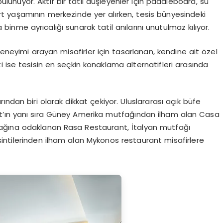
bulunuyor. Aktif bir tatil düşleyenler için paddleboard, su
ort yaşamının merkezinde yer alırken, tesis bünyesindeki
ta binme ayrıcalığı sunarak tatil anılarını unutulmaz kılıyor.
deneyimi arayan misafirler için tasarlanan, kendine ait özel
i ise tesisin en seçkin konaklama alternatifleri arasında
ndan biri olarak dikkat çekiyor. Uluslararası açık büfe
t’ın yanı sıra Güney Amerika mutfağından ilham alan Casa
fağına odaklanan Rasa Restaurant, İtalyan mutfağı
ntilerinden ilham alan Mykonos restaurant misafirlere