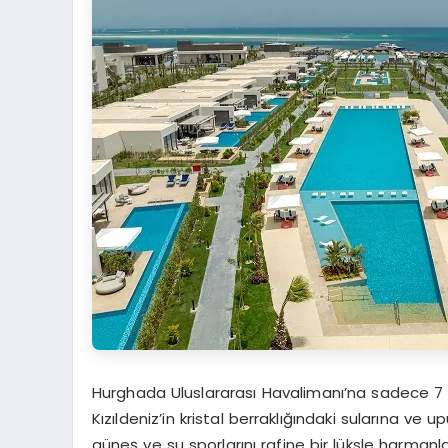
Hurghada Uluslararası Havalimanı’na sadece 
Kızıldeniz’in kristal berraklığındaki sularına ve
güneş ve su sporlarını rafine bir lüksle harma