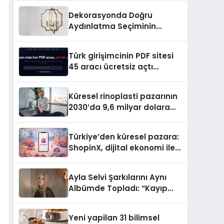
Dekorasyonda Doğru
Aydınlatma Seçiminin
Önemi
Türk girişimcinin PDF sitesi
45 aracı ücretsiz açtı
Dosyalar sunucuya gitmiyor
Küresel rinoplasti pazarının
2030’da 9,6 milyar dolara
ulaşması bekleniyor
Türkiye’den küresel pazara:
ShopinX, dijital ekonomi ile
gerçek dünya alışverişini bir
araya getirmeyi hedefliyor
Ayla Selvi Şarkılarını Aynı
Albümde Topladı: “Kayıp
Kasetler 1” 31 Temmuz’da
Yayında
Yeni yapilan 31 bilimsel