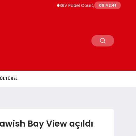
SRV Padel Court, 24 Ülkeye İhracat Yapan Türk
09:42:43
ÜLTÜREL
awish Bay View açıldı