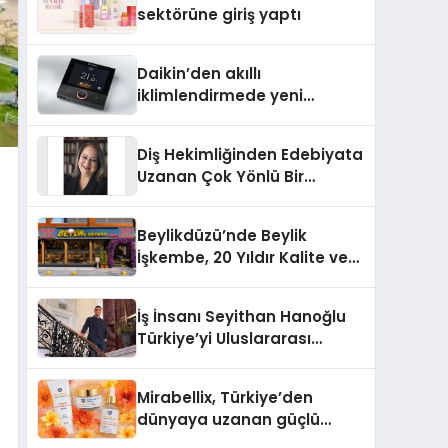
sektörüne giriş yaptı
Daikin’den akıllı
iklimlendirmede yeni
dönem: Madoka Plus
Türkiye’de
Diş Hekimliğinden Edebiyata
Uzanan Çok Yönlü Bir
Yaşam: Yeşim Şahin Yaman
Beylikdüzü’nde Beylik
İşkembe, 20 Yıldır Kalite ve
Lezzetin Değişmeyen Adresi
İş İnsanı Seyithan Hanoğlu
Türkiye’yi Uluslararası
Arenada Tanıtmayı
Hedefliyor
Mirabellix, Türkiye’den
dünyaya uzanan güçlü
büyümesini sürdürüyor