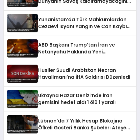
Dünyanın Savaş Kaldıramayacağını
Vurguladı
Yunanistan’da Türk Mahkumlardan
Cezaevi İsyanı Yangın ve Can Kaybı
İddiaları
ABD Başkanı Trump’tan İran ve
Netanyahu Hakkında Yeni
Açıklamalar
Husiler Suudi Arabistan Necran
Havalimanı’na İHA Saldırısı Düzenledi
Ukrayna Hazar Denizi’nde İran
gemisini hedef aldı 1 ölü 1 yaralı
Lübnan’da 7 Yıllık Hesap Blokajına
Öfkeli Gösteri Banka Şubeleri Ateşe
Verildi