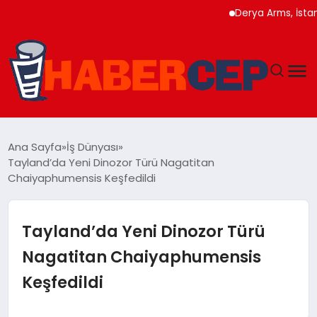
Derya Arms, İstanbul P
YAŞAM
Ana Sayfa
İş Dünyası
Tayland’da Yeni Dinozor Türü Nagatitan
GÜNDEM
Chaiyaphumensis Keşfedildi
TEKNOLOJI
Tayland’da Yeni Dinozor Türü
EĞITIM
Nagatitan Chaiyaphumensis
Keşfedildi
SOSYAL MEDYA