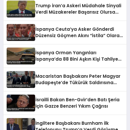
Trump İran’a Askeri Müdahale Sinyali
Verdi Müzakereler Başarısız Olursa
Saldıracağız
İspanya Ceuta’ya Asker Gönderdi
Düzensiz Göçmen Akını “İstila” Olarak
Nitelendi
İspanya Orman Yangınları
İspanya’da 88 Bini Aşkın Kişi Tahliye
Edildi
Macaristan Başbakanı Peter Magyar
Budapeşte’de Tükürük Saldırısına
Uğradı
İsrailli Bakan Ben-Gvir’den Batı Şeria
İçin Gazze Benzeri Yıkım Çağrısı
İngiltere Başbakanı Burnham İlk
Telefonunu Trump’a Verdi Görüşmeyi