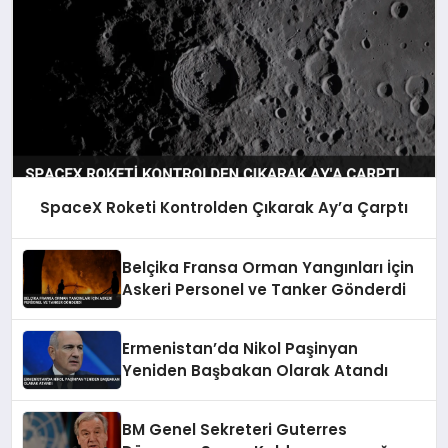
SpaceX Roketi Kontrolden Çıkarak Ay’a Çarptı
Belçika Fransa Orman Yangınları İçin
Askeri Personel ve Tanker Gönderdi
Ermenistan’da Nikol Paşinyan
Yeniden Başbakan Olarak Atandı
BM Genel Sekreteri Guterres