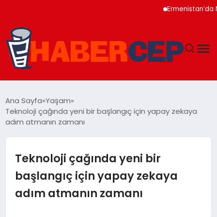
Ermenistan’da Nikol Pa
YAŞAM
Ana Sayfa
Yaşam
Teknoloji çağında yeni bir başlangıç için yapay zekaya
GÜNDEM
adım atmanın zamanı
TEKNOLOJI
Teknoloji çağında yeni bir
EĞITIM
başlangıç için yapay zekaya
adım atmanın zamanı
SOSYAL MEDYA