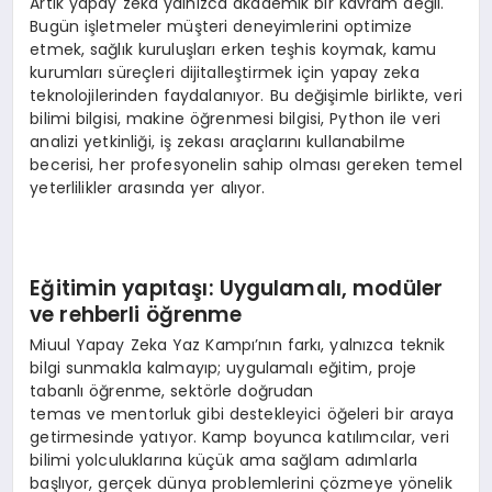
Artık yapay zeka yalnızca akademik bir kavram değil.
Bugün işletmeler müşteri deneyimlerini optimize
etmek, sağlık kuruluşları erken teşhis koymak, kamu
kurumları süreçleri dijitalleştirmek için yapay zeka
teknolojilerinden faydalanıyor. Bu değişimle birlikte, veri
bilimi bilgisi, makine öğrenmesi bilgisi, Python ile veri
analizi yetkinliği, iş zekası araçlarını kullanabilme
becerisi, her profesyonelin sahip olması gereken temel
yeterlilikler arasında yer alıyor.
Eğitimin yapıtaşı: Uygulamalı, modüler
ve rehberli öğrenme
Miuul Yapay Zeka Yaz Kampı’nın farkı, yalnızca teknik
bilgi sunmakla kalmayıp; uygulamalı eğitim, proje
tabanlı öğrenme, sektörle doğrudan
temas ve mentorluk gibi destekleyici öğeleri bir araya
getirmesinde yatıyor. Kamp boyunca katılımcılar, veri
bilimi yolculuklarına küçük ama sağlam adımlarla
başlıyor, gerçek dünya problemlerini çözmeye yönelik