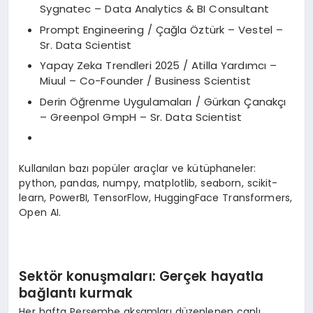
Sygnatec – Data Analytics & BI Consultant
Prompt Engineering / Çağla Öztürk – Vestel –
Sr. Data Scientist
Yapay Zeka Trendleri 2025 / Atilla Yardımcı –
Miuul – Co-Founder / Business Scientist
Derin Öğrenme Uygulamaları / Gürkan Çanakçı
– Greenpol GmpH – Sr. Data Scientist
Kullanılan bazı popüler araçlar ve kütüphaneler:
python, pandas, numpy, matplotlib, seaborn, scikit-
learn, PowerBI, TensorFlow, HuggingFace Transformers,
Open AI.
Sekt
ö
r konuşmaları
: Ger
çek hayatla
bağlantı kurmak
Her hafta Perşembe akşamları düzenlenen canlı