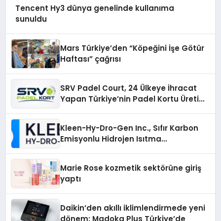
Tencent Hy3 dünya genelinde kullanıma
sunuldu
Mars Türkiye’den “Köpeğini İşe Götür
Haftası” çağrısı
SRV Padel Court, 24 Ülkeye İhracat
Yapan Türkiye’nin Padel Kortu Üretim
Gücü
Kleen-Hy-Dro-Gen Inc., Sıfır Karbon
Emisyonlu Hidrojen Isıtma
Teknolojisinde ISO ve TSSA
Düzenleyici Onaylarını Aldı
Marie Rose kozmetik sektörüne giriş
yaptı
Daikin’den akıllı iklimlendirmede yeni
dönem: Madoka Plus Türkiye’de