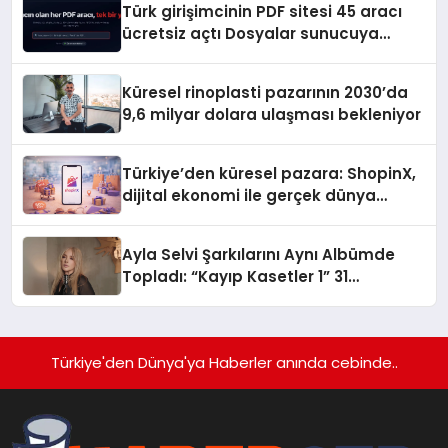
Türk girişimcinin PDF sitesi 45 aracı
ücretsiz açtı Dosyalar sunucuya
gitmiyor
Küresel rinoplasti pazarının 2030’da
9,6 milyar dolara ulaşması bekleniyor
Türkiye’den küresel pazara: ShopinX,
dijital ekonomi ile gerçek dünya
alışverişini bir araya getirmeyi
hedefliyor
Ayla Selvi Şarkılarını Aynı Albümde
Topladı: “Kayıp Kasetler 1” 31
Temmuz’da Yayında
Türkiye'den Dünya'ya Haberler anında cebinde..