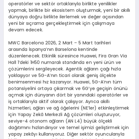
operatörler ve sektör ortaklarıyla birlikte yenilikler
yapmak, birlikte bir ekosistem oluşturmak, yeni bir akıllı
dünyaya doğru birlikte ilerlemek ve değer açısından
yeni bir sıçrama gerçekleştirmek için çalışmaya
devam edecek.
MWC Barcelona 2026, 2 Mart – 5 Mart tarihleri
arasında İspanya’nın Barselona kentinde
düzenlenecek. Etkinlik süresince Huawei, Fira Gran Via
Hall 1’deki 1H50 numaralı standında en yeni ürün ve
çözümlerini sergileyecek. Agentik ağların çağı hızla
yaklaşıyor ve 5G-A’nın ticari olarak geniş ölçekte
benimsenmesi hız kazanıyor. Huawei, 5G-A’nın tüm
potansiyelini ortaya çıkarmak ve 6G’ye geçişin önünü
açmak için dünyanın dört bir yanındaki operatörler ve
iş ortaklarıyla aktif olarak çalışıyor. Ayrıca akıllı
hizmetleri, ağları ve ağ öğelerini (NE’ler) etkinleştirmek
için Yapay Zekâ Merkezli Ağ çözümleri oluşturuyor,
seviye-4 otonom ağların (AN L4) büyük ölçekli
dağıtımını hızlandırıyor ve temel işimizi geliştirmek için
yapay zekâyı kullanıyoruz. Diğer sektör oyuncularıyla