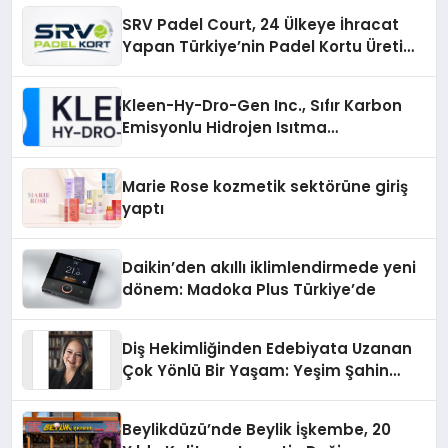
SRV Padel Court, 24 Ülkeye İhracat
Yapan Türkiye’nin Padel Kortu Üretim
Gücü
Kleen-Hy-Dro-Gen Inc., Sıfır Karbon
Emisyonlu Hidrojen Isıtma
Teknolojisinde ISO ve TSSA
Düzenleyici Onaylarını Aldı
Marie Rose kozmetik sektörüne giriş
yaptı
Daikin’den akıllı iklimlendirmede yeni
dönem: Madoka Plus Türkiye’de
Diş Hekimliğinden Edebiyata Uzanan
Çok Yönlü Bir Yaşam: Yeşim Şahin
Yaman
Beylikdüzü’nde Beylik İşkembe, 20