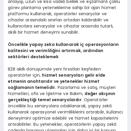
anlayışı, uzun ve kısa vadeli bellek ve eşzamanlı çoklu
görev planlama yeteneklerine sahip bir ajan hizmet
platformu kullanarak, operatörler senaryolar ve
cihazlar arasındaki sınırları ortadan kaldırabilir ve
kullanıcılara senaryolar ve cihazlar arasında tutarlı,
akıllı bir hizmet deneyimi sunabilir.
Öncelikle yapay zeka kullanarak iç operasyonların
kalitesini ve verimliliğini artırmak, ardından
sektörleri desteklemek
B2B akıllı dönüşümde yeni fırsatları keşfeden
operatörler için,
hizmet senaryoları gelir elde
etmenin anahtarıdır ve yetenekler hizmet
sağlamanın temelidir.
Pazarlama ve satış, müşteri
hizmetleri, ofis ve İşletme ve Bakım,
değer akışının
gerçekleştiği temel senaryolardır
. Operatörler
öncelikle bu senaryolara odaklanarak, yapay zekâ
kullanarak operasyonel verimliliklerini artırabilir, kullanıcı
deneyimini optimize edebilir ve hizmet kapasitelerini
artırabilirler. Bu yetenekler, operatörlerin yapay zekâ
çağında başarıya ulaşmaları için daha iyi bir konum