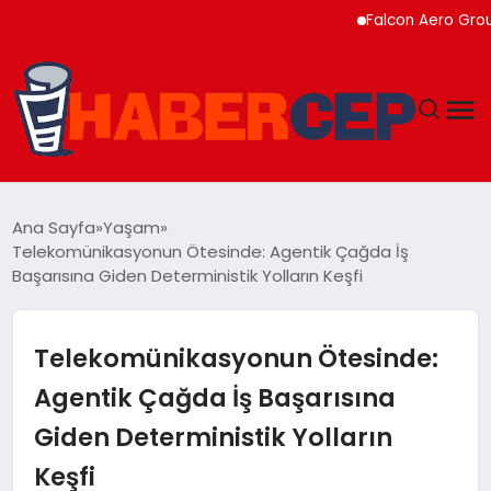
Falcon Aero Group, Küre
YAŞAM
Ana Sayfa
Yaşam
Telekomünikasyonun Ötesinde: Agentik Çağda İş
GÜNDEM
Başarısına Giden Deterministik Yolların Keşfi
TEKNOLOJI
Telekomünikasyonun Ötesinde:
EĞITIM
Agentik Çağda İş Başarısına
Giden Deterministik Yolların
SOSYAL MEDYA
Keşfi