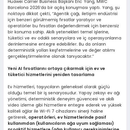
Huawei Carrier Business Başkanı Eric Yang, MWC
Barcelona 2026’da bir açılış konuşması yaptı. Yang, şu
noktaya dikkat çekti, “Agentik çağı, iletişim endüstrisi
için benzeri görülmemiş fırsatlar yaratıyor ve
operatörler bu fırsatları değerlendirmek için benzersiz
bir konuma sahip. Akıllı yetenekleri temel işlerine,
tüketici ve ev odaklı senaryolara ve iç operasyonlarına
derinlemesine entegre edebilirler. Bu da onların
deterministik yolları keşfetmelerine ve değer atılımı
gerçekleştirmelerine olanak tanıyacaktır.”
Yeni AI fırsatlarını ortaya çıkarmak için ev ve
tüketici hizmetlerini yeniden tasarlama
Ev hizmetleri, taşıyıcıların geleneksel olarak güçlü
olduğu temel bir iş senaryosudur. Yapay zekayı ev ağı
yönetimi, deterministik deneyim güvencesi ve akıllı
video izleme gibi hizmetlere entegre ederek ve yüksek
kaliteli ağlar ile Wi-Fi 7 cihazlarını sinerji haline
getirerek,
operatörleri, ev hizmetlerinde pasif
kullanımdan (kullanıcıların ağa uyum sağlaması)
proaktif hizmetlere (ağın kullanıcı gereksinimlerine