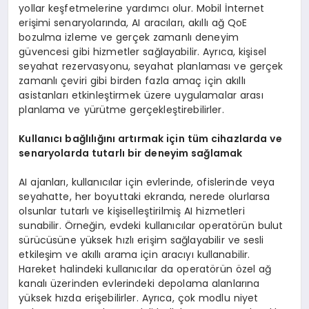
yollar keşfetmelerine yardımcı olur. Mobil İnternet
erişimi senaryolarında, AI aracıları, akıllı ağ QoE
bozulma izleme ve gerçek zamanlı deneyim
güvencesi gibi hizmetler sağlayabilir. Ayrıca, kişisel
seyahat rezervasyonu, seyahat planlaması ve gerçek
zamanlı çeviri gibi birden fazla amaç için akıllı
asistanları etkinleştirmek üzere uygulamalar arası
planlama ve yürütme gerçekleştirebilirler.
Kullanıcı bağlılığını artırmak için tüm cihazlarda ve
senaryolarda tutarlı bir deneyim sağlamak
AI ajanları, kullanıcılar için evlerinde, ofislerinde veya
seyahatte, her boyuttaki ekranda, nerede olurlarsa
olsunlar tutarlı ve kişiselleştirilmiş AI hizmetleri
sunabilir. Örneğin, evdeki kullanıcılar operatörün bulut
sürücüsüne yüksek hızlı erişim sağlayabilir ve sesli
etkileşim ve akıllı arama için aracıyı kullanabilir.
Hareket halindeki kullanıcılar da operatörün özel ağ
kanalı üzerinden evlerindeki depolama alanlarına
yüksek hızda erişebilirler. Ayrıca, çok modlu niyet