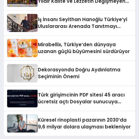
Yıldır Kalite ve Lezzetin Değişmeyen
Adresi
İş İnsanı Seyithan Hanoğlu Türkiye’yi
Uluslararası Arenada Tanıtmayı
Hedefliyor
Mirabellix, Türkiye’den dünyaya
uzanan güçlü büyümesini sürdürüyor
Dekorasyonda Doğru Aydınlatma
Seçiminin Önemi
Türk girişimcinin PDF sitesi 45 aracı
ücretsiz açtı Dosyalar sunucuya
gitmiyor
Küresel rinoplasti pazarının 2030’da
9,6 milyar dolara ulaşması bekleniyor