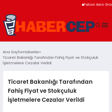
Falcon Aero Group, Kü
YAŞAM
Ana Sayfa
Haberler
Ticaret Bakanlığı Tarafından Fahiş Fiyat ve Stokçuluk
GÜNDEM
İşletmelere Cezalar Verildi
TEKNOLOJI
Ticaret Bakanlığı Tarafından
EĞITIM
Fahiş Fiyat ve Stokçuluk
İşletmelere Cezalar Verildi
SOSYAL MEDYA