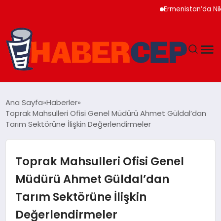
Ermenistan’da Nikol P
YAŞAM
Ana Sayfa
Haberler
Toprak Mahsulleri Ofisi Genel Müdürü Ahmet Güldal’dan
GÜNDEM
Tarım Sektörüne İlişkin Değerlendirmeler
TEKNOLOJI
Toprak Mahsulleri Ofisi Genel
EĞITIM
Müdürü Ahmet Güldal’dan
Tarım Sektörüne İlişkin
SOSYAL MEDYA
Değerlendirmeler