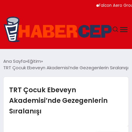
Falcon Aero Group, Kür
YAŞAM
Ana Sayfa
Eğitim
TRT Çocuk Ebeveyn Akademisi’nde Gezegenlerin Sıralanışı
GÜNDEM
TEKNOLOJI
TRT Çocuk Ebeveyn
Akademisi’nde Gezegenlerin
EĞITIM
Sıralanışı
SOSYAL MEDYA