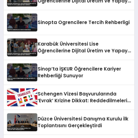
Öğrencilerine Dijital Üretim ve Yapay
Zeka Eğitimi Veriyor
Sinopta Ogrencilere Tercih Rehberligi
Karabük Üniversitesi Lise
Öğrencilerine Dijital Üretim ve Yapay
Zeka Eğitimi Veriyor
Sinop’ta İŞKUR Öğrencilere Kariyer
Rehberliği Sunuyor
Schengen Vizesi Başvurularında
‘Evrak’ Krizine Dikkat: Reddedilmelerin
Gizli Sebebi Ortaya Çıktı
Düzce Üniversitesi Danışma Kurulu İlk
Toplantısını Gerçekleştirdi