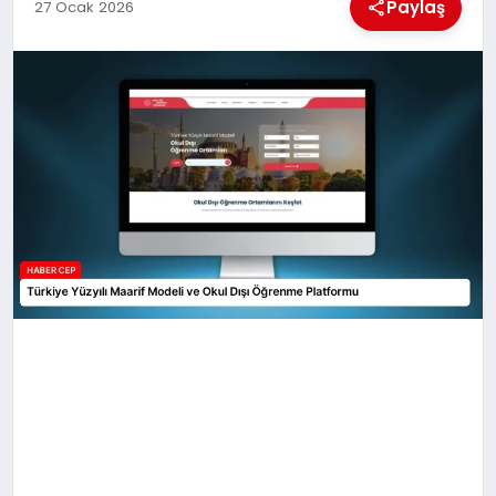
KÜLTÜREL
Paylaş
27 Ocak 2026