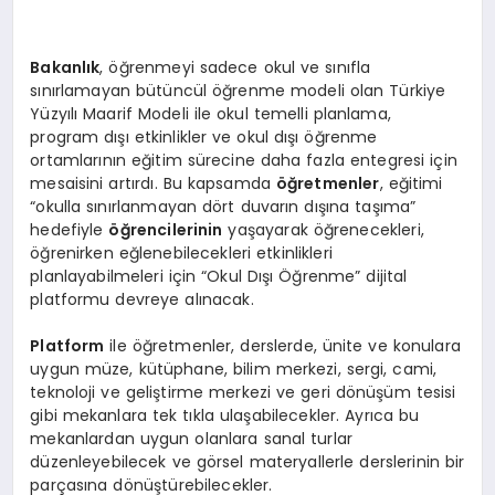
Bakanlık
, öğrenmeyi sadece okul ve sınıfla
sınırlamayan bütüncül öğrenme modeli olan Türkiye
Yüzyılı Maarif Modeli ile okul temelli planlama,
program dışı etkinlikler ve okul dışı öğrenme
ortamlarının eğitim sürecine daha fazla entegresi için
mesaisini artırdı. Bu kapsamda
öğretmenler
, eğitimi
“okulla sınırlanmayan dört duvarın dışına taşıma”
hedefiyle
öğrencilerinin
yaşayarak öğrenecekleri,
öğrenirken eğlenebilecekleri etkinlikleri
planlayabilmeleri için “Okul Dışı Öğrenme” dijital
platformu devreye alınacak.
Platform
ile öğretmenler, derslerde, ünite ve konulara
uygun müze, kütüphane, bilim merkezi, sergi, cami,
teknoloji ve geliştirme merkezi ve geri dönüşüm tesisi
gibi mekanlara tek tıkla ulaşabilecekler. Ayrıca bu
mekanlardan uygun olanlara sanal turlar
düzenleyebilecek ve görsel materyallerle derslerinin bir
parçasına dönüştürebilecekler.