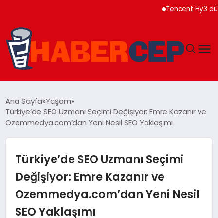
Tencent Hy3 dünya gen
YAŞAM
Ana Sayfa
Yaşam
Türkiye’de SEO Uzmanı Seçimi Değişiyor: Emre Kazanır ve
GÜNDEM
Ozemmedya.com’dan Yeni Nesil SEO Yaklaşımı
TEKNOLOJI
Türkiye’de SEO Uzmanı Seçimi
EĞITIM
Değişiyor: Emre Kazanır ve
Ozemmedya.com’dan Yeni Nesil
SOSYAL MEDYA
SEO Yaklaşımı