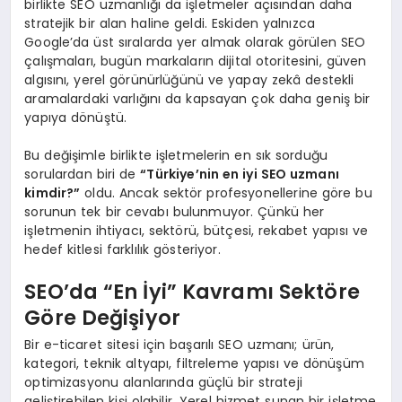
birlikte SEO uzmanlığı da işletmeler açısından daha
stratejik bir alan haline geldi. Eskiden yalnızca
Google’da üst sıralarda yer almak olarak görülen SEO
çalışmaları, bugün markaların dijital otoritesini, güven
algısını, yerel görünürlüğünü ve yapay zekâ destekli
aramalardaki varlığını da kapsayan çok daha geniş bir
yapıya dönüştü.
Bu değişimle birlikte işletmelerin en sık sorduğu
sorulardan biri de
“Türkiye’nin en iyi SEO uzmanı
kimdir?”
oldu. Ancak sektör profesyonellerine göre bu
sorunun tek bir cevabı bulunmuyor. Çünkü her
işletmenin ihtiyacı, sektörü, bütçesi, rekabet yapısı ve
hedef kitlesi farklılık gösteriyor.
SEO’da “En İyi” Kavramı Sektöre
Göre Değişiyor
Bir e-ticaret sitesi için başarılı SEO uzmanı; ürün,
kategori, teknik altyapı, filtreleme yapısı ve dönüşüm
optimizasyonu alanlarında güçlü bir strateji
geliştirebilen kişi olabilir. Yerel hizmet sunan bir işletme