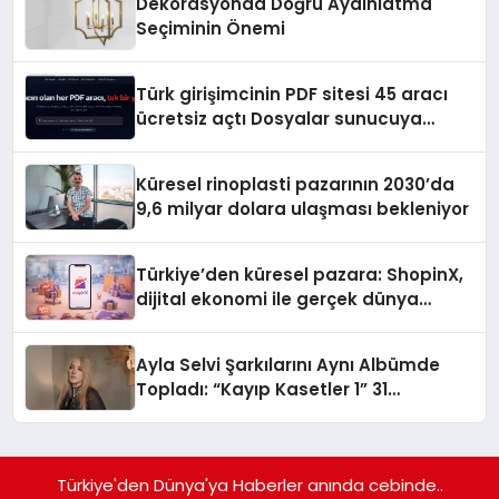
Dekorasyonda Doğru Aydınlatma
Seçiminin Önemi
Türk girişimcinin PDF sitesi 45 aracı
ücretsiz açtı Dosyalar sunucuya
gitmiyor
Küresel rinoplasti pazarının 2030’da
9,6 milyar dolara ulaşması bekleniyor
Türkiye’den küresel pazara: ShopinX,
dijital ekonomi ile gerçek dünya
alışverişini bir araya getirmeyi
hedefliyor
Ayla Selvi Şarkılarını Aynı Albümde
Topladı: “Kayıp Kasetler 1” 31
Temmuz’da Yayında
Türkiye'den Dünya'ya Haberler anında cebinde..