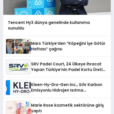
Tencent Hy3 dünya genelinde kullanıma
sunuldu
Mars Türkiye’den “Köpeğini İşe Götür
Haftası” çağrısı
SRV Padel Court, 24 Ülkeye İhracat
Yapan Türkiye’nin Padel Kortu Üretim
Gücü
Kleen-Hy-Dro-Gen Inc., Sıfır Karbon
Emisyonlu Hidrojen Isıtma
Teknolojisinde ISO ve TSSA
Düzenleyici Onaylarını Aldı
Marie Rose kozmetik sektörüne giriş
yaptı