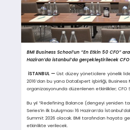
BMI Business School’un “
En Etkin 50 CFO
” ara
Haziran’
da
İstanbul’da gerçekleştirilecek CF
İSTANBUL —
Üst düzey yöneticilere yönelik liderl
2016’dan bu yana DataExpert işbirliği, Busines
organizasyonunda düzenlenen etkinlikler; CFO
Bu yıl “Redefining Balance (dengeyi yeniden t
Series’in ilk buluşması 16 Haziran’da İstanbul
Summit 2026 olacak. BMI tarafından hayata geçi
etkinlikte verilecek.