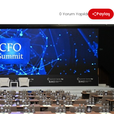
0 Yorum Yapıldı
Paylaş