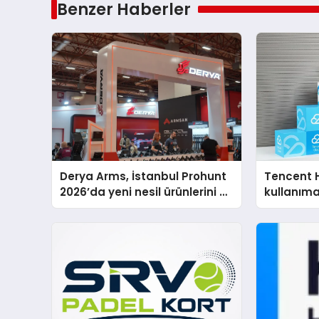
Benzer Haberler
Derya Arms, İstanbul Prohunt
Tencent 
2026’da yeni nesil ürünlerini ve
kullanım
global marka vizyonunu
sergiledi