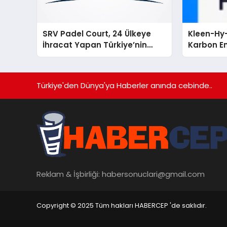
SRV Padel Court, 24 Ülkeye
Kleen-Hy-
İhracat Yapan Türkiye’nin
Karbon Em
Padel Kortu Üretim Gücü
Isıtma Te
TSSA Düze
Aldı
Türkiye'den Dünya'ya Haberler anında cebinde..
Reklam & İşbirliği:
habersonuclari@gmail.com
Copyright © 2025 Tüm hakları HABERCEP 'de saklıdır.