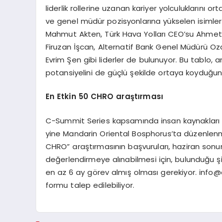
liderlik rollerine uzanan kariyer yolculuklarını o
ve genel müdür pozisyonlarına yükselen isimle
Mahmut Akten, Türk Hava Yolları CEO’su Ahmet 
Firuzan İşcan, Alternatif Bank Genel Müdürü O
Evrim Şen gibi liderler de bulunuyor. Bu tablo, 
potansiyelini de güçlü şekilde ortaya koyduğun
En Etkin 50
CHRO araştı
rmas
ı
C-Summit Series kapsamında insan kaynakları li
yine Mandarin Oriental Bosphorus’ta düzenlenmes
CHRO” araştırmasının başvuruları, haziran son
değerlendirmeye alınabilmesi için, bulunduğu şi
en az 6 ay görev almış olması gerekiyor.
info@
formu talep edilebiliyor.