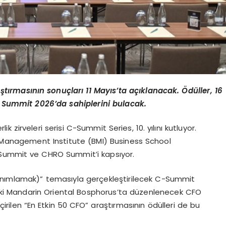
ştı
rmas
ının sonuçları 11 Mayıs’
ta a
çıklanacak. Ödüller, 16
O Summit 2026’da sahiplerini bulacak.
ik zirveleri serisi C-Summit Series, 10. yılını kutluyor.
s Management Institute (BMI) Business School
 Summit ve CHRO Summit’i kapsıyor.
anımlamak)” temasıyla gerçekleştirilecek C-Summit
’daki Mandarin Oriental Bosphorus’ta düzenlenecek CFO
rilen “En Etkin 50 CFO” araştırmasının ödülleri de bu