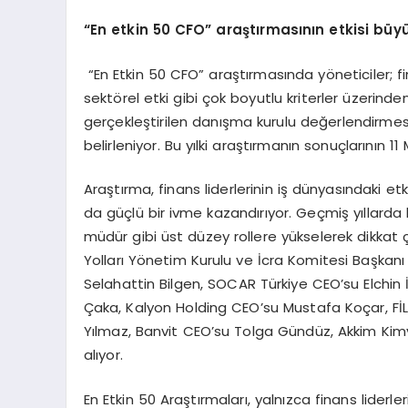
“En etkin 50 CFO” araştı
rmas
ının etkisi büy
“En Etkin 50 CFO” araştırmasında yöneticiler; fina
sektörel etki gibi çok boyutlu kriterler üzerinde
gerçekleştirilen danışma kurulu değerlendirmes
belirleniyor. Bu yılki araştırmanın sonuçlarının
Araştırma, finans liderlerinin iş dünyasındaki et
da güçlü bir ivme kazandırıyor. Geçmiş yıllarda
müdür gibi üst düzey rollere yükselerek dikkat çe
Yolları Yönetim Kurulu ve İcra Komitesi Başkanı 
Selahattin Bilgen, SOCAR Türkiye CEO’su Elchin İ
Çaka, Kalyon Holding CEO’su Mustafa Koçar, FİL
Yılmaz, Banvit CEO’su Tolga Gündüz, Akkim Kimy
alıyor.
En Etkin 50 Araştırmaları, yalnızca finans liderl