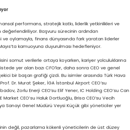
üyor
nsal performans, stratejik katkı, liderlik yetkinlikleri ve
n değerlendiriliyor. Başvuru sürecinin ardından
i ve oylamayla, finans dünyasında fark yaratan liderler
 11 Mayıs’ta kamuoyuna duyurulması hedefleniyor.
kisini somut verilerle ortaya koyarken, kariyer yolculuklarına
 listede yer alan bazı CFO’lar, daha sonra CEO ve genel
kici bir başarı grafiği çizdi. Bu isimler arasında Türk Hava
Prof. Dr. Murat Şeker, İGA İstanbul Airport CEO’su
badov, Zorlu Enerji CEO’su Elif Yener, IC Holding CEO’su Can
E Market CEO’su Haluk Dortluoğlu, Brisa CEO’su Vecih
a Sanayi Genel Müdürü Veysi Küçük gibi yöneticiler yer
erinin değil, pazarlama kökenli yöneticilerin de üst düzey