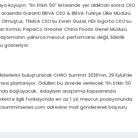
rtaya koyuyor. “En Etkin 50” listesinde yer aldıktan sonra CEO
r arasında Garanti BBVA CEO & BBVA Türkiye Ülke Müdürü
Olmuştur, TEMSA CEO’su Evren Güzel, HDI Sigorta CEO’su
zan Kırmızı, PepsiCo Greater China Foods Genel Müdürü
araştırmanın yalnızca mevcut performansı değil, liderlik
u gösteriyor.
derlerini buluşturacak CHRO Summit 2026’nın, 29 Eylül’de
i planlanıyor. Ödülleri bu zirvede verilecek “En Etkin 50
unda başlayacak.. Adayların araştırma kapsamında
rkette ilgili fonksiyonda en az 1 yıl, mevcut pozisyonunda
csummitseries.com
adresine mail göndererek başvuru