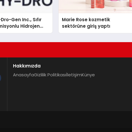
Dro-Gen Inc., Sıfır
Marie Rose kozmetik
isyonlu Hidrojen
sektörüne giriş yaptı
knolojisinde ISO ve
nleyici Onaylarını
Hakkımızda
Anasayfa
Gizlilik Politikası
İletişim
Künye