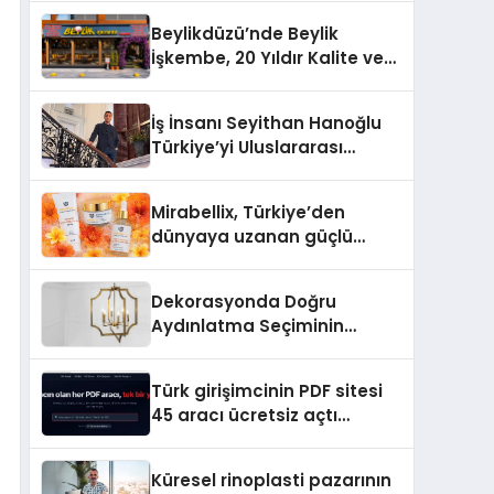
Beylikdüzü’nde Beylik
İşkembe, 20 Yıldır Kalite ve
Lezzetin Değişmeyen Adresi
İş İnsanı Seyithan Hanoğlu
Türkiye’yi Uluslararası
Arenada Tanıtmayı
Hedefliyor
Mirabellix, Türkiye’den
dünyaya uzanan güçlü
büyümesini sürdürüyor
Dekorasyonda Doğru
Aydınlatma Seçiminin
Önemi
Türk girişimcinin PDF sitesi
45 aracı ücretsiz açtı
Dosyalar sunucuya gitmiyor
Küresel rinoplasti pazarının