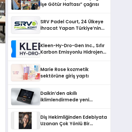
İşe Götür Haftası” çağrısı
SRV Padel Court, 24 Ülkeye
İhracat Yapan Türkiye’nin
Padel Kortu Üretim Gücü
Kleen-Hy-Dro-Gen Inc., Sıfır
Karbon Emisyonlu Hidrojen
Isıtma Teknolojisinde ISO ve
TSSA Düzenleyici Onaylarını
Marie Rose kozmetik
Aldı
sektörüne giriş yaptı
Daikin’den akıllı
iklimlendirmede yeni
dönem: Madoka Plus
Türkiye’de
Diş Hekimliğinden Edebiyata
Uzanan Çok Yönlü Bir
Yaşam: Yeşim Şahin Yaman