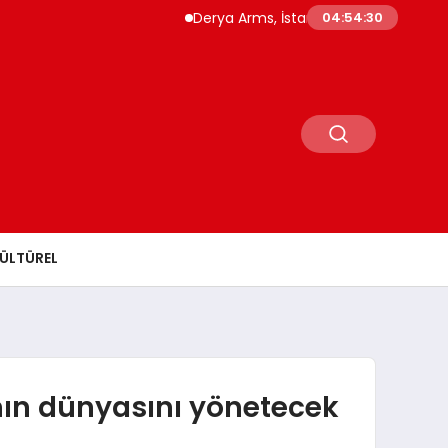
Derya Arms, İstanbul Prohunt 2026’da yeni n
04:54:31
ÜLTÜREL
rının dünyasını yönetecek