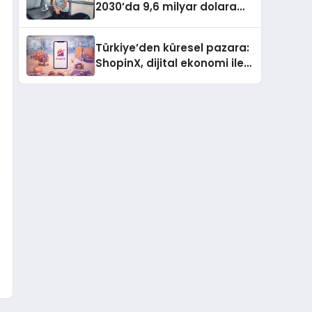
2030’da 9,6 milyar dolara
ulaşması bekleniyor
Türkiye’den küresel pazara:
ShopinX, dijital ekonomi ile
gerçek dünya alışverişini bir
araya getirmeyi hedefliyor