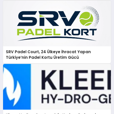
SRV Padel Court, 24 Ülkeye İhracat Yapan
Türkiye’nin Padel Kortu Üretim Gücü