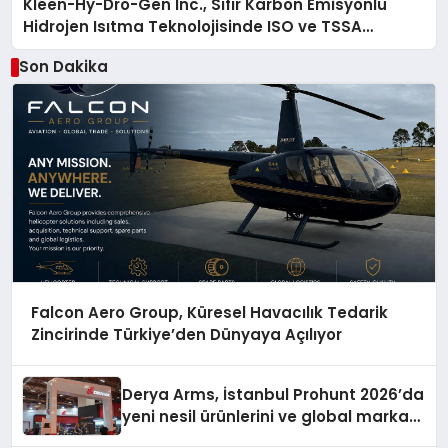
Kleen-Hy-Dro-Gen Inc., Sıfır Karbon Emisyonlu
Hidrojen Isıtma Teknolojisinde ISO ve TSSA
Düzenleyici Onaylarını Aldı
Son Dakika
Falcon Aero Group, Küresel Havacılık Tedarik
Zincirinde Türkiye’den Dünyaya Açılıyor
Derya Arms, İstanbul Prohunt 2026’da
yeni nesil ürünlerini ve global marka
vizyonunu sergiledi