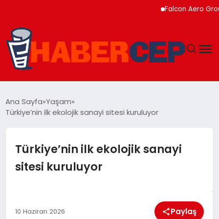
Falcon Aero Group, Küres
YAŞAM
Ana Sayfa
Yaşam
Türkiye’nin ilk ekolojik sanayi sitesi kuruluyor
GÜNDEM
TEKNOLOJI
Türkiye’nin ilk ekolojik sanayi
sitesi kuruluyor
EĞITIM
SOSYAL MEDYA
Paylaş
10 Haziran 2026