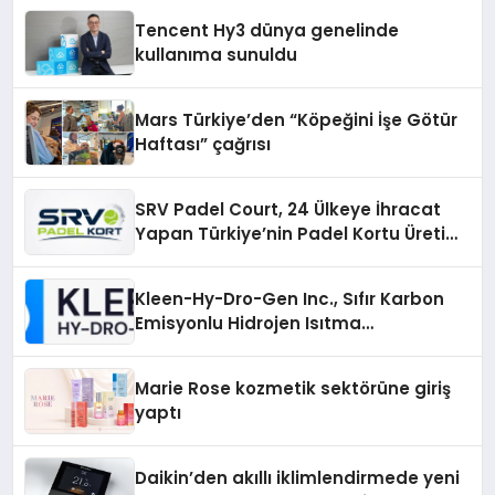
Tencent Hy3 dünya genelinde
kullanıma sunuldu
Mars Türkiye’den “Köpeğini İşe Götür
Haftası” çağrısı
SRV Padel Court, 24 Ülkeye İhracat
Yapan Türkiye’nin Padel Kortu Üretim
Gücü
Kleen-Hy-Dro-Gen Inc., Sıfır Karbon
Emisyonlu Hidrojen Isıtma
Teknolojisinde ISO ve TSSA
Düzenleyici Onaylarını Aldı
Marie Rose kozmetik sektörüne giriş
yaptı
Daikin’den akıllı iklimlendirmede yeni