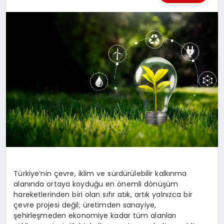
KÜLTÜREL
Türkiye’nin çevre, iklim ve sürdürülebilir kalkınma
alanında ortaya koyduğu en önemli dönüşüm
hareketlerinden biri olan sıfır atık, artık yalnızca bir
çevre projesi değil; üretimden sanayiye,
şehirleşmeden ekonomiye kadar tüm alanları