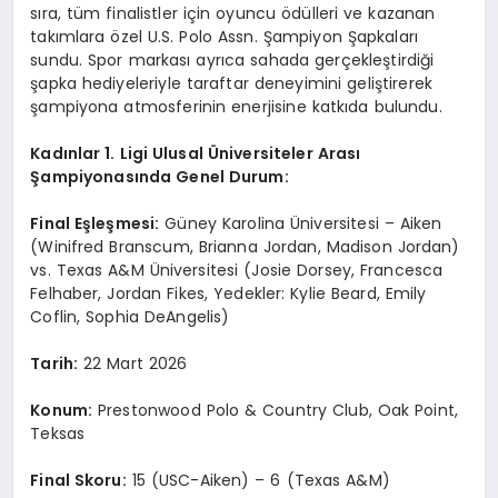
sıra, tüm finalistler için oyuncu ödülleri ve kazanan
takımlara özel U.S. Polo Assn. Şampiyon Şapkaları
sundu. Spor markası ayrıca sahada gerçekleştirdiği
şapka hediyeleriyle taraftar deneyimini geliştirerek
şampiyona atmosferinin enerjisine katkıda bulundu.
Kadınlar 1. Ligi Ulusal
Ü
niversiteler Arası
Şampiyonasında Genel Durum:
Final E
şleşmesi:
Güney Karolina Üniversitesi – Aiken
(Winifred Branscum, Brianna Jordan, Madison Jordan)
vs. Texas A&M Üniversitesi (Josie Dorsey, Francesca
Felhaber, Jordan Fikes, Yedekler: Kylie Beard, Emily
Coflin, Sophia DeAngelis)
Tarih:
22 Mart 2026
Konum:
Prestonwood Polo & Country Club, Oak Point,
Teksas
Final Skoru:
15 (USC-Aiken) – 6 (Texas A&M)