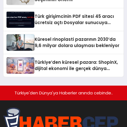
Türk girişimcinin PDF sitesi 45 aracı
ücretsiz açtı Dosyalar sunucuya
gitmiyor
Küresel rinoplasti pazarının 2030’da
9,6 milyar dolara ulaşması bekleniyor
Türkiye’den küresel pazara: ShopinX,
dijital ekonomi ile gerçek dünya
alışverişini bir araya getirmeyi
hedefliyor
Türkiye'den Dünya'ya Haberler anında cebinde..