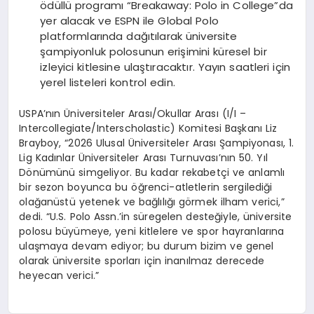
ödüllü programı “Breakaway: Polo in College”da
yer alacak ve ESPN ile Global Polo
platformlarında dağıtılarak üniversite
şampiyonluk polosunun erişimini küresel bir
izleyici kitlesine ulaştıracaktır. Yayın saatleri için
yerel listeleri kontrol edin.
USPA’nın Üniversiteler Arası/Okullar Arası (I/I –
Intercollegiate/Interscholastic) Komitesi Başkanı Liz
Brayboy, “2026 Ulusal Üniversiteler Arası Şampiyonası, 1.
Lig Kadınlar Üniversiteler Arası Turnuvası’nın 50. Yıl
Dönümünü simgeliyor. Bu kadar rekabetçi ve anlamlı
bir sezon boyunca bu öğrenci-atletlerin sergilediği
olağanüstü yetenek ve bağlılığı görmek ilham verici,”
dedi. “U.S. Polo Assn.’in süregelen desteğiyle, üniversite
polosu büyümeye, yeni kitlelere ve spor hayranlarına
ulaşmaya devam ediyor; bu durum bizim ve genel
olarak üniversite sporları için inanılmaz derecede
heyecan verici.”