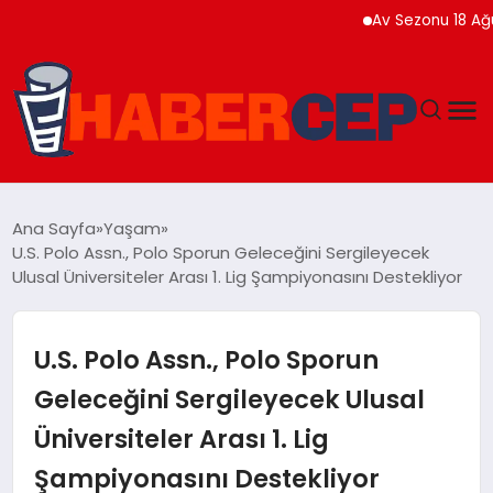
Av Sezonu 18 Ağustos’ta 
YAŞAM
Ana Sayfa
Yaşam
U.S. Polo Assn., Polo Sporun Geleceğini Sergileyecek
GÜNDEM
Ulusal Üniversiteler Arası 1. Lig Şampiyonasını Destekliyor
TEKNOLOJI
U.S. Polo Assn., Polo Sporun
EĞITIM
Geleceğini Sergileyecek Ulusal
Üniversiteler Arası 1. Lig
SOSYAL MEDYA
Şampiyonasını Destekliyor