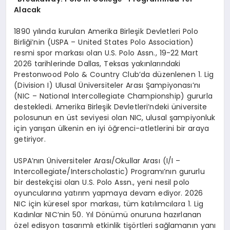
Alacak
1890 yılında kurulan Amerika Birleşik Devletleri Polo
Birliği’nin (USPA – United States Polo Association)
resmi spor markası olan U.S. Polo Assn., 19-22 Mart
2026 tarihlerinde Dallas, Teksas yakınlarındaki
Prestonwood Polo & Country Club’da düzenlenen 1. Lig
(Division I) Ulusal Üniversiteler Arası Şampiyonası’nı
(NIC – National Intercollegiate Championship) gururla
destekledi. Amerika Birleşik Devletleri’ndeki üniversite
polosunun en üst seviyesi olan NIC, ulusal şampiyonluk
için yarışan ülkenin en iyi öğrenci-atletlerini bir araya
getiriyor.
USPA’nın Üniversiteler Arası/Okullar Arası (I/I –
Intercollegiate/Interscholastic) Programı’nın gururlu
bir destekçisi olan U.S. Polo Assn., yeni nesil polo
oyuncularına yatırım yapmaya devam ediyor. 2026
NIC için küresel spor markası, tüm katılımcılara 1. Lig
Kadınlar NIC’nin 50. Yıl Dönümü onuruna hazırlanan
özel edisyon tasarımlı etkinlik tişörtleri sağlamanın yanı