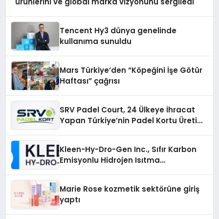
ürünlerini ve global marka vizyonunu sergiledi
Tencent Hy3 dünya genelinde
kullanıma sunuldu
Mars Türkiye’den “Köpeğini İşe Götür
Haftası” çağrısı
SRV Padel Court, 24 Ülkeye İhracat
Yapan Türkiye’nin Padel Kortu Üretim
Gücü
Kleen-Hy-Dro-Gen Inc., Sıfır Karbon
Emisyonlu Hidrojen Isıtma
Teknolojisinde ISO ve TSSA
Düzenleyici Onaylarını Aldı
Marie Rose kozmetik sektörüne giriş
yaptı