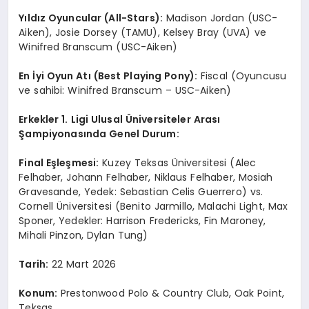
Y
ıldız Oyuncular (All-Stars):
Madison Jordan (USC-
Aiken), Josie Dorsey (TAMU), Kelsey Bray (UVA) ve
Winifred Branscum (USC-Aiken)
En
İyi Oyun Atı
(Best Playing Pony):
Fiscal (Oyuncusu
ve sahibi: Winifred Branscum – USC-Aiken)
Erkekler 1. Ligi Ulusal
Ü
niversiteler Arası
Şampiyonasında Genel Durum:
Final E
şleşmesi:
Kuzey Teksas Üniversitesi (Alec
Felhaber, Johann Felhaber, Niklaus Felhaber, Mosiah
Gravesande, Yedek: Sebastian Celis Guerrero) vs.
Cornell Üniversitesi (Benito Jarmillo, Malachi Light, Max
Sponer, Yedekler: Harrison Fredericks, Fin Maroney,
Mihali Pinzon, Dylan Tung)
Tarih:
22 Mart 2026
Konum:
Prestonwood Polo & Country Club, Oak Point,
Teksas