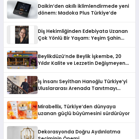
Daikin’den akıllı iklimlendirmede yeni
dönem: Madoka Plus Türkiye’de
Diş Hekimliğinden Edebiyata Uzanan
Çok Yönlü Bir Yaşam: Yeşim Şahin
Yaman
Beylikdüzü’nde Beylik İşkembe, 20
Yıldır Kalite ve Lezzetin Değişmeyen
Adresi
İş İnsanı Seyithan Hanoğlu Türkiye’yi
Uluslararası Arenada Tanıtmayı
Hedefliyor
Mirabellix, Türkiye’den dünyaya
uzanan güçlü büyümesini sürdürüyor
Dekorasyonda Doğru Aydınlatma
Seçiminin Önemi