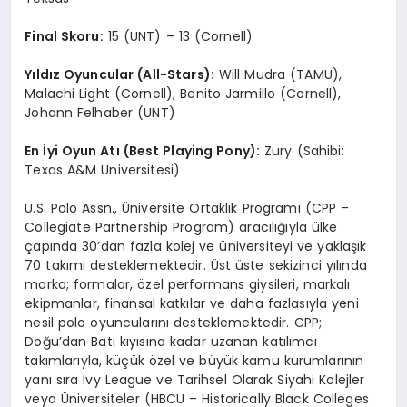
Final Skoru:
15 (UNT) – 13 (Cornell)
Y
ıldız Oyuncular (All-Stars):
Will Mudra (TAMU),
Malachi Light (Cornell), Benito Jarmillo (Cornell),
Johann Felhaber (UNT)
En
İyi Oyun Atı
(Best Playing Pony):
Zury (Sahibi:
Texas A&M Üniversitesi)
U.S. Polo Assn., Üniversite Ortaklık Programı (CPP –
Collegiate Partnership Program) aracılığıyla ülke
çapında 30’dan fazla kolej ve üniversiteyi ve yaklaşık
70 takımı desteklemektedir. Üst üste sekizinci yılında
marka; formalar, özel performans giysileri, markalı
ekipmanlar, finansal katkılar ve daha fazlasıyla yeni
nesil polo oyuncularını desteklemektedir. CPP;
Doğu’dan Batı kıyısına kadar uzanan katılımcı
takımlarıyla, küçük özel ve büyük kamu kurumlarının
yanı sıra Ivy League ve Tarihsel Olarak Siyahi Kolejler
veya Üniversiteler (HBCU – Historically Black Colleges