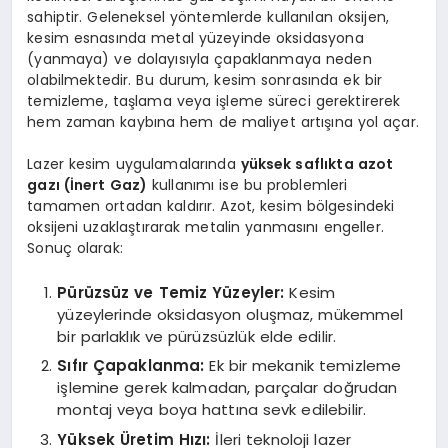
sahiptir. Geleneksel yöntemlerde kullanılan oksijen,
kesim esnasında metal yüzeyinde oksidasyona
(yanmaya) ve dolayısıyla çapaklanmaya neden
olabilmektedir. Bu durum, kesim sonrasında ek bir
temizleme, taşlama veya işleme süreci gerektirerek
hem zaman kaybına hem de maliyet artışına yol açar.
Lazer kesim uygulamalarında
yüksek saflıkta azot
gazı (İnert Gaz)
kullanımı ise bu problemleri
tamamen ortadan kaldırır. Azot, kesim bölgesindeki
oksijeni uzaklaştırarak metalin yanmasını engeller.
Sonuç olarak:
Pürüzsüz ve Temiz Yüzeyler:
Kesim
yüzeylerinde oksidasyon oluşmaz, mükemmel
bir parlaklık ve pürüzsüzlük elde edilir.
Sıfır Çapaklanma:
Ek bir mekanik temizleme
işlemine gerek kalmadan, parçalar doğrudan
montaj veya boya hattına sevk edilebilir.
Yüksek Üretim Hızı:
İleri teknoloji lazer