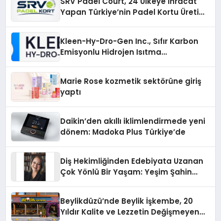
SRV Padel Court, 24 Ülkeye İhracat
Yapan Türkiye’nin Padel Kortu Üretim
Gücü
Kleen-Hy-Dro-Gen Inc., Sıfır Karbon
Emisyonlu Hidrojen Isıtma
Teknolojisinde ISO ve TSSA
Düzenleyici Onaylarını Aldı
Marie Rose kozmetik sektörüne giriş
yaptı
Daikin’den akıllı iklimlendirmede yeni
dönem: Madoka Plus Türkiye’de
Diş Hekimliğinden Edebiyata Uzanan
Çok Yönlü Bir Yaşam: Yeşim Şahin
Yaman
Beylikdüzü’nde Beylik İşkembe, 20
Yıldır Kalite ve Lezzetin Değişmeyen