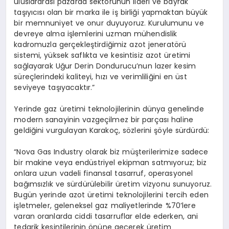
uluslararası pazarda sektörünün lideri ve bayrak
taşıyıcısı olan bir marka ile iş birliği yapmaktan büyük
bir memnuniyet ve onur duyuyoruz. Kurulumunu ve
devreye alma işlemlerini uzman mühendislik
kadromuzla gerçekleştirdiğimiz azot jeneratörü
sistemi, yüksek saflıkta ve kesintisiz azot üretimi
sağlayarak Uğur Derin Dondurucu’nun lazer kesim
süreçlerindeki kaliteyi, hızı ve verimliliğini en üst
seviyeye taşıyacaktır.”
Yerinde gaz üretimi teknolojilerinin dünya genelinde
modern sanayinin vazgeçilmez bir parçası haline
geldiğini vurgulayan Karakoç, sözlerini şöyle sürdürdü:
“Nova Gas Industry olarak biz müşterilerimize sadece
bir makine veya endüstriyel ekipman satmıyoruz; biz
onlara uzun vadeli finansal tasarruf, operasyonel
bağımsızlık ve sürdürülebilir üretim vizyonu sunuyoruz.
Bugün yerinde azot üretimi teknolojilerini tercih eden
işletmeler, geleneksel gaz maliyetlerinde %70’lere
varan oranlarda ciddi tasarruflar elde ederken, ani
tedarik kesintilerinin önüne geçerek üretim