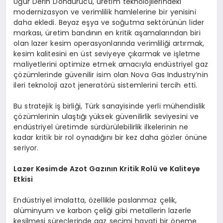
Uğur Derin Dondurucu, üretim teknolojilerindeki
modernizasyon ve verimlilik hamlelerine bir yenisini
daha ekledi. Beyaz eşya ve soğutma sektörünün lider
markası, üretim bandının en kritik aşamalarından biri
olan lazer kesim operasyonlarında verimliliği artırmak,
kesim kalitesini en üst seviyeye çıkarmak ve işletme
maliyetlerini optimize etmek amacıyla endüstriyel gaz
çözümlerinde güvenilir isim olan Nova Gas Industry’nin
ileri teknoloji azot jeneratörü sistemlerini tercih etti.
Bu stratejik iş birliği, Türk sanayisinde yerli mühendislik
çözümlerinin ulaştığı yüksek güvenilirlik seviyesini ve
endüstriyel üretimde sürdürülebilirlik ilkelerinin ne
kadar kritik bir rol oynadığını bir kez daha gözler önüne
seriyor.
Lazer Kesimde Azot Gazının Kritik Rolü ve Kaliteye
Etkisi
Endüstriyel imalatta, özellikle paslanmaz çelik,
alüminyum ve karbon çeliği gibi metallerin lazerle
kesilmesi süreçlerinde gaz seçimi hayati bir öneme