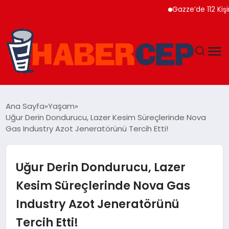
Gazze’de 112 Kişinin Naa
YAŞAM
Ana Sayfa
Yaşam
Uğur Derin Dondurucu, Lazer Kesim Süreçlerinde Nova
GÜNDEM
Gas Industry Azot Jeneratörünü Tercih Etti!
TEKNOLOJI
Uğur Derin Dondurucu, Lazer
EĞITIM
Kesim Süreçlerinde Nova Gas
Industry Azot Jeneratörünü
SOSYAL MEDYA
Tercih Etti!