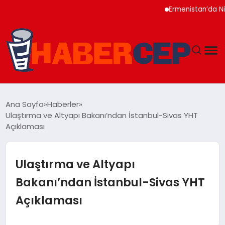
Ermenistan’da Nikol 
YAŞAM
Ana Sayfa
Haberler
Ulaştırma ve Altyapı Bakanı’ndan İstanbul-Sivas YHT
GÜNDEM
Açıklaması
TEKNOLOJI
Ulaştırma ve Altyapı
EĞITIM
Bakanı’ndan İstanbul-Sivas YHT
Açıklaması
SOSYAL MEDYA