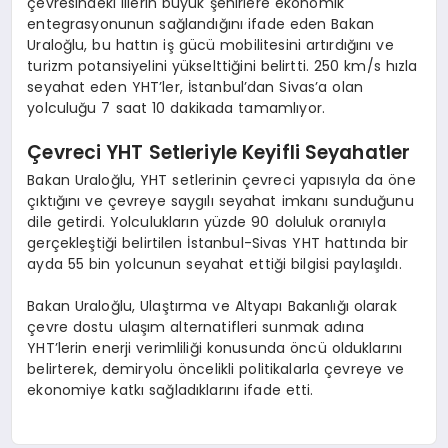
çevresindeki illerin büyük şehirlere ekonomik
entegrasyonunun sağlandığını ifade eden Bakan
Uraloğlu, bu hattın iş gücü mobilitesini artırdığını ve
turizm potansiyelini yükselttiğini belirtti. 250 km/s hızla
seyahat eden YHT’ler, İstanbul’dan Sivas’a olan
yolculuğu 7 saat 10 dakikada tamamlıyor.
Çevreci YHT Setleriyle Keyifli Seyahatler
Bakan Uraloğlu, YHT setlerinin çevreci yapısıyla da öne
çıktığını ve çevreye saygılı seyahat imkanı sunduğunu
dile getirdi. Yolculukların yüzde 90 doluluk oranıyla
gerçekleştiği belirtilen İstanbul-Sivas YHT hattında bir
ayda 55 bin yolcunun seyahat ettiği bilgisi paylaşıldı.
Bakan Uraloğlu, Ulaştırma ve Altyapı Bakanlığı olarak
çevre dostu ulaşım alternatifleri sunmak adına
YHT’lerin enerji verimliliği konusunda öncü olduklarını
belirterek, demiryolu öncelikli politikalarla çevreye ve
ekonomiye katkı sağladıklarını ifade etti.