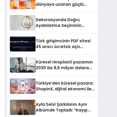
dünyaya uzanan güçlü
büyümesini sürdürüyor
Dekorasyonda Doğru
Aydınlatma Seçiminin
Önemi
Türk girişimcinin PDF sitesi
45 aracı ücretsiz açtı
Dosyalar sunucuya gitmiyor
Küresel rinoplasti pazarının
2030’da 9,6 milyar dolara
ulaşması bekleniyor
Türkiye’den küresel pazara:
ShopinX, dijital ekonomi ile
gerçek dünya alışverişini bir
araya getirmeyi hedefliyor
Ayla Selvi Şarkılarını Aynı
Albümde Topladı: “Kayıp
Kasetler 1” 31 Temmuz’da