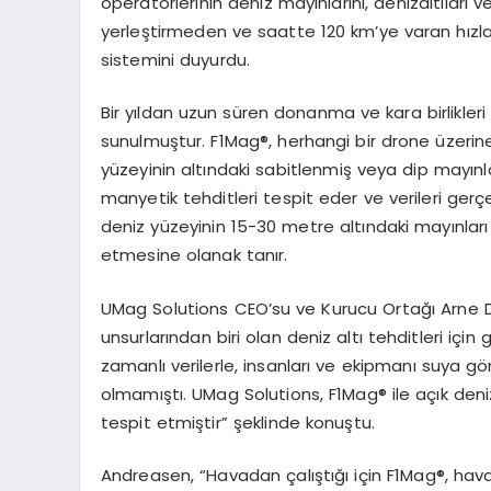
operatörlerinin deniz mayınlarını, denizaltıları 
yerleştirmeden ve saatte 120 km’ye varan hızl
sistemini duyurdu.
Bir yıldan uzun süren donanma ve kara birlikleri
sunulmuştur. F1Mag®, herhangi bir drone üzerin
yüzeyinin altındaki sabitlenmiş veya dip mayınlar
manyetik tehditleri tespit eder ve verileri gerçe
deniz yüzeyinin 15-30 metre altındaki mayınları 
etmesine olanak tanır.
UMag Solutions CEO’su ve Kurucu Ortağı Arne D
unsurlarından biri olan deniz altı tehditleri için
zamanlı verilerle, insanları ve ekipmanı suya 
olmamıştı. UMag Solutions, F1Mag® ile açık deni
tespit etmiştir” şeklinde konuştu.
Andreasen, “Havadan çalıştığı için F1Mag®, ha