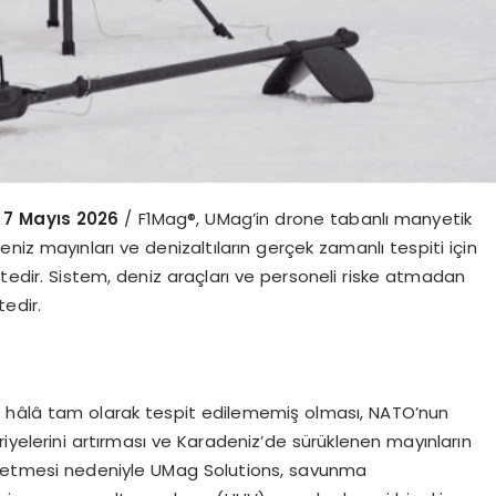
 7 May
ıs 2026
/ F1Mag®, UMag’in drone tabanlı manyetik
niz mayınları ve denizaltıların gerçek zamanlı tespiti için
ktedir. Sistem, deniz araçları ve personeli riske atmadan
edir.
da hâlâ tam olarak tespit edilememiş olması, NATO’nun
riyelerini artırması ve Karadeniz’de sürüklenen mayınların
m etmesi nedeniyle UMag Solutions, savunma