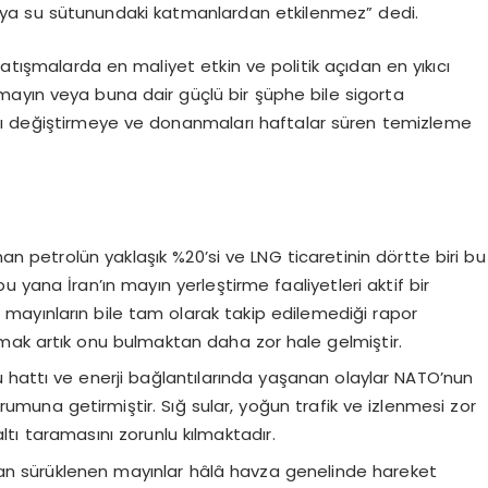
veya su sütunundaki katmanlardan etkilenmez” dedi.
atışmalarda en maliyet etkin ve politik açıdan en yıkıcı
 mayın veya buna dair güçlü bir şüphe bile sigorta
arını değiştirmeye ve donanmaları haftalar süren temizleme
nan petrolün yaklaşık %20’si ve LNG ticaretinin dörtte biri bu
yana İran’ın mayın yerleştirme faaliyetleri aktif bir
 mayınların bile tam olarak takip edilemediği rapor
lamak artık onu bulmaktan daha zor hale gelmiştir.
 hattı ve enerji bağlantılarında yaşanan olaylar NATO’nun
umuna getirmiştir. Sığ sular, yoğun trafik ve izlenmesi zor
 altı taramasını zorunlu kılmaktadır.
n sürüklenen mayınlar hâlâ havza genelinde hareket