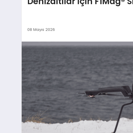
Denizaltilar İçin F1Mag® S
08 Mayıs 2026