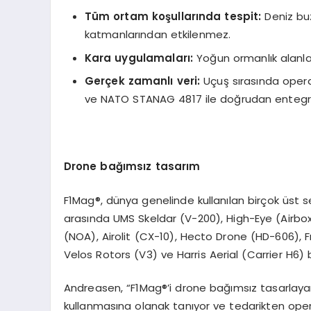
Tüm ortam koşullarında tespit:
Deniz buz
katmanlarından etkilenmez.
Kara uygulamaları:
Yoğun ormanlık alanlar
Ger
çek zamanlı
veri:
Uçuş sırasında opera
ve NATO STANAG 4817 ile doğrudan entegr
Drone ba
ğımsız tasarım
F1Mag®, dünya genelinde kullanılan birçok üst 
arasında UMS Skeldar (V-200), High-Eye (Airb
(NOA), Airolit (CX-10), Hecto Drone (HD-606), Fr
Velos Rotors (V3) ve Harris Aerial (Carrier H6)
Andreasen, “F1Mag®’i drone bağımsız tasarlayar
kullanmasına olanak tanıyor ve tedarikten opera