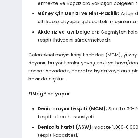
etmekte ve Boğazlara yaklaşan bölgeleri t
Güney Çin Denizi ve Hint-Pasifik:
Artan d
altı kablo altyapısı gelecekteki mayınlama 
Akdeniz ve kıyı b
ö
lgeleri:
Geçmişten kalan
tespit ihtiyacını sürdürmektedir.
Geleneksel mayın karşı tedbirleri (MCM), yüzey 
dayanır; bu yöntemler yavaş, riskli ve hava/deni
sensör havadadır, operatör kıyıda veya ana pl
bazında ölçülür.
F1Mag® ne yapar
Deniz mayını tespiti (MCM):
Saatte 30-70
tespit etme hassasiyeti.
Denizaltı harbi (ASW):
Saatte 1.000-6.00
tespit kapasitesi.