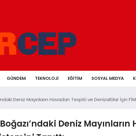
GÜNDEM
TEKNOLOJI
EĞITIM
SOSYAL MEDYA
K
aki Deniz Mayınların Havadan Tespiti ve Denizaltilar İçin F1M
Boğazı’ndaki Deniz Mayınların 