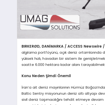
BIRKER
ØD, DANİ
MARKA / ACCESS Newswire /
algılama portföyünü, açık deniz ortamlarında de
yüksek hızlı, havadan bir sistem ile genişletme
saatte 6.000 hektara kadar alanı tarayabilmekt
Konu Neden Şimdi Önemil
İran’a ait deniz mayınlarının Hürmüz Boğazı’n
Baltic Sentry misyonunun deniz altı altyapı dev
sivil deniz taşımacılığını tehdit etmeye deva