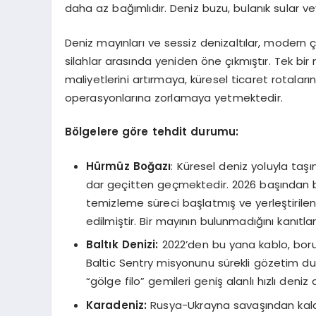
daha az bağımlıdır. Deniz buzu, bulanık sular 
Deniz mayınları ve sessiz denizaltılar, modern ç
silahlar arasında yeniden öne çıkmıştır. Tek bir
maliyetlerini artırmaya, küresel ticaret rotal
operasyonlarına zorlamaya yetmektedir.
B
ö
lgelere g
ö
re tehdit durumu:
Hürmüz Boğazı
: Küresel deniz yoluyla taşı
dar geçitten geçmektedir. 2026 başından bu 
temizleme süreci başlatmış ve yerleştirilen
edilmiştir. Bir mayının bulunmadığını kanıt
Baltık Denizi:
2022’den bu yana kablo, boru
Baltic Sentry misyonunu sürekli gözetim dur
“gölge filo” gemileri geniş alanlı hızlı deniz
Karadeniz:
Rusya-Ukrayna savaşından kala