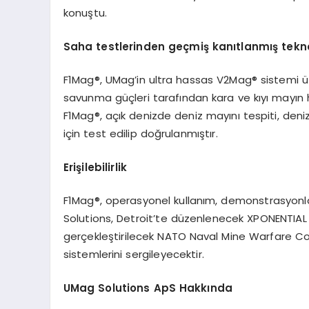
konuştu.
Saha testlerinden geçmiş kanıtlanmış tekno
F1Mag®, UMag’in ultra hassas V2Mag® sistemi üze
savunma güçleri tarafından kara ve kıyı mayın 
F1Mag®, açık denizde deniz mayını tespiti, deniz
için test edilip doğrulanmıştır.
Eri
şilebilirlik
F1Mag®, operasyonel kullanım, demonstrasyonlar
Solutions, Detroit’te düzenlenecek XPONENTIAL
gerçekleştirilecek NATO Naval Mine Warfare
sistemlerini sergileyecektir.
UMag Solutions ApS Hakk
ında