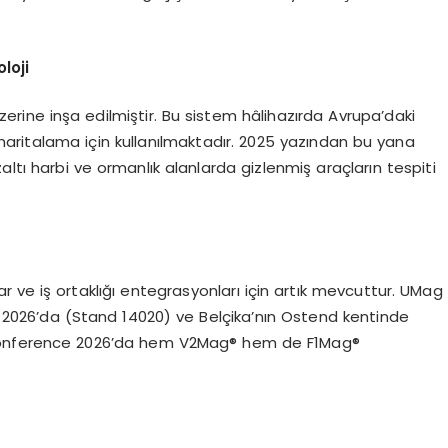
loji
rine inşa edilmiştir. Bu sistem hâlihazırda Avrupa’daki
haritalama için kullanılmaktadır. 2025 yazından bu yana
altı harbi ve ormanlık alanlarda gizlenmiş araçların tespiti
 ve iş ortaklığı entegrasyonları için artık mevcuttur. UMag
 2026’da (Stand 14020) ve Belçika’nın Ostend kentinde
 Conference 2026’da hem V2Mag® hem de F1Mag®