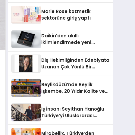
Isıtma Teknolojisinde ISO ve
TSSA Düzenleyici Onaylarını
Marie Rose kozmetik
Aldı
sektörüne giriş yaptı
Daikin’den akıllı
iklimlendirmede yeni
dönem: Madoka Plus
Türkiye’de
Diş Hekimliğinden Edebiyata
Uzanan Çok Yönlü Bir
Yaşam: Yeşim Şahin Yaman
Beylikdüzü’nde Beylik
İşkembe, 20 Yıldır Kalite ve
Lezzetin Değişmeyen Adresi
İş İnsanı Seyithan Hanoğlu
Türkiye’yi Uluslararası
Arenada Tanıtmayı
Hedefliyor
Mirabellix, Türkiye’den