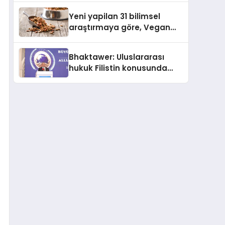
Yayında
Yeni yapilan 31 bilimsel
araştırmaya göre, Vegan
Köpek Maması ve Vegan
Kedi Mamasının İyi
Bhaktawer: Uluslararası
Sindirildiğini Ortaya Koydu
hukuk Filistin konusunda
çifte standart uyguluyor