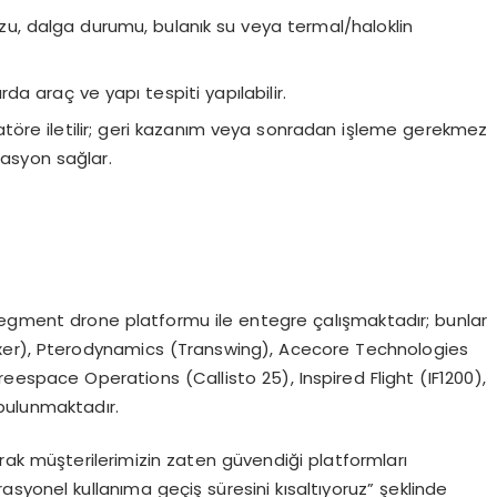
u, dalga durumu, bulanık su veya termal/haloklin
da araç ve yapı tespiti yapılabilir.
töre iletilir; geri kazanım veya sonradan işleme gerekmez
asyon sağlar.
segment drone platformu ile entegre çalışmaktadır; bunlar
oxer), Pterodynamics (Transwing), Acecore Technologies
eespace Operations (Callisto 25), Inspired Flight (IF1200),
 bulunmaktadır.
ak müşterilerimizin zaten güvendiği platformları
syonel kullanıma geçiş süresini kısaltıyoruz” şeklinde