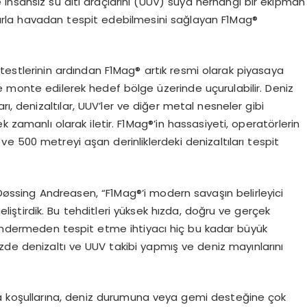
ve insansız su altı araçlarını (UUV) suya herhangi bir ekipman
arla havadan tespit edebilmesini sağlayan F1Mag®
 testlerinin ardından F1Mag® artık resmi olarak piyasaya
e monte edilerek hedef bölge üzerinde uçurulabilir. Deniz
ı, denizaltılar, UUV’ler ve diğer metal nesneler gibi
k zamanlı olarak iletir. F1Mag®’in hassasiyeti, operatörlerin
ve 500 metreyi aşan derinliklerdeki denizaltıları tespit
øssing Andreasen, “F1Mag®’i modern savaşın belirleyici
 geliştirdik. Bu tehditleri yüksek hızda, doğru ve gerçek
göndermeden tespit etme ihtiyacı hiç bu kadar büyük
zde denizaltı ve UUV takibi yapmış ve deniz mayınlarını
va koşullarına, deniz durumuna veya gemi desteğine çok