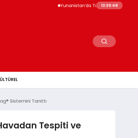
Yunanistan’da Türk Mahkumlardan Cezaevi İsy
13:39:49
ÜLTÜREL
ag® Sistemini Tanıttı
Havadan Tespiti ve