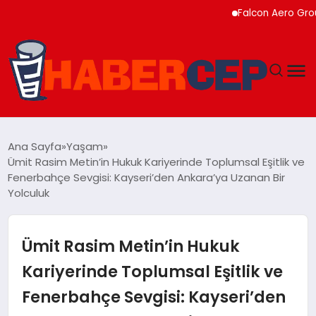
Falcon Aero Group, Küre
YAŞAM
Ana Sayfa
Yaşam
Ümit Rasim Metin’in Hukuk Kariyerinde Toplumsal Eşitlik ve
GÜNDEM
Fenerbahçe Sevgisi: Kayseri’den Ankara’ya Uzanan Bir
Yolculuk
TEKNOLOJI
Ümit Rasim Metin’in Hukuk
EĞITIM
Kariyerinde Toplumsal Eşitlik ve
SOSYAL MEDYA
Fenerbahçe Sevgisi: Kayseri’den