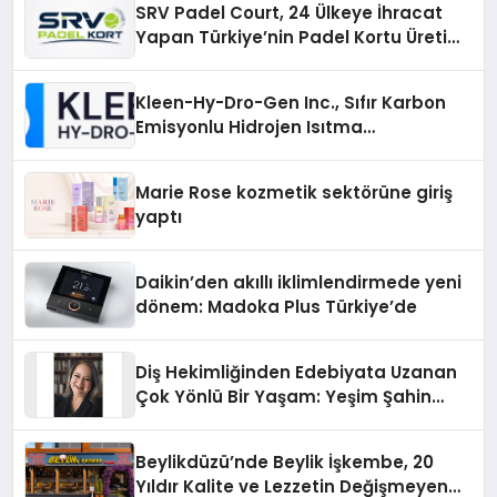
SRV Padel Court, 24 Ülkeye İhracat
Yapan Türkiye’nin Padel Kortu Üretim
Gücü
Kleen-Hy-Dro-Gen Inc., Sıfır Karbon
Emisyonlu Hidrojen Isıtma
Teknolojisinde ISO ve TSSA
Düzenleyici Onaylarını Aldı
Marie Rose kozmetik sektörüne giriş
yaptı
Daikin’den akıllı iklimlendirmede yeni
dönem: Madoka Plus Türkiye’de
Diş Hekimliğinden Edebiyata Uzanan
Çok Yönlü Bir Yaşam: Yeşim Şahin
Yaman
Beylikdüzü’nde Beylik İşkembe, 20
Yıldır Kalite ve Lezzetin Değişmeyen