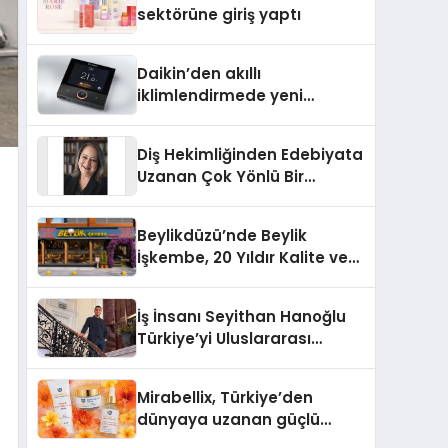
sektörüne giriş yaptı
Daikin’den akıllı
iklimlendirmede yeni
dönem: Madoka Plus
Türkiye’de
Diş Hekimliğinden Edebiyata
Uzanan Çok Yönlü Bir
Yaşam: Yeşim Şahin Yaman
Beylikdüzü’nde Beylik
İşkembe, 20 Yıldır Kalite ve
Lezzetin Değişmeyen Adresi
İş İnsanı Seyithan Hanoğlu
Türkiye’yi Uluslararası
Arenada Tanıtmayı
Hedefliyor
Mirabellix, Türkiye’den
dünyaya uzanan güçlü
büyümesini sürdürüyor