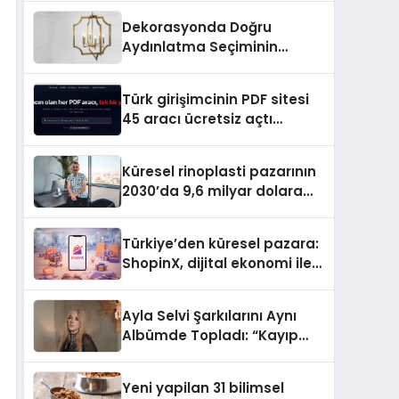
Dekorasyonda Doğru
Aydınlatma Seçiminin
Önemi
Türk girişimcinin PDF sitesi
45 aracı ücretsiz açtı
Dosyalar sunucuya gitmiyor
Küresel rinoplasti pazarının
2030’da 9,6 milyar dolara
ulaşması bekleniyor
Türkiye’den küresel pazara:
ShopinX, dijital ekonomi ile
gerçek dünya alışverişini bir
araya getirmeyi hedefliyor
Ayla Selvi Şarkılarını Aynı
Albümde Topladı: “Kayıp
Kasetler 1” 31 Temmuz’da
Yayında
Yeni yapilan 31 bilimsel