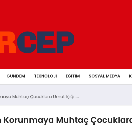
GÜNDEM
TEKNOLOJI
EĞITIM
SOSYAL MEDYA
K
maya Muhtaç Çocuklara Umut Işığı ….
n Korunmaya Muhtaç Çocuklara 