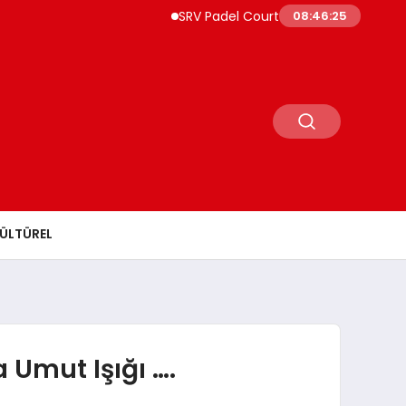
SRV Padel Court, 24 Ülkeye İhracat Yapan Türkiy
08:46:27
ÜLTÜREL
Umut Işığı ….