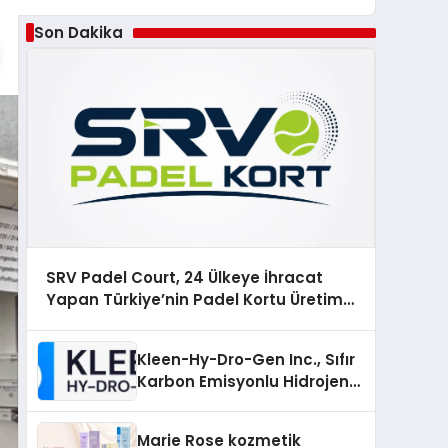
Son Dakika
SRV Padel Court, 24 Ülkeye İhracat
Yapan Türkiye’nin Padel Kortu Üretim
Gücü
Kleen-Hy-Dro-Gen Inc., Sıfır
Karbon Emisyonlu Hidrojen
Isıtma Teknolojisinde ISO ve
TSSA Düzenleyici Onaylarını
Marie Rose kozmetik
Aldı