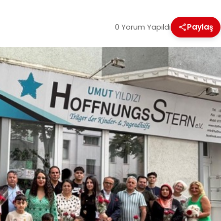
0 Yorum Yapıldı
Paylaş