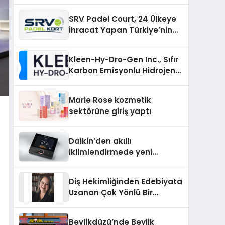
SRV Padel Court, 24 Ülkeye
İhracat Yapan Türkiye’nin
Padel Kortu Üretim Gücü
Kleen-Hy-Dro-Gen Inc., Sıfır
Karbon Emisyonlu Hidrojen
Isıtma Teknolojisinde ISO ve
TSSA Düzenleyici Onaylarını
Marie Rose kozmetik
Aldı
sektörüne giriş yaptı
Daikin’den akıllı
iklimlendirmede yeni
dönem: Madoka Plus
Türkiye’de
Diş Hekimliğinden Edebiyata
Uzanan Çok Yönlü Bir
Yaşam: Yeşim Şahin Yaman
Beylikdüzü’nde Beylik