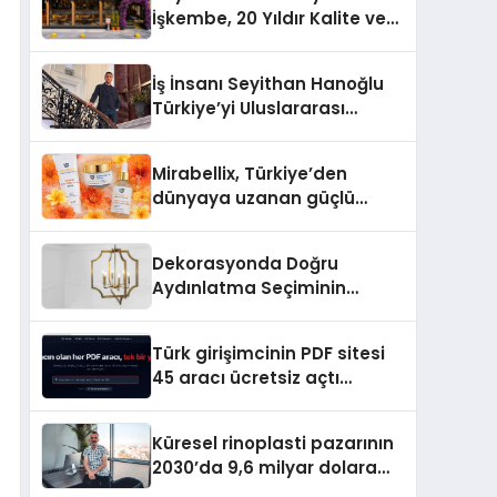
İşkembe, 20 Yıldır Kalite ve
Lezzetin Değişmeyen Adresi
İş İnsanı Seyithan Hanoğlu
Türkiye’yi Uluslararası
Arenada Tanıtmayı
Hedefliyor
Mirabellix, Türkiye’den
dünyaya uzanan güçlü
büyümesini sürdürüyor
Dekorasyonda Doğru
Aydınlatma Seçiminin
Önemi
Türk girişimcinin PDF sitesi
45 aracı ücretsiz açtı
Dosyalar sunucuya gitmiyor
Küresel rinoplasti pazarının
2030’da 9,6 milyar dolara
ulaşması bekleniyor