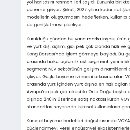
yol haritasını resmen ileri taşıdı. Bununla birli
döneme giriyor. Şirket, 2027 yılına kadar satışl
modellerin oluşturmasını hedeflerken, kullanıcı de
da genişletmeyi planlıyor.
Kurulduğu günden bu yana marka inşası, ürün geli
ve yurt dışı açılımı gibi pek çok alanda hızlı 
Kong Borsası’nda işlem görmeye başladı. Bu gel
arasında halka açılan ilk üst segment yeni elekt
segment NEV sektörünün gelişim dinamiklerini 
çıkıyor. Güçlü büyüme ivmesini arkasına alan 
arasında yurt içinden yurt dışına en hızlı açıla
Avrupa’nın pek çok ülkesi ile Orta Doğu başta 
dışında 240’ın üzerinde satış noktası kuran VO
standartları sayesinde küresel kullanıcıların g
Küresel büyüme hedefleri doğrultusunda VOYAH
güçlendirmeyi, yerel endüstriyel ekosistemler