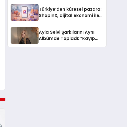
Türkiye’den küresel pazara:
ShopinX, dijital ekonomi ile
gerçek dünya alışverişini bir
araya getirmeyi hedefliyor
Ayla Selvi Şarkılarını Aynı
Albümde Topladı: “Kayıp
Kasetler 1” 31 Temmuz’da
Yayında