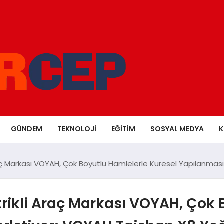
GÜNDEM
TEKNOLOJI
EĞITIM
SOSYAL MEDYA
K
 Araç Markası VOYAH, Çok Boyutlu Hamlelerle Küresel Yapılanması
ktrikli Araç Markası VOYAH, Çok