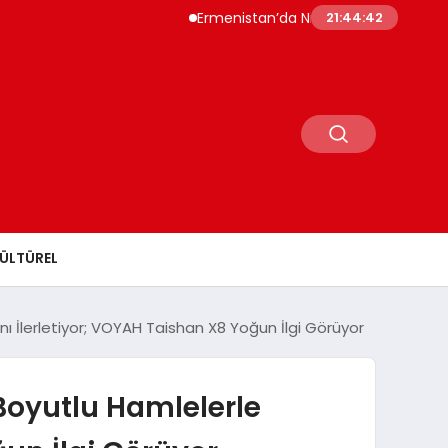
Ermenistan’da Nikol Paşinyan Yeniden Başb
21:44:43
ÜLTÜREL
nı İlerletiyor; VOYAH Taishan X8 Yoğun İlgi Görüyor
 Boyutlu Hamlelerle