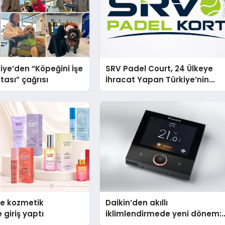
iye’den “Köpeğini İşe
SRV Padel Court, 24 Ülkeye
tası” çağrısı
İhracat Yapan Türkiye’nin
Padel Kortu Üretim Gücü
se kozmetik
Daikin’den akıllı
 giriş yaptı
iklimlendirmede yeni dönem:
Madoka Plus Türkiye’de