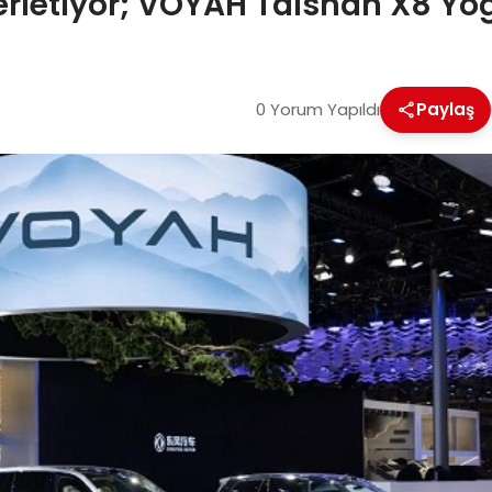
erletiyor; VOYAH Taishan X8 Yoğ
0 Yorum Yapıldı
Paylaş