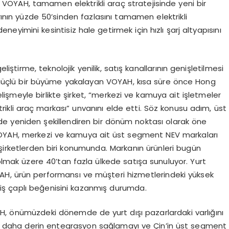
kte VOYAH, tamamen elektrikli araç stratejisinde yeni bir
arının yüzde 50’sinden fazlasını tamamen elektrikli
neyimini kesintisiz hale getirmek için hızlı şarj altyapısını
ştirme, teknolojik yenilik, satış kanallarının genişletilmesi
ve güçlü bir büyüme yakalayan VOYAH, kısa süre önce Hong
işmeyle birlikte şirket, “merkezi ve kamuya ait işletmeler
rikli araç markası” unvanını elde etti. Söz konusu adım, üst
de yeniden şekillendiren bir dönüm noktası olarak öne
VOYAH, merkezi ve kamuya ait üst segment NEV markaları
n şirketlerden biri konumunda. Markanın ürünleri bugün
olmak üzere 40’tan fazla ülkede satışa sunuluyor. Yurt
YAH, ürün performansı ve müşteri hizmetlerindeki yüksek
eniş çaplı beğenisini kazanmış durumda.
, önümüzdeki dönemde de yurt dışı pazarlardaki varlığını
le daha derin entegrasyon sağlamayı ve Çin’in üst segment