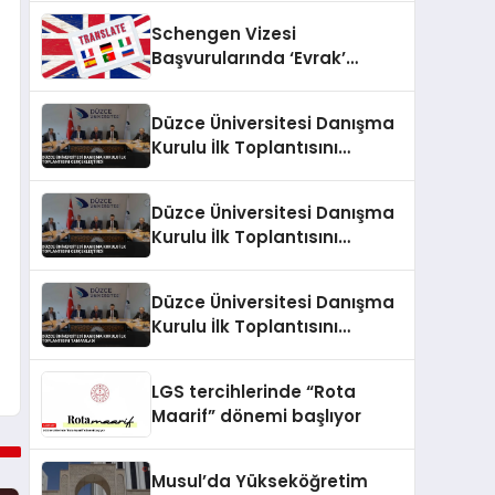
Schengen Vizesi
Başvurularında ‘Evrak’
Krizine Dikkat:
Reddedilmelerin Gizli Sebebi
Düzce Üniversitesi Danışma
Ortaya Çıktı
Kurulu İlk Toplantısını
Gerçekleştirdi
Düzce Üniversitesi Danışma
Kurulu İlk Toplantısını
Gerçekleştirdi
Düzce Üniversitesi Danışma
Kurulu İlk Toplantısını
Tamamladı
LGS tercihlerinde “Rota
Maarif” dönemi başlıyor
Musul’da Yükseköğretim