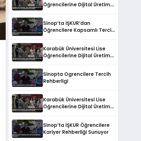
Öğrencilerine Dijital Üretim
ve Yapay Zeka Eğitimi
Veriyor
Sinop’ta İŞKUR’dan
Öğrencilere Kapsamlı Tercih
Rehberliği
Karabük Üniversitesi Lise
Öğrencilerine Dijital Üretim
ve Yapay Zeka Eğitimi
Veriyor
Sinopta Ogrencilere Tercih
Rehberligi
Karabük Üniversitesi Lise
Öğrencilerine Dijital Üretim
ve Yapay Zeka Eğitimi
Veriyor
Sinop’ta İŞKUR Öğrencilere
Kariyer Rehberliği Sunuyor