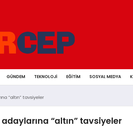
GÜNDEM
TEKNOLOJI
EĞITIM
SOSYAL MEDYA
K
a “altın” tavsiyeler
daylarına “altın” tavsiyeler