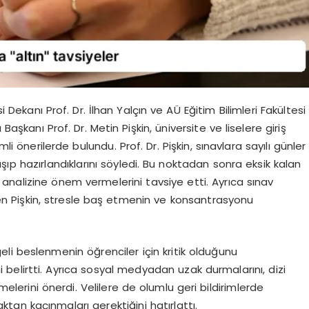
i Dekanı Prof. Dr. İlhan Yalçın ve AÜ Eğitim Bilimleri Fakültesi
Başkanı Prof. Dr. Metin Pişkin, üniversite ve liselere giriş
li önerilerde bulundu. Prof. Dr. Pişkin, sınavlara sayılı günler
lışıp hazırlandıklarını söyledi. Bu noktadan sonra eksik kalan
analizine önem vermelerini tavsiye etti. Ayrıca sınav
 Pişkin, stresle baş etmenin ve konsantrasyonu
geli beslenmenin öğrenciler için kritik olduğunu
i belirtti. Ayrıca sosyal medyadan uzak durmalarını, dizi
lerini önerdi. Velilere de olumlu geri bildirimlerde
ktan kaçınmaları gerektiğini hatırlattı.