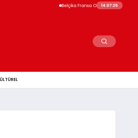
Belçika Fransa Orman Yangınları İçin Aske
14:07:26
ÜLTÜREL