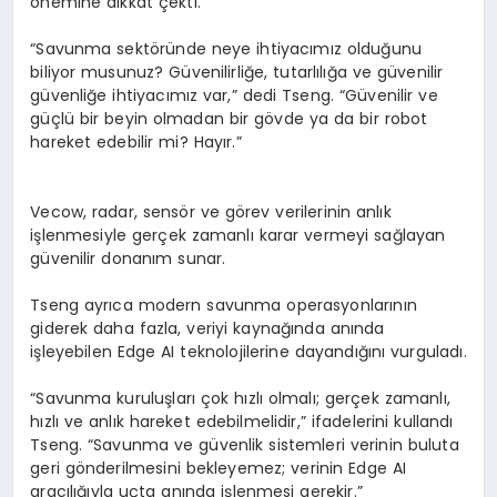
önemine dikkat çekti.
“Savunma sektöründe neye ihtiyacımız olduğunu
biliyor musunuz? Güvenilirliğe, tutarlılığa ve güvenilir
güvenliğe ihtiyacımız var,” dedi
Tseng
. “Güvenilir ve
güçlü bir beyin olmadan bir gövde ya da bir robot
hareket edebilir mi? Hayır.”
Vecow
, radar, sensör ve görev verilerinin anlık
işlenmesiyle gerçek zamanlı karar vermeyi sağlayan
güvenilir donanım sunar.
Tseng
ayrıca modern savunma operasyonlarının
giderek daha fazla, veriyi kaynağında anında
işleyebilen
Edge
AI teknolojilerine dayandığını vurguladı.
“Savunma kuruluşları çok hızlı olmalı; gerçek zamanlı,
hızlı ve anlık hareket edebilmelidir,” ifadelerini kullandı
Tseng
. “Savunma ve güvenlik sistemleri verinin buluta
geri gönderilmesini bekleyemez; verinin
Edge
AI
aracılığıyla uçta anında işlenmesi gerekir.”