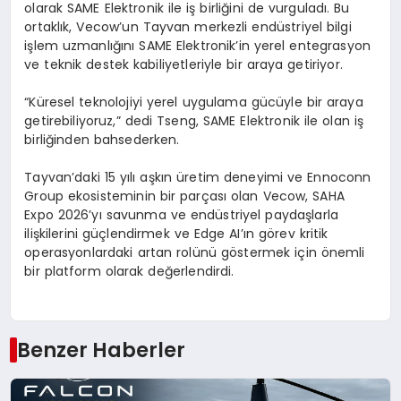
olarak SAME Elektronik ile iş birliğini de vurguladı. Bu
ortaklık,
Vecow’un
Tayvan merkezli endüstriyel bilgi
işlem uzmanlığını SAME Elektronik’in yerel entegrasyon
ve teknik destek kabiliyetleriyle bir araya getiriyor.
“Küresel teknolojiyi yerel uygulama gücüyle bir araya
getirebiliyoruz,” dedi
Tseng
, SAME Elektronik ile olan iş
birliğinden bahsederken.
Tayvan’daki 15 yılı aşkın üretim deneyimi ve
Ennoconn
Group
ekosisteminin bir parçası olan
Vecow
, SAHA
Expo 2026’yı savunma ve endüstriyel paydaşlarla
ilişkilerini güçlendirmek ve
Edge
AI’ın
görev kritik
operasyonlardaki artan rolünü göstermek için önemli
bir platform olarak değerlendirdi.
Benzer Haberler