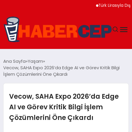
Türk Lirasıyla Dış Ticare
YAŞAM
Ana Sayfa
Yaşam
Vecow, SAHA Expo 2026’da Edge AI ve Görev Kritik Bilgi
GÜNDEM
İşlem Çözümlerini Öne Çıkardı
TEKNOLOJI
Vecow, SAHA Expo 2026’da Edge
EĞITIM
AI ve Görev Kritik Bilgi İşlem
Çözümlerini Öne Çıkardı
SOSYAL MEDYA