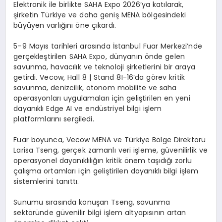
Elektronik ile birlikte SAHA Expo 2026’ya katılarak,
şirketin Türkiye ve daha geniş MENA bölgesindeki
büyüyen varlığını öne çıkardı.
5–9 Mayıs tarihleri arasında İstanbul Fuar Merkezi’nde
gerçekleştirilen SAHA Expo, dünyanın önde gelen
savunma, havacılık ve teknoloji şirketlerini bir araya
getirdi.
Vecow
,
Hall
8 |
Stand
8I-16’da görev kritik
savunma, denizcilik, otonom mobilite ve saha
operasyonları uygulamaları için geliştirilen en yeni
dayanıklı
Edge
AI ve endüstriyel bilgi işlem
platformlarını sergiledi.
Fuar boyunca,
Vecow
MENA ve Türkiye Bölge Direktörü
Larisa
Tseng
, gerçek zamanlı veri işleme, güvenilirlik ve
operasyonel dayanıklılığın kritik önem taşıdığı zorlu
çalışma ortamları için geliştirilen dayanıklı bilgi işlem
sistemlerini tanıttı.
Sunumu sırasında konuşan
Tseng
, savunma
sektöründe güvenilir bilgi işlem altyapısının artan