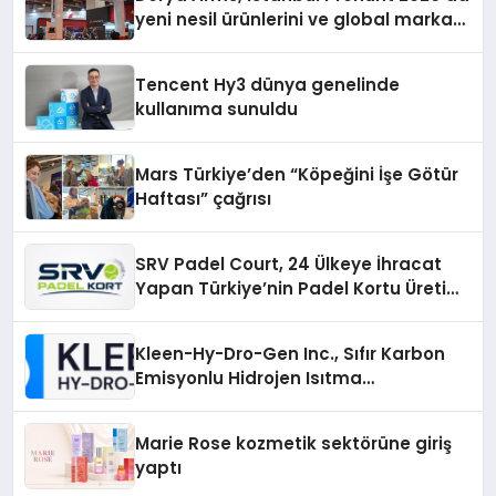
yeni nesil ürünlerini ve global marka
vizyonunu sergiledi
Tencent Hy3 dünya genelinde
kullanıma sunuldu
Mars Türkiye’den “Köpeğini İşe Götür
Haftası” çağrısı
SRV Padel Court, 24 Ülkeye İhracat
Yapan Türkiye’nin Padel Kortu Üretim
Gücü
Kleen-Hy-Dro-Gen Inc., Sıfır Karbon
Emisyonlu Hidrojen Isıtma
Teknolojisinde ISO ve TSSA
Düzenleyici Onaylarını Aldı
Marie Rose kozmetik sektörüne giriş
yaptı