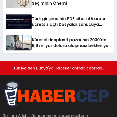
Seçiminin Önemi
Türk girişimcinin PDF sitesi 45 aracı
ücretsiz açtı Dosyalar sunucuya
gitmiyor
Küresel rinoplasti pazarının 2030’da
9,6 milyar dolara ulaşması bekleniyor
Türkiye'den Dünya'ya Haberler anında cebinde..
Reklam & İşbirliği:
habersonuclari@gmail.com