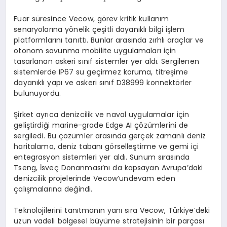
Fuar süresince
Vecow
, görev kritik kullanım
senaryolarına yönelik çeşitli dayanıklı bilgi işlem
platformlarını tanıttı. Bunlar arasında zırhlı araçlar ve
otonom savunma mobilite uygulamaları için
tasarlanan askeri sınıf sistemler yer aldı. Sergilenen
sistemlerde IP67
su geçirmez koruma, titreşime
dayanıklı yapı ve askeri sınıf D38999 konnektörler
bulunuyordu.
Şirket ayrıca denizcilik ve naval uygulamalar için
geliştirdiği marine-
grade
Edge
AI çözümlerini de
sergiledi. Bu çözümler arasında gerçek zamanlı deniz
haritalama, deniz tabanı görselleştirme ve gemi içi
entegrasyon sistemleri yer aldı. Sunum sırasında
Tseng
, İsveç Donanması’nı da kapsayan Avrupa’daki
denizcilik projelerinde
Vecow’un
devam eden
çalışmalarına değindi.
Teknolojilerini tanıtmanın yanı sıra
Vecow
, Türkiye’deki
uzun vadeli bölgesel büyüme stratejisinin bir parçası