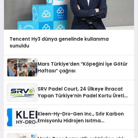
Tencent Hy3 dünya genelinde kullanıma
sunuldu
Mars Türkiye’den “Köpeğini İşe Götür
Haftası” çağrısı
SRV Padel Court, 24 Ülkeye İhracat
Yapan Türkiye’nin Padel Kortu Üretim
Gücü
Kleen-Hy-Dro-Gen Inc., Sıfır Karbon
Emisyonlu Hidrojen Isıtma
Teknolojisinde ISO ve TSSA
Düzenleyici Onaylarını Aldı