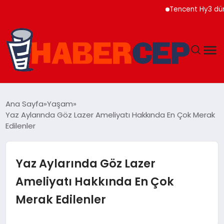
Tencent Hy3 dünya gen
YAŞAM
Ana Sayfa
Yaşam
Yaz Aylarında Göz Lazer Ameliyatı Hakkında En Çok Merak
GÜNDEM
Edilenler
TEKNOLOJI
Yaz Aylarında Göz Lazer
EĞITIM
Ameliyatı Hakkında En Çok
Merak Edilenler
SOSYAL MEDYA