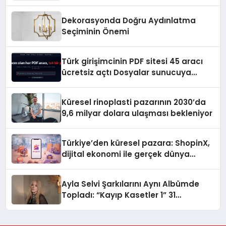
Dekorasyonda Doğru Aydınlatma
Seçiminin Önemi
Türk girişimcinin PDF sitesi 45 aracı
ücretsiz açtı Dosyalar sunucuya
gitmiyor
Küresel rinoplasti pazarının 2030’da
9,6 milyar dolara ulaşması bekleniyor
Türkiye’den küresel pazara: ShopinX,
dijital ekonomi ile gerçek dünya
alışverişini bir araya getirmeyi
hedefliyor
Ayla Selvi Şarkılarını Aynı Albümde
Topladı: “Kayıp Kasetler 1” 31
Temmuz’da Yayında