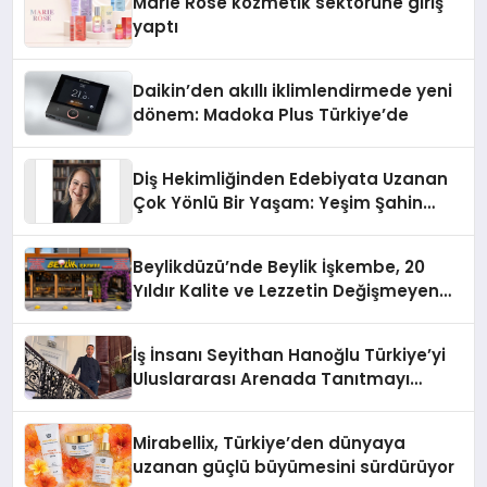
Marie Rose kozmetik sektörüne giriş
yaptı
Daikin’den akıllı iklimlendirmede yeni
dönem: Madoka Plus Türkiye’de
Diş Hekimliğinden Edebiyata Uzanan
Çok Yönlü Bir Yaşam: Yeşim Şahin
Yaman
Beylikdüzü’nde Beylik İşkembe, 20
Yıldır Kalite ve Lezzetin Değişmeyen
Adresi
İş İnsanı Seyithan Hanoğlu Türkiye’yi
Uluslararası Arenada Tanıtmayı
Hedefliyor
Mirabellix, Türkiye’den dünyaya
uzanan güçlü büyümesini sürdürüyor