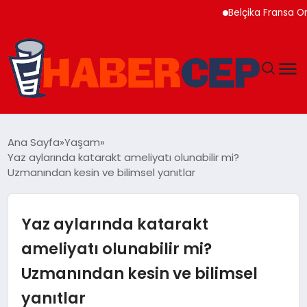
Belçika Fransa Orman 
YAŞAM
Ana Sayfa
Yaşam
Yaz aylarında katarakt ameliyatı olunabilir mi?
GÜNDEM
Uzmanından kesin ve bilimsel yanıtlar
TEKNOLOJI
Yaz aylarında katarakt
EĞITIM
ameliyatı olunabilir mi?
Uzmanından kesin ve bilimsel
SOSYAL MEDYA
yanıtlar