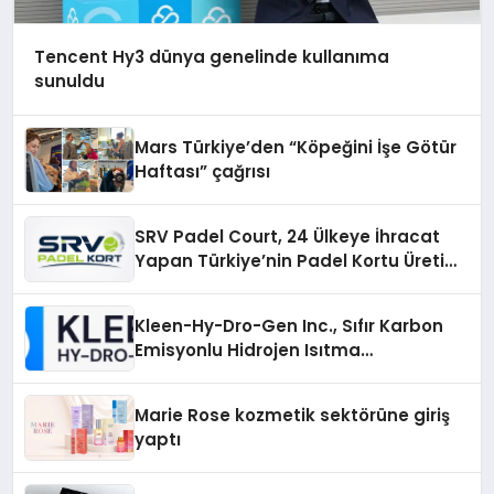
Tencent Hy3 dünya genelinde kullanıma
sunuldu
Mars Türkiye’den “Köpeğini İşe Götür
Haftası” çağrısı
SRV Padel Court, 24 Ülkeye İhracat
Yapan Türkiye’nin Padel Kortu Üretim
Gücü
Kleen-Hy-Dro-Gen Inc., Sıfır Karbon
Emisyonlu Hidrojen Isıtma
Teknolojisinde ISO ve TSSA
Düzenleyici Onaylarını Aldı
Marie Rose kozmetik sektörüne giriş
yaptı