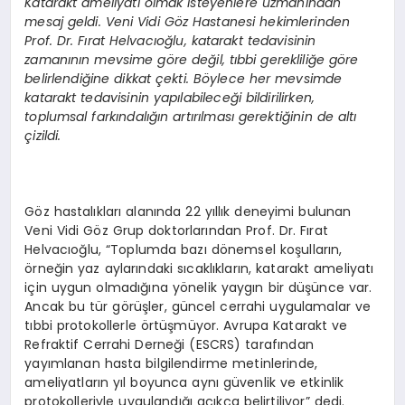
Katarakt ameliyatı olmak isteyenlere uzmanından
mesaj geldi. Veni Vidi G
ö
z Hastanesi hekimlerinden
Prof. Dr. Fı
rat Helvac
ıoğlu, katarakt tedavisinin
zamanının mevsime g
ö
re de
ğil, tıbbi gerekliliğe g
ö
re
belirlendiğine dikkat çekti. B
ö
ylece her mevsimde
katarakt tedavisinin yapılabileceği bildirilirken,
toplumsal farkı
ndal
ığın artırılması gerektiğinin de altı
çizildi.
Göz hastalıkları alanında 22 yıllık deneyimi bulunan
Veni Vidi Göz Grup doktorlarından Prof. Dr. Fırat
Helvacıoğlu, “Toplumda bazı dönemsel koşulların,
örneğin yaz aylarındaki sıcaklıkların, katarakt ameliyatı
için uygun olmadığına yönelik yaygın bir düşünce var.
Ancak bu tür görüşler, güncel cerrahi uygulamalar ve
tıbbi protokollerle örtüşmüyor. Avrupa Katarakt ve
Refraktif Cerrahi Derneği (ESCRS) tarafından
yayımlanan hasta bilgilendirme metinlerinde,
ameliyatların yıl boyunca aynı güvenlik ve etkinlik
protokolleriyle uygulandığı açıkça belirtiliyor” dedi.