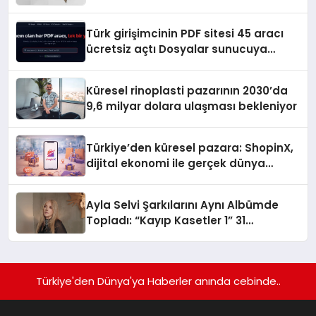
Türk girişimcinin PDF sitesi 45 aracı
ücretsiz açtı Dosyalar sunucuya
gitmiyor
Küresel rinoplasti pazarının 2030’da
9,6 milyar dolara ulaşması bekleniyor
Türkiye’den küresel pazara: ShopinX,
dijital ekonomi ile gerçek dünya
alışverişini bir araya getirmeyi
hedefliyor
Ayla Selvi Şarkılarını Aynı Albümde
Topladı: “Kayıp Kasetler 1” 31
Temmuz’da Yayında
Türkiye'den Dünya'ya Haberler anında cebinde..