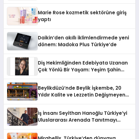
Teknolojisinde ISO ve TSSA
Düzenleyici Onaylarını Aldı
Marie Rose kozmetik sektörüne giriş
yaptı
Daikin’den akıllı iklimlendirmede yeni
dönem: Madoka Plus Türkiye’de
Diş Hekimliğinden Edebiyata Uzanan
Çok Yönlü Bir Yaşam: Yeşim Şahin
Yaman
Beylikdüzü’nde Beylik İşkembe, 20
Yıldır Kalite ve Lezzetin Değişmeyen
Adresi
İş İnsanı Seyithan Hanoğlu Türkiye’yi
Uluslararası Arenada Tanıtmayı
Hedefliyor
Mirabellix, Türkiye’den dünyaya