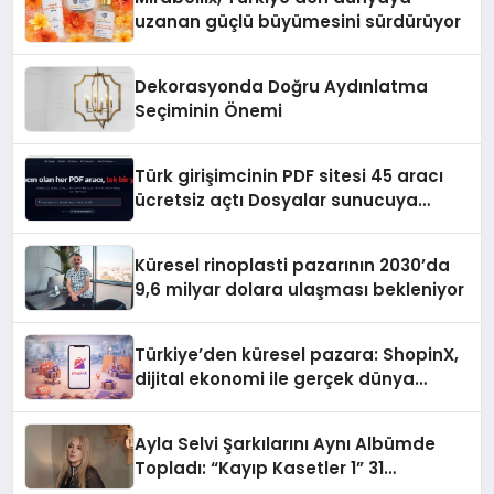
uzanan güçlü büyümesini sürdürüyor
Dekorasyonda Doğru Aydınlatma
Seçiminin Önemi
Türk girişimcinin PDF sitesi 45 aracı
ücretsiz açtı Dosyalar sunucuya
gitmiyor
Küresel rinoplasti pazarının 2030’da
9,6 milyar dolara ulaşması bekleniyor
Türkiye’den küresel pazara: ShopinX,
dijital ekonomi ile gerçek dünya
alışverişini bir araya getirmeyi
hedefliyor
Ayla Selvi Şarkılarını Aynı Albümde
Topladı: “Kayıp Kasetler 1” 31
Temmuz’da Yayında