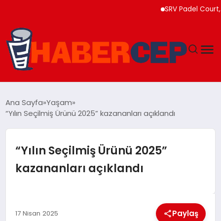
SRV Padel Court, 24 Ül
YAŞAM
Ana Sayfa
Yaşam
“Yılın Seçilmiş Ürünü 2025” kazananları açıklandı
GÜNDEM
TEKNOLOJI
“Yılın Seçilmiş Ürünü 2025”
kazananları açıklandı
EĞITIM
SOSYAL MEDYA
Paylaş
17 Nisan 2025