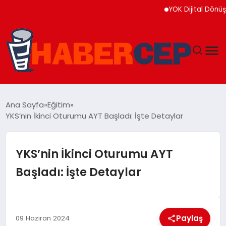
YOK Dijital Dönüşüm İçi
YAŞAM
Ana Sayfa
Eğitim
YKS’nin İkinci Oturumu AYT Başladı: İşte Detaylar
GÜNDEM
TEKNOLOJI
YKS’nin İkinci Oturumu AYT
Başladı: İşte Detaylar
EĞITIM
SOSYAL MEDYA
Paylaş
09 Haziran 2024