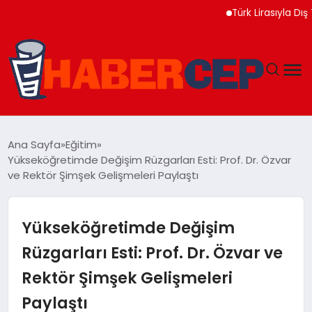
Türk Lirasıyla Dış Ticar
YAŞAM
Ana Sayfa
Eğitim
Yükseköğretimde Değişim Rüzgarları Esti: Prof. Dr. Özvar
GÜNDEM
ve Rektör Şimşek Gelişmeleri Paylaştı
TEKNOLOJI
Yükseköğretimde Değişim
EĞITIM
Rüzgarları Esti: Prof. Dr. Özvar ve
Rektör Şimşek Gelişmeleri
SOSYAL MEDYA
Paylaştı