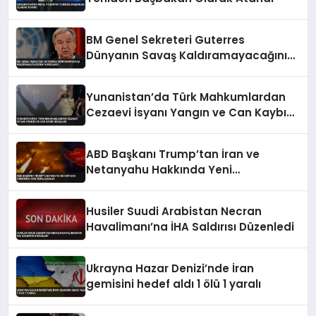
BM Genel Sekreteri Guterres
Dünyanın Savaş Kaldıramayacağını
Vurguladı
Yunanistan’da Türk Mahkumlardan
Cezaevi İsyanı Yangın ve Can Kaybı
İddiaları
ABD Başkanı Trump’tan İran ve
Netanyahu Hakkında Yeni
Açıklamalar
Husiler Suudi Arabistan Necran
Havalimanı’na İHA Saldırısı Düzenledi
Ukrayna Hazar Denizi’nde İran
gemisini hedef aldı 1 ölü 1 yaralı