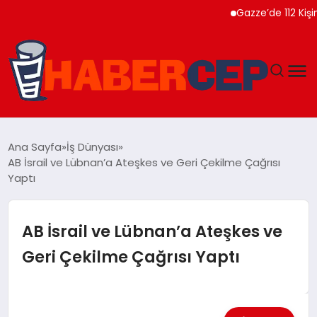
Gazze’de 112 Kişinin Na
YAŞAM
Ana Sayfa
İş Dünyası
AB İsrail ve Lübnan’a Ateşkes ve Geri Çekilme Çağrısı
GÜNDEM
Yaptı
TEKNOLOJI
AB İsrail ve Lübnan’a Ateşkes ve
EĞITIM
Geri Çekilme Çağrısı Yaptı
SOSYAL MEDYA