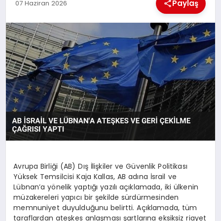
KÜLTÜREL
Paylaş
07 Haziran 2026
Avrupa Birliği (AB) Dış İlişkiler ve Güvenlik Politikası
Yüksek Temsilcisi Kaja Kallas, AB adına İsrail ve
Lübnan’a yönelik yaptığı yazılı açıklamada, iki ülkenin
müzakereleri yapıcı bir şekilde sürdürmesinden
memnuniyet duyulduğunu belirtti. Açıklamada, tüm
taraflardan ateşkes anlaşması şartlarına eksiksiz riayet