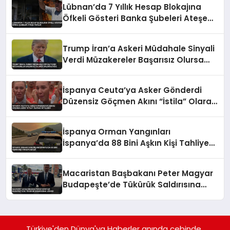
Lübnan’da 7 Yıllık Hesap Blokajına
Öfkeli Gösteri Banka Şubeleri Ateşe
Verildi
Trump İran’a Askeri Müdahale Sinyali
Verdi Müzakereler Başarısız Olursa
Saldıracağız
İspanya Ceuta’ya Asker Gönderdi
Düzensiz Göçmen Akını “İstila” Olarak
Nitelendi
İspanya Orman Yangınları
İspanya’da 88 Bini Aşkın Kişi Tahliye
Edildi
Macaristan Başbakanı Peter Magyar
Budapeşte’de Tükürük Saldırısına
Uğradı
Türkiye'den Dünya'ya Haberler anında cebinde..