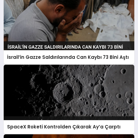
İsrail’in Gazze Saldırılarında Can Kaybı 73 Bini Aştı
SpaceX Roketi Kontrolden Çıkarak Ay’a Çarptı