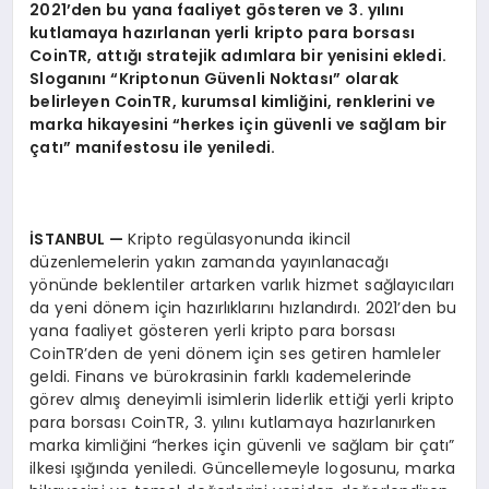
2021’
den bu yana faaliyet g
ö
steren ve 3. y
ı
l
ı
n
ı
kutlamaya haz
ı
rlanan yerli kripto para borsas
ı
CoinTR, attığı
stratejik ad
ı
mlara bir yenisini ekledi.
Slogan
ı
n
ı “
Kriptonun G
ü
venli Noktas
ı”
olarak
belirleyen CoinTR, kurumsal kimli
ğ
ini, renklerini ve
marka hikayesini
“
herkes i
ç
in g
ü
venli ve sa
ğ
lam bir
ç
at
ı”
manifestosu ile yeniledi.
İ
STANBUL
—
Kripto regülasyonunda ikincil
düzenlemelerin yakın zamanda yayınlanacağı
yönünde beklentiler artarken varlık hizmet sağlayıcıları
da yeni dönem için hazırlıklarını hızlandırdı. 2021’den bu
yana faaliyet gösteren yerli kripto para borsası
CoinTR’den de yeni dönem için ses getiren hamleler
geldi. Finans ve bürokrasinin farklı kademelerinde
görev almış deneyimli isimlerin liderlik ettiği yerli kripto
para borsası CoinTR, 3. yılını kutlamaya hazırlanırken
marka kimliğini “herkes için güvenli ve sağlam bir çatı”
ilkesi ışığında yeniledi. Güncellemeyle logosunu, marka