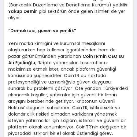
(Bankacılık Düzenleme ve Denetleme Kurumu) yetkilisi
Yakup Demir
gibi sektörün önde gelen isimleri de yer
alıyor.
“
Demokrasi, g
ü
ven ve yenilik
”
Yeni marka kimliğini ve kurumsal mesajlarını
oluştururken hep kullanıcı içgörülerinden hem de
pazar görünümünden yararlanan
CoinTR’nin CEO’su
Ali E
ş
elio
ğ
lu
, “Kripto yatırımcıları tasarruflarını
maksimize etmek ister, ancak platform güvenliği
konusunda şüphecidirler. CoinTR bu noktada
profesyonelliği ve uzmanlığıyla güven duygusu
sunarak bu problemi çözüyor. Öte yandan Türkiye’deki
ekonomik koşullar, yatırımlar için güvenli bir liman
arayışını beraberinde getiriyor. ‘Kriptonun Güvenli
Noktası’ sloganını sahiplenen CoinTR, istikrarsızlık ve
dolandırıcılık riskleri olmadan varlıklarını yönetmek
isteyen yatırımcılar için sağlam, istikrarlı ve güvenli bir
platform olarak konumlanıyor. CoinTR’nin değişken bir
piyasadaki istikrarlı bir el olarak üstlendiği görev,