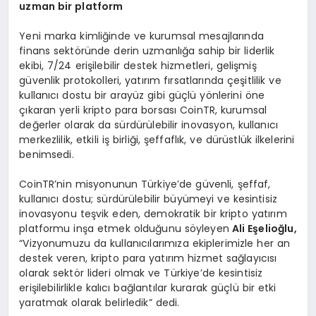
uzman bir platform
Yeni marka kimliğinde ve kurumsal mesajlarında
finans sektöründe derin uzmanlığa sahip bir liderlik
ekibi, 7/24 erişilebilir destek hizmetleri, gelişmiş
güvenlik protokolleri, yatırım fırsatlarında çeşitlilik ve
kullanıcı dostu bir arayüz gibi güçlü yönlerini öne
çıkaran yerli kripto para borsası CoinTR, kurumsal
değerler olarak da sürdürülebilir inovasyon, kullanıcı
merkezlilik, etkili iş birliği, şeffaflık, ve dürüstlük ilkelerini
benimsedi.
CoinTR’nin misyonunun Türkiye’de güvenli, şeffaf,
kullanıcı dostu; sürdürülebilir büyümeyi ve kesintisiz
inovasyonu teşvik eden, demokratik bir kripto yatırım
platformu inşa etmek olduğunu söyleyen
Ali E
ş
elio
ğ
lu,
“Vizyonumuzu da kullanıcılarımıza ekiplerimizle her an
destek veren, kripto para yatırım hizmet sağlayıcısı
olarak sektör lideri olmak ve Türkiye’de kesintisiz
erişilebilirlikle kalıcı bağlantılar kurarak güçlü bir etki
yaratmak olarak belirledik” dedi.