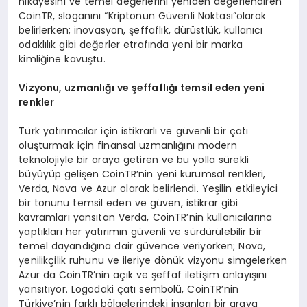
hikayesini ve temel değerlerini yeniden değerlendiren
CoinTR, sloganını “Kriptonun Güvenli Noktası”olarak
belirlerken; inovasyon, şeffaflık, dürüstlük, kullanıcı
odaklılık gibi değerler etrafında yeni bir marka
kimliğine kavuştu.
Vizyonu, uzmanl
ığı ve ş
effafl
ığı
temsil eden yeni
renkler
Türk yatırımcılar için istikrarlı ve güvenli bir çatı
oluşturmak için finansal uzmanlığını modern
teknolojiyle bir araya getiren ve bu yolla sürekli
büyüyüp gelişen CoinTR’nin yeni kurumsal renkleri,
Verda, Nova ve Azur olarak belirlendi. Yeşilin etkileyici
bir tonunu temsil eden ve güven, istikrar gibi
kavramları yansıtan Verda, CoinTR’nin kullanıcılarına
yaptıkları her yatırımın güvenli ve sürdürülebilir bir
temel dayandığına dair güvence veriyorken; Nova,
yenilikçilik ruhunu ve ileriye dönük vizyonu simgelerken
Azur da CoinTR’nin açık ve şeffaf iletişim anlayışını
yansıtıyor. Logodaki çatı sembolü, CoinTR’nin
Türkiye’nin farklı bölgelerindeki insanları bir araya