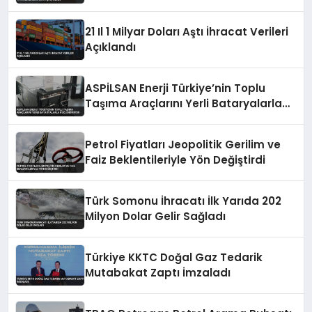
Göktaş Açıkladı
21 Il 1 Milyar Doları Aştı İhracat Verileri
Açıklandı
ASPİLSAN Enerji Türkiye’nin Toplu
Taşıma Araçlarını Yerli Bataryalarla
Güçlendiriyor
Petrol Fiyatları Jeopolitik Gerilim ve
Faiz Beklentileriyle Yön Değiştirdi
Türk Somonu İhracatı İlk Yarıda 202
Milyon Dolar Gelir Sağladı
Türkiye KKTC Doğal Gaz Tedarik
Mutabakat Zaptı İmzaladı