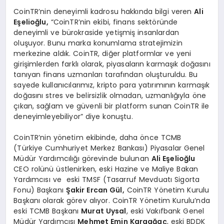
CoinTR’nin deneyimli kadrosu hakkında bilgi veren
Ali
E
ş
elio
ğ
lu,
“CoinTR’nin ekibi, finans sektöründe
deneyimli ve bürokraside yetişmiş insanlardan
oluşuyor. Bunu marka konumlama stratejimizin
merkezine aldık. CoinTR, diğer platformlar ve yeni
girişimlerden farklı olarak, piyasaların karmaşık doğasını
tanıyan finans uzmanları tarafından oluşturuldu. Bu
sayede kullanıcılarımız, kripto para yatırımının karmaşık
doğasını stres ve belirsizlik olmadan, uzmanlığıyla öne
çıkan, sağlam ve güvenli bir platform sunan CoinTR ile
deneyimleyebiliyor” diye konuştu.
CoinTR’nin yönetim ekibinde, daha önce TCMB
(Türkiye Cumhuriyet Merkez Bankası) Piyasalar Genel
Müdür Yardımcılığı görevinde bulunan
Ali E
ş
elio
ğ
lu
CEO rolünü üstlenirken, eski Hazine ve Maliye Bakan
Yardımcısı ve eski TMSF (Tasarruf Mevduatı Sigorta
Fonu) Başkanı
Ş
akir Ercan G
ü
l,
CoinTR Yönetim Kurulu
Başkanı olarak görev alıyor. CoinTR Yönetim Kurulu’nda
eski TCMB Başkanı
Murat Uysal
, eski Vakıfbank Genel
Müdür Yardımcısı
Mehmet Emin Karaa
ğ
a
ç
, eski BDDK