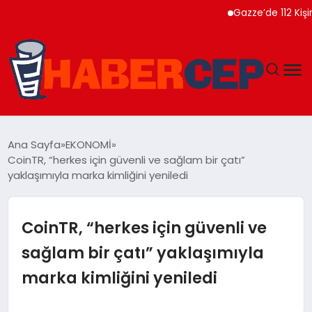
Gazze’de 112 Kişinin Naa
YAŞAM
Ana Sayfa
EKONOMİ
CoinTR, “herkes için güvenli ve sağlam bir çatı”
GÜNDEM
yaklaşımıyla marka kimliğini yeniledi
TEKNOLOJI
CoinTR, “herkes için güvenli ve
EĞITIM
sağlam bir çatı” yaklaşımıyla
marka kimliğini yeniledi
SOSYAL MEDYA