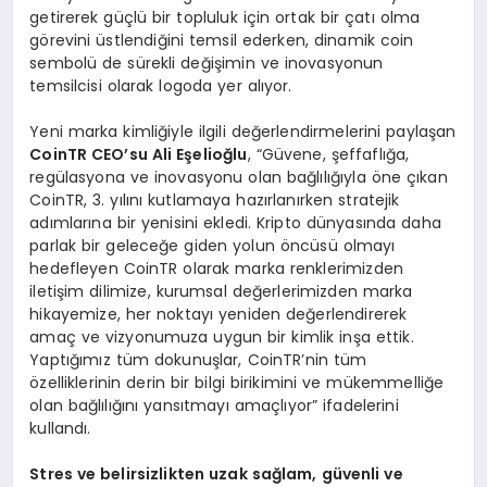
getirerek güçlü bir topluluk için ortak bir çatı olma
görevini üstlendiğini temsil ederken, dinamik coin
sembolü de sürekli değişimin ve inovasyonun
temsilcisi olarak logoda yer alıyor.
Yeni marka kimliğiyle ilgili değerlendirmelerini paylaşan
CoinTR CEO’
su Ali E
ş
elio
ğ
lu
, “Güvene, şeffaflığa,
regülasyona ve inovasyonu olan bağlılığıyla öne çıkan
CoinTR, 3. yılını kutlamaya hazırlanırken stratejik
adımlarına bir yenisini ekledi. Kripto dünyasında daha
parlak bir geleceğe giden yolun öncüsü olmayı
hedefleyen CoinTR olarak marka renklerimizden
iletişim dilimize, kurumsal değerlerimizden marka
hikayemize, her noktayı yeniden değerlendirerek
amaç ve vizyonumuza uygun bir kimlik inşa ettik.
Yaptığımız tüm dokunuşlar, CoinTR’nin tüm
özelliklerinin derin bir bilgi birikimini ve mükemmelliğe
olan bağlılığını yansıtmayı amaçlıyor” ifadelerini
kullandı.
Stres ve belirsizlikten uzak sa
ğ
lam, g
ü
venli ve