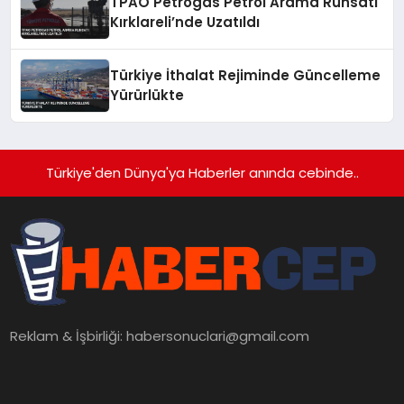
TPAO Petrogas Petrol Arama Ruhsatı
Kırklareli’nde Uzatıldı
Türkiye İthalat Rejiminde Güncelleme
Yürürlükte
Türkiye'den Dünya'ya Haberler anında cebinde..
Reklam & İşbirliği:
habersonuclari@gmail.com