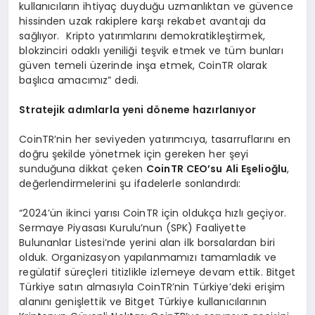
kullanıcıların ihtiyaç duyduğu uzmanlıktan ve güvence
hissinden uzak rakiplere karşı rekabet avantajı da
sağlıyor. Kripto yatırımlarını demokratikleştirmek,
blokzinciri odaklı yeniliği teşvik etmek ve tüm bunları
güven temeli üzerinde inşa etmek, CoinTR olarak
başlıca amacımız” dedi.
Stratejik ad
ı
mlarla yeni d
ö
neme haz
ı
rlan
ı
yor
CoinTR’nin her seviyeden yatırımcıya, tasarruflarını en
doğru şekilde yönetmek için gereken her şeyi
sunduğuna dikkat çeken
CoinTR CEO’su Ali E
ş
elio
ğ
lu
,
değerlendirmelerini şu ifadelerle sonlandırdı:
“2024’ün ikinci yarısı CoinTR için oldukça hızlı geçiyor.
Sermaye Piyasası Kurulu’nun (SPK) Faaliyette
Bulunanlar Listesi’nde yerini alan ilk borsalardan biri
olduk. Organizasyon yapılanmamızı tamamladık ve
regülatif süreçleri titizlikle izlemeye devam ettik. Bitget
Türkiye satın almasıyla CoinTR’nin Türkiye’deki erişim
alanını genişlettik ve Bitget Türkiye kullanıcılarının