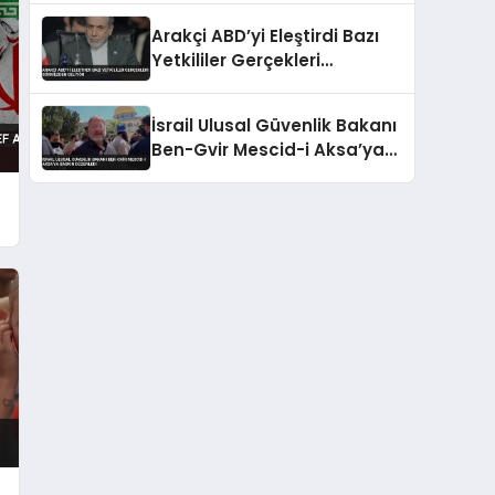
Arakçi ABD’yi Eleştirdi Bazı
Yetkililer Gerçekleri
Görmezden Geliyor
İsrail Ulusal Güvenlik Bakanı
Ben-Gvir Mescid-i Aksa’ya
Baskın Düzenledi
n