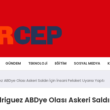
GÜNDEM
TEKNOLOJI
EĞITIM
SOSYAL MEDYA
K
z ABDye Olası Askeri Saldırı İçin İnsani Felaket Uyarısı Yaptı
riguez ABDye Olası Askeri Saldır