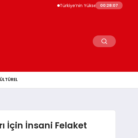
Türkiye’nin Yüksek Teknolojili Ürün İhracatı 5
00:28:08
ÜLTÜREL
ı İçin İnsani Felaket