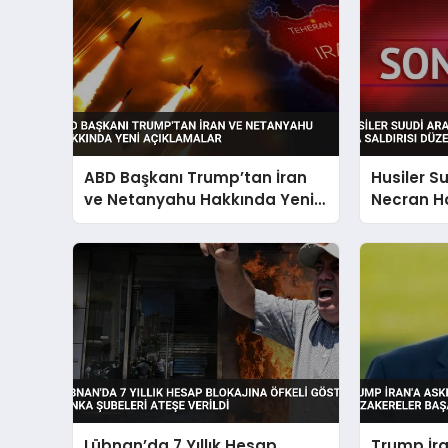
ABD Başkanı Trump’tan İran
Husiler S
ve Netanyahu Hakkında Yeni
Necran H
Açıklamalar
Saldırısı 
Lübnan’da 7 Yıllık Hesap
Trump İr