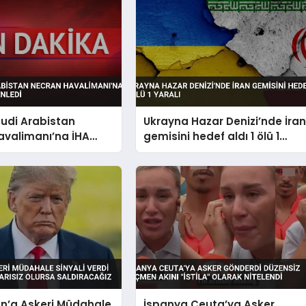
uudi Arabistan
Ukrayna Hazar Denizi’nde İra
avalimanı’na İHA
gemisini hedef aldı 1 ölü 1
Düzenledi
yaralı
an’a Askeri Müdahale
İspanya Ceuta’ya Asker