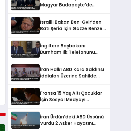
Magyar Budapeşte’de
Tükürük Saldırısına Uğradı
İsrailli Bakan Ben-Gvir’den
Batı Şeria İçin Gazze Benzeri
Yıkım Çağrısı
İngiltere Başbakanı
Burnham İlk Telefonunu
Trump’a Verdi Görüşmeyi
Değerlendirdi
İran Halkı ABD Kara Saldırısı
İddiaları Üzerine Sahilde
Silahlı Devriye Geziyor
Fransa 15 Yaş Altı Çocuklar
İçin Sosyal Medyayı
Yasaklayan Yasayı Kabul
Etti
İran Ürdün’deki ABD Üssünü
Vurdu 2 Asker Hayatını
Kaybetti