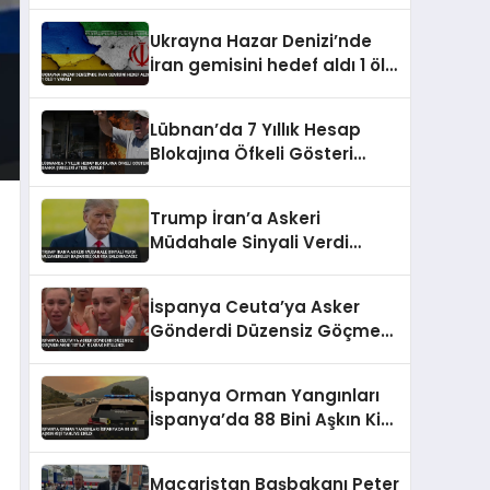
Saldırısı Düzenledi
Ukrayna Hazar Denizi’nde
İran gemisini hedef aldı 1 ölü
1 yaralı
Lübnan’da 7 Yıllık Hesap
Blokajına Öfkeli Gösteri
Banka Şubeleri Ateşe Verildi
Trump İran’a Askeri
Müdahale Sinyali Verdi
Müzakereler Başarısız
Olursa Saldıracağız
İspanya Ceuta’ya Asker
Gönderdi Düzensiz Göçmen
Akını “İstila” Olarak Nitelendi
İspanya Orman Yangınları
İspanya’da 88 Bini Aşkın Kişi
Tahliye Edildi
Macaristan Başbakanı Peter