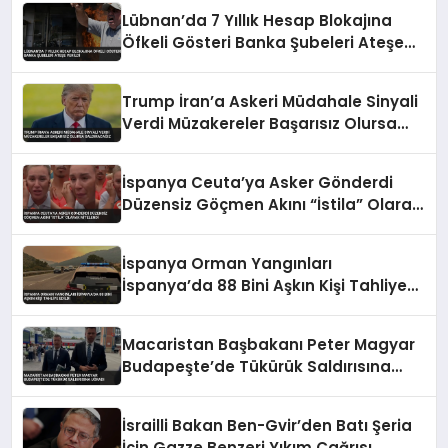
Lübnan’da 7 Yıllık Hesap Blokajına
Öfkeli Gösteri Banka Şubeleri Ateşe
Verildi
Trump İran’a Askeri Müdahale Sinyali
Verdi Müzakereler Başarısız Olursa
Saldıracağız
İspanya Ceuta’ya Asker Gönderdi
Düzensiz Göçmen Akını “İstila” Olarak
Nitelendi
İspanya Orman Yangınları
İspanya’da 88 Bini Aşkın Kişi Tahliye
Edildi
Macaristan Başbakanı Peter Magyar
Budapeşte’de Tükürük Saldırısına
Uğradı
İsrailli Bakan Ben-Gvir’den Batı Şeria
İçin Gazze Benzeri Yıkım Çağrısı