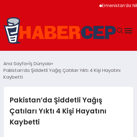
Ermenistan’da Nikol P
YAŞAM
Ana Sayfa
İş Dünyası
Pakistan’da Şiddetli Yağış Çatıları Yıktı 4 Kişi Hayatını
GÜNDEM
Kaybetti
TEKNOLOJI
Pakistan’da Şiddetli Yağış
EĞITIM
Çatıları Yıktı 4 Kişi Hayatını
Kaybetti
SOSYAL MEDYA