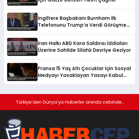
İngiltere Başbakanı Burnham İlk
Telefonunu Trump’a Verdi Görüşmeyi
Değerlendirdi
İran Halkı ABD Kara Saldırısı İddiaları
Üzerine Sahilde Silahlı Devriye Geziyor
Fransa 15 Yaş Altı Çocuklar İçin Sosyal
Medyayı Yasaklayan Yasayı Kabul
Etti
Türkiye'den Dünya'ya Haberler anında cebinde..