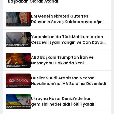
Başbakan Olarak Atandı
BM Genel Sekreteri Guterres
Dünyanın Savaş Kaldıramayacağını
Vurguladı
Yunanistan’da Türk Mahkumlardan
Cezaevi İsyanı Yangın ve Can Kaybı
İddiaları
ABD Başkanı Trump’tan İran ve
Netanyahu Hakkında Yeni
Açıklamalar
Husiler Suudi Arabistan Necran
Havalimanı’na İHA Saldırısı Düzenledi
Ukrayna Hazar Denizi’nde İran
gemisini hedef aldı 1 ölü 1 yaralı