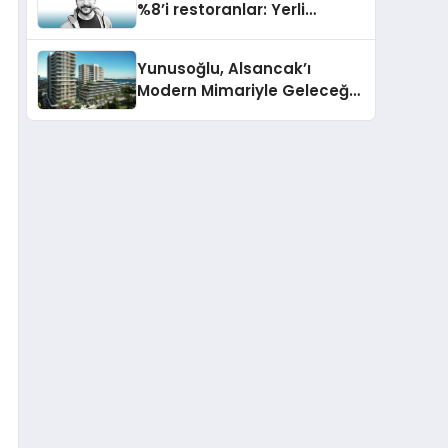
%8’i restoranlar: Yerli
girişimden artan maliyetlere
çözüm
Yunusoğlu, Alsancak’ı
Modern Mimariyle Geleceğe
Taşıyacak