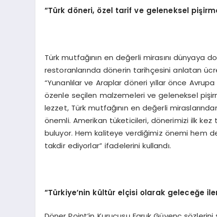
”Türk döneri, özel tarif ve geleneksel pişir
Türk mutfağının en değerli mirasını dünyaya do
restoranlarında dönerin tarihçesini anlatan ücr
“Yunanlılar ve Araplar döneri yıllar önce Avrupa 
özenle seçilen malzemeleri ve geleneksel pişir
lezzet, Türk mutfağının en değerli miraslarında
önemli. Amerikan tüketicileri, dönerimizi ilk kez
buluyor. Hem kaliteye verdiğimiz önemi hem de
takdir ediyorlar” ifadelerini kullandı.
”Türkiye’nin kültür elçisi olarak geleceğe ile
Döner Point’in Kurucusu Faruk Güvenç sözlerini