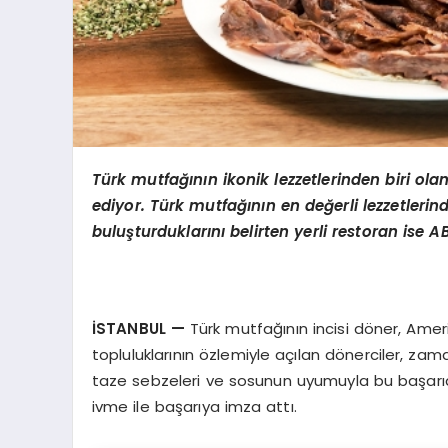
Türk mutfağının ikonik lezzetlerinden biri ola
ediyor. Türk mutfağını
n en de
ğerli lezzetlerin
buluşturduklarını belirten yerli restoran ise A
İSTANBUL
—
Türk mutfağının incisi döner, Ame
topluluklarının özlemiyle açılan dönerciler, zaman
taze sebzeleri ve sosunun uyumuyla bu başarıda
ivme ile başarıya imza attı.