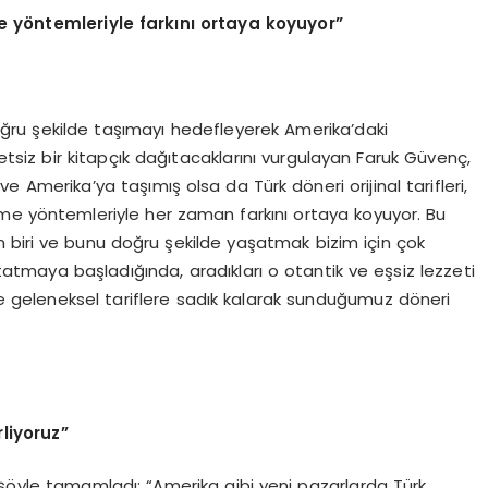
me yöntemleriyle farkını ortaya koyuyor”
ğru şekilde taşımayı hedefleyerek Amerika’daki
etsiz bir kitapçık dağıtacaklarını vurgulayan Faruk Güvenç,
ve Amerika’ya taşımış olsa da Türk döneri orijinal tarifleri,
me yöntemleriyle her zaman farkını ortaya koyuyor. Bu
n biri ve bunu doğru şekilde yaşatmak bizim için çok
 tatmaya başladığında, aradıkları o otantik ve eşsiz lezzeti
 geleneksel tariflere sadık kalarak sunduğumuz döneri
rliyoruz”
 şöyle tamamladı: “Amerika gibi yeni pazarlarda Türk