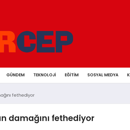
GÜNDEM
TEKNOLOJI
EĞITIM
SOSYAL MEDYA
K
mağını fethediyor
rın damağını fethediyor