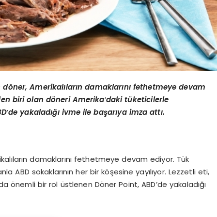
n d
ö
ner,
Amerikalıların damaklarını fethetmeye devam
den biri olan d
ö
neri Amerika
’
daki tüketicilerle
BD
’
de yakaladığı ivme ile başarıya imza attı.
rikalıların damaklarını fethetmeye devam ediyor. Tük
la ABD sokaklarının her bir köşesine yayılıyor. Lezzetli eti,
 önemli bir rol üstlenen Döner Point, ABD’de yakaladığı