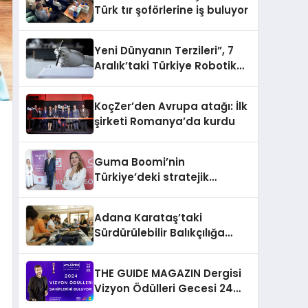
Türk tır şoförlerine iş buluyor
Yeni Dünyanın Terzileri”, 7
Aralık’taki Türkiye Robotik
ve Otomasyon Zirvesi’nde,
üçüncü kez bir araya geliyor
KoçZer’den Avrupa atağı: İlk
şirketi Romanya’da kurdu
Guma Boomi’nin
Türkiye’deki stratejik
partneri oldu
Adana Karataş’taki
Sürdürülebilir Balıkçılığa
Destek Projesi ilk yılını
tamamladı
THE GUIDE MAGAZIN Dergisi
Vizyon Ödülleri Gecesi 24
Aralık’ta