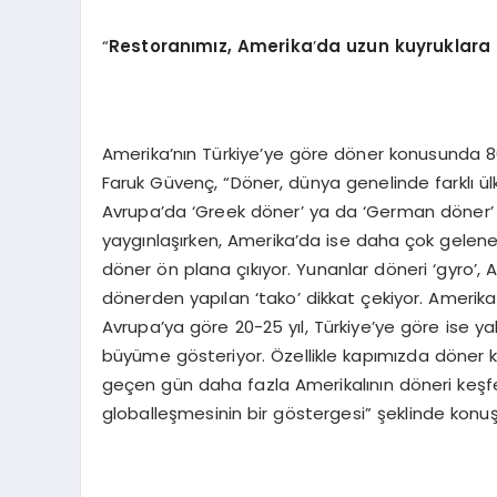
“
Restoran
ımız, Amerika
’
da uzun kuyruklara
Amerika’nın Türkiye’ye göre döner konusunda 80
Faruk Güvenç, “Döner, dünya genelinde farklı ül
Avrupa’da ‘Greek döner’ ya da ‘German döner’ ol
yaygınlaşırken, Amerika’da ise daha çok gelen
döner ön plana çıkıyor. Yunanlar döneri ‘gyro’, 
dönerden yapılan ‘tako’ dikkat çekiyor. Amerika
Avrupa’ya göre 20-25 yıl, Türkiye’ye göre ise ya
büyüme gösteriyor. Özellikle kapımızda döner k
geçen gün daha fazla Amerikalının döneri keşf
globalleşmesinin bir göstergesi” şeklinde konuş