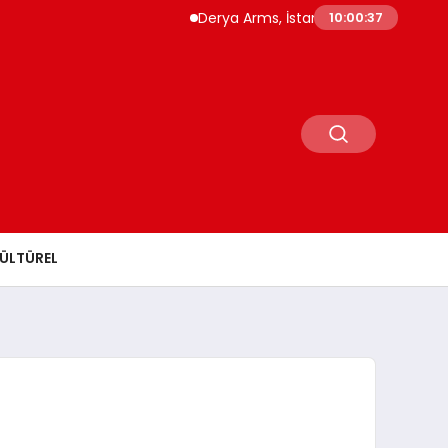
Derya Arms, İstanbul Prohunt 2026’da yeni nes
10:00:38
ÜLTÜREL