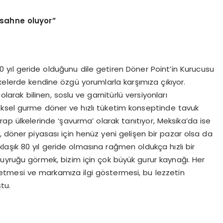
 sahne oluyor”
 yıl geride olduğunu dile getiren Döner Point’in Kurucusu
kelerde kendine özgü yorumlarla karşımıza çıkıyor.
arak bilinen, soslu ve garnitürlü versiyonları
eksel gurme döner ve hızlı tüketim konseptinde tavuk
Arap ülkelerinde ‘şavurma’ olarak tanıtıyor, Meksika’da ise
, döner piyasası için henüz yeni gelişen bir pazar olsa da
klaşık 80 yıl geride olmasına rağmen oldukça hızlı bir
uyruğu görmek, bizim için çok büyük gurur kaynağı. Her
etmesi ve markamıza ilgi göstermesi, bu lezzetin
tu.