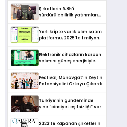
Şirketlerin %85’i
sürdürülebilirlik yatırımlarını
artırdı
Yerli kripto varlık alım satım
platformu, 2025’te 1 milyon
kullanıcıya ulaşmayı
hedefliyor
Elektronik cihazların karbon
salımını güneş enerjisiyle
nötrleyen platform
Türkiye’ye açıldı
Festival, Manavgat’ın Zeytin
Potansiyelini Ortaya Çıkardı
Türkiye’nin gündeminde
yine “cinsiyet eşitsizliği” var
2023’te kapanan şirketlerin