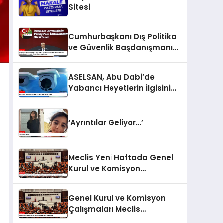
Sitesi
Cumhurbaşkanı Dış Politika
ve Güvenlik Başdanışmanı
Akif Çağatay Kılıç’tan Suriye
Konulu Panelde Önemli
ASELSAN, Abu Dabi’de
Değerlendirmeler
Yabancı Heyetlerin İlgisini
Çekti
‘Ayrıntılar Geliyor…’
Meclis Yeni Haftada Genel
Kurul ve Komisyon
Çalışmalarına Odaklanacak
Genel Kurul ve Komisyon
Çalışmaları Meclis
Gündeminde