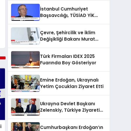
İstanbul Cumhuriyet
Başsavcılığı, TÜSİAD YİK
Başkanı Hakkında
Soruşturma Başlattı
Çevre, Şehircilik ve İklim
Değişikliği Bakanı Murat
Kurum’dan Yeni Konut
Kampanyaları Açıklaması
Türk Firmaları IDEX 2025
Fuarında Boy Gösteriyor
Emine Erdoğan, Ukraynalı
Yetim Çocukları Ziyaret Etti
Ukrayna Devlet Başkanı
Zelenskiy, Türkiye Ziyareti
İçin Ankara’ya Geldi
i
Cumhurbaşkanı Erdoğan’ın