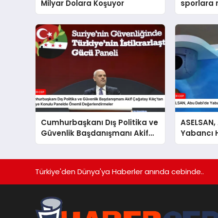
Milyar Dolara Koşuyor
sporlara 
büyüklüğe
Cumhurbaşkanı Dış Politika ve
ASELSAN,
Güvenlik Başdanışmanı Akif
Yabancı He
Çağatay Kılıç’tan Suriye
Çekti
Konulu Panelde Önemli
Değerlendirmeler
Türkiye'den Dünya'ya Haberler anında cebinde..