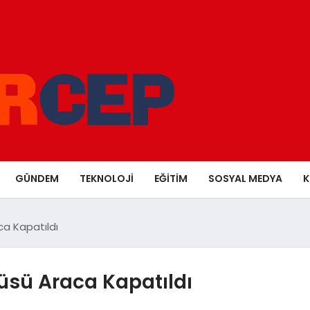
GÜNDEM
TEKNOLOJI
EĞITIM
SOSYAL MEDYA
K
a Kapatıldı
üsü Araca Kapatıldı