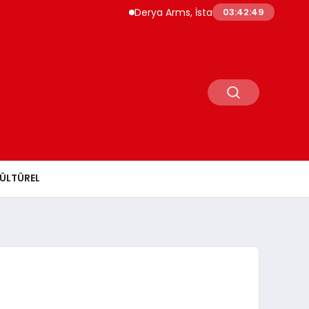
Derya Arms, İstanbul Prohunt 2026’da yeni 
03:42:50
ÜLTÜREL