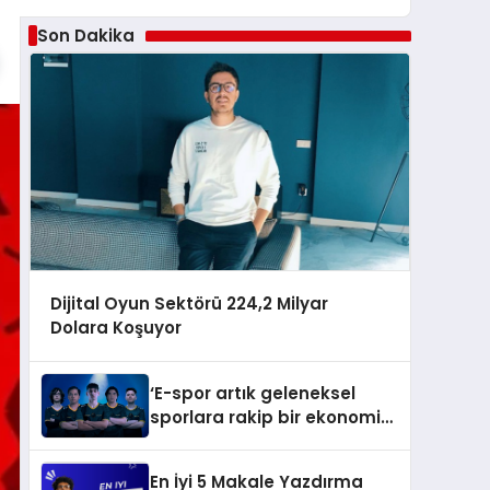
Son Dakika
Dijital Oyun Sektörü 224,2 Milyar
Dolara Koşuyor
‘E-spor artık geleneksel
sporlara rakip bir ekonomik
büyüklüğe sahip’
En İyi 5 Makale Yazdırma