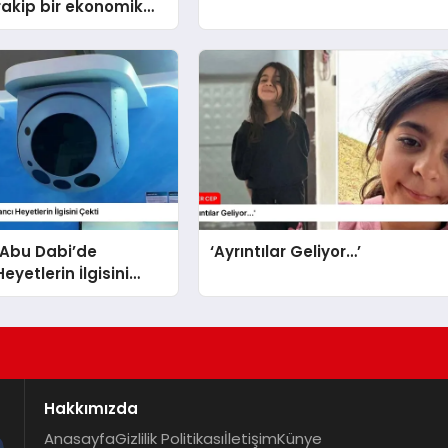
rakip bir ekonomik
 sahip’
 Abu Dabi’de
‘Ayrıntılar Geliyor…’
yetlerin İlgisini
Hakkımızda
Anasayfa
Gizlilik Politikası
İletişim
Künye