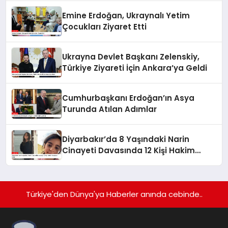
Emine Erdoğan, Ukraynalı Yetim
Çocukları Ziyaret Etti
Ukrayna Devlet Başkanı Zelenskiy,
Türkiye Ziyareti İçin Ankara’ya Geldi
Cumhurbaşkanı Erdoğan’ın Asya
Turunda Atılan Adımlar
Diyarbakır’da 8 Yaşındaki Narin
Cinayeti Davasında 12 Kişi Hakim
Karşısına Çıktı
Türkiye'den Dünya'ya Haberler anında cebinde..