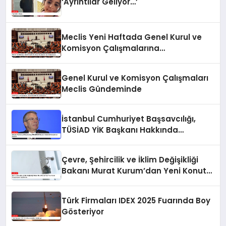
‘Ayrıntılar Geliyor…’
Meclis Yeni Haftada Genel Kurul ve
Komisyon Çalışmalarına
Odaklanacak
Genel Kurul ve Komisyon Çalışmaları
Meclis Gündeminde
İstanbul Cumhuriyet Başsavcılığı,
TÜSİAD YİK Başkanı Hakkında
Soruşturma Başlattı
Çevre, Şehircilik ve İklim Değişikliği
Bakanı Murat Kurum’dan Yeni Konut
Kampanyaları Açıklaması
Türk Firmaları IDEX 2025 Fuarında Boy
Gösteriyor