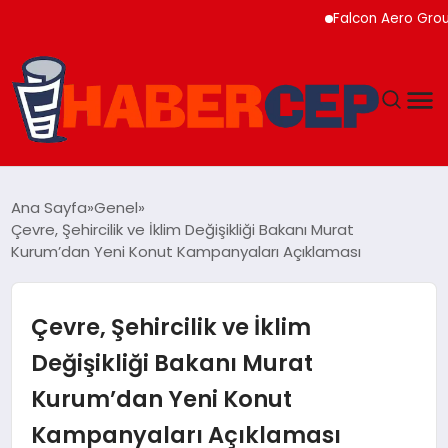
Falcon Aero Group, Kür
YAŞAM
Ana Sayfa
Genel
Çevre, Şehircilik ve İklim Değişikliği Bakanı Murat
GÜNDEM
Kurum’dan Yeni Konut Kampanyaları Açıklaması
TEKNOLOJI
Çevre, Şehircilik ve İklim
EĞITIM
Değişikliği Bakanı Murat
Kurum’dan Yeni Konut
SOSYAL MEDYA
Kampanyaları Açıklaması