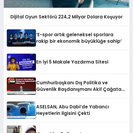
Dijital Oyun Sektörü 224,2 Milyar Dolara Koşuyor
‘E-spor artık geleneksel sporlara
rakip bir ekonomik büyüklüğe sahip’
En İyi 5 Makale Yazdırma Sitesi
Cumhurbaşkanı Dış Politika ve
Güvenlik Başdanışmanı Akif Çağatay
Kılıç’tan Suriye Konulu Panelde
Önemli Değerlendirmeler
ASELSAN, Abu Dabi’de Yabancı
Heyetlerin İlgisini Çekti