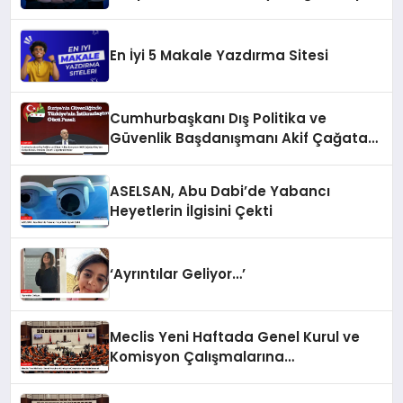
En İyi 5 Makale Yazdırma Sitesi
Cumhurbaşkanı Dış Politika ve
Güvenlik Başdanışmanı Akif Çağatay
Kılıç’tan Suriye Konulu Panelde
Önemli Değerlendirmeler
ASELSAN, Abu Dabi’de Yabancı
Heyetlerin İlgisini Çekti
‘Ayrıntılar Geliyor…’
Meclis Yeni Haftada Genel Kurul ve
Komisyon Çalışmalarına
Odaklanacak