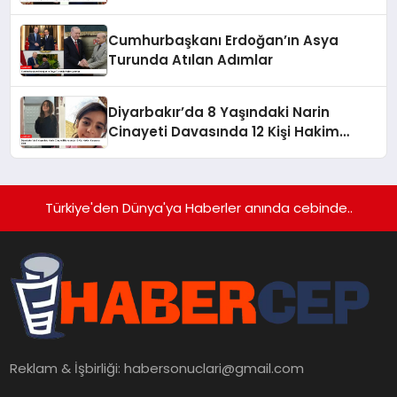
Cumhurbaşkanı Erdoğan’ın Asya
Turunda Atılan Adımlar
Diyarbakır’da 8 Yaşındaki Narin
Cinayeti Davasında 12 Kişi Hakim
Karşısına Çıktı
Türkiye'den Dünya'ya Haberler anında cebinde..
Reklam & İşbirliği:
habersonuclari@gmail.com