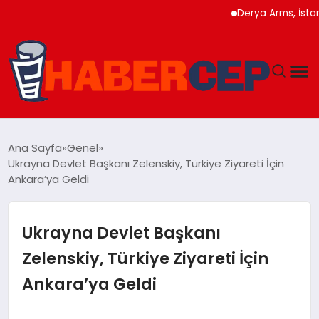
Derya Arms, İstanbul P
YAŞAM
Ana Sayfa
Genel
Ukrayna Devlet Başkanı Zelenskiy, Türkiye Ziyareti İçin
GÜNDEM
Ankara’ya Geldi
TEKNOLOJI
Ukrayna Devlet Başkanı
EĞITIM
Zelenskiy, Türkiye Ziyareti İçin
Ankara’ya Geldi
SOSYAL MEDYA