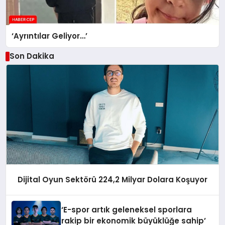
‘Ayrıntılar Geliyor…’
Son Dakika
Dijital Oyun Sektörü 224,2 Milyar Dolara Koşuyor
‘E-spor artık geleneksel sporlara
rakip bir ekonomik büyüklüğe sahip’