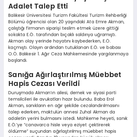
Adalet Talep Etti
Balıkesir Üniversitesi Turizm Fakültesi Turizm Rehberliği
Bölümü öğrencisi olan 20 yaşındaki Ata Emre Akman,
çalıştığı firmanın siparişi teslim etmek üzere gittiği
sokakta E.Ö. tarafından bıçaklı saldırıya uğramıştı.
Akman olay yerinde hayatını kaybederken, E.Ö.
kaçmıştı. Olayın ardından tutuklanan E.Ö. ve babası
O.Ö. Balıkesir 1. Ağır Ceza Mahkemesinde yargılanmaya
başlandı.
Sanığa Ağırlaştırılmış Müebbet
Hapis Cezası Verildi
Duruşmada Akman’ın ailesi, dernek ve siyasi parti
temsilcileri ile avukatları hazır bulundu. Baba Erol
Akman, sanıkların en ağır şekilde cezalandırılmasını
talep ederken, maktulün annesi Zuhal Akman da
adaletin yerini bulmasını istedi. Mahkeme heyeti, sanık
E.Ö.’ye “canavarca hisle veya eziyet çektirerek
öldürme” suçundan ağırlaştırılmış müebbet hapis