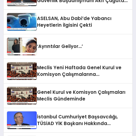
Güvenlik Başdanışmanı Akif Çağatay
Kılıç’tan Suriye Konulu Panelde
Önemli Değerlendirmeler
ASELSAN, Abu Dabi’de Yabancı
Heyetlerin İlgisini Çekti
‘Ayrıntılar Geliyor…’
Meclis Yeni Haftada Genel Kurul ve
Komisyon Çalışmalarına
Odaklanacak
Genel Kurul ve Komisyon Çalışmaları
Meclis Gündeminde
İstanbul Cumhuriyet Başsavcılığı,
TÜSİAD YİK Başkanı Hakkında
Soruşturma Başlattı