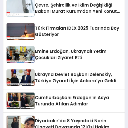
Çevre, Şehircilik ve İklim Değişikliği
Bakanı Murat Kurum’dan Yeni Konut
Kampanyaları Açıklaması
Türk Firmaları IDEX 2025 Fuarında Boy
Gösteriyor
Emine Erdoğan, Ukraynalı Yetim
Çocukları Ziyaret Etti
Ukrayna Devlet Başkanı Zelenskiy,
Türkiye Ziyareti İçin Ankara’ya Geldi
Cumhurbaşkanı Erdoğan’ın Asya
Turunda Atılan Adımlar
Diyarbakır’da 8 Yaşındaki Narin
Cinayeti Davasında 12 Kişi Hakim