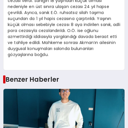
cezası verdi. Sanığın 18 yaşından küçük olması
nedeniyle en üst sınıra ulaşan cezası 24 yıl hapse
çevrildi. Ayrıca, sanık E.Ö. ruhsatsız silah taşıma
suçundan da 1 yıl hapis cezasına çarptırıldı. Yaşının
küçük olması sebebiyle cezası 8 aya indirilen sanık, adli
para cezasıyla cezalandırıldı. O.Ö. ise oğlunu
azmettirdiği iddiasıyla yargılandığı davada beraat etti
ve tahliye edildi. Mahkeme sonrası Akman’ın ailesinin
duygusal konuşmaları salonda bulunanları
gözyaşlarına boğdu.
Benzer Haberler