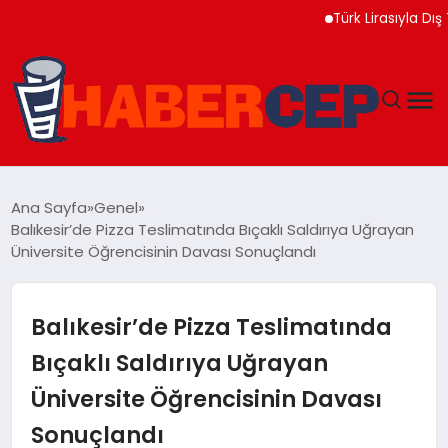
Türk Lirasıyla Dış Ticar
YAŞAM
Ana Sayfa
Genel
Balıkesir’de Pizza Teslimatında Bıçaklı Saldırıya Uğrayan
GÜNDEM
Üniversite Öğrencisinin Davası Sonuçlandı
TEKNOLOJI
Balıkesir’de Pizza Teslimatında
EĞITIM
Bıçaklı Saldırıya Uğrayan
Üniversite Öğrencisinin Davası
SOSYAL MEDYA
Sonuçlandı