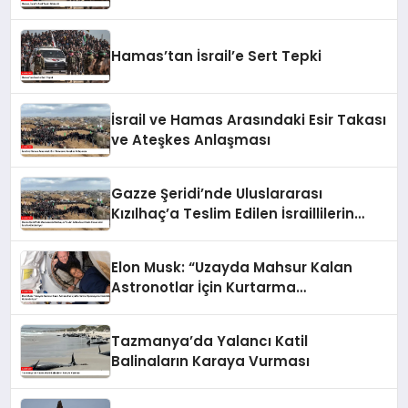
Hamas’tan İsrail’e Sert Tepki
İsrail ve Hamas Arasındaki Esir Takası
ve Ateşkes Anlaşması
Gazze Şeridi’nde Uluslararası
Kızılhaç’a Teslim Edilen İsraillilerin
Cenazeleri İsrail’e Gönderiliyor
Elon Musk: “Uzayda Mahsur Kalan
Astronotlar İçin Kurtarma
Operasyonu Hazırlıkları Hızlandırılıyor”
Tazmanya’da Yalancı Katil
Balinaların Karaya Vurması