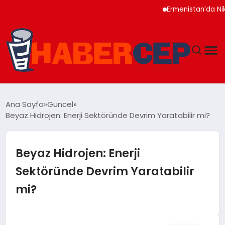
Ermenistan’da Nikol P
YAŞAM
Ana Sayfa
Guncel
Beyaz Hidrojen: Enerji Sektöründe Devrim Yaratabilir mi?
GÜNDEM
TEKNOLOJI
Beyaz Hidrojen: Enerji
Sektöründe Devrim Yaratabilir
EĞITIM
mi?
SOSYAL MEDYA